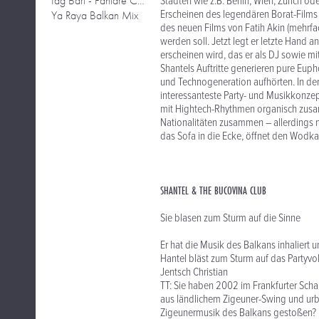
Iag Bari - Fanfare Ciocarlia Remix
Städten wie z.B. Berlin, Wien, Zürich o
Erscheinen des legendären Borat-Films
Ya Raya Balkan Mix
des neuen Films von Fatih Akin (mehrfa
werden soll. Jetzt legt er letzte Hand
erscheinen wird, das er als DJ sowie m
Shantels Auftritte generieren pure Euph
und Technogeneration aufhörten. In der
interessanteste Party- und Musikkonzep
mit Hightech-Rhythmen organisch zusam
Nationalitäten zusammen – allerdings nic
das Sofa in die Ecke, öffnet den Wodka 
SHANTEL & THE BUCOVINA CLUB
Sie blasen zum Sturm auf die Sinne
Er hat die Musik des Balkans inhaliert u
Hantel bläst zum Sturm auf das Partyvol
Jentsch Christian
TT: Sie haben 2002 im Frankfurter Sch
aus ländlichem Zigeuner-Swing und urb
Zigeunermusik des Balkans gestoßen?