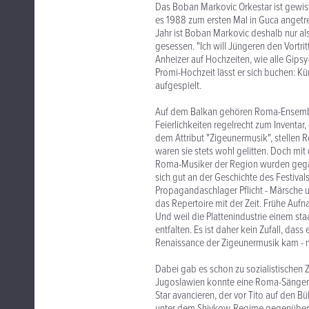
Das Boban Markovic Orkestar ist gewis
es 1988 zum ersten Mal in Guca angetr
Jahr ist Boban Markovic deshalb nur als
gesessen. "Ich will Jüngeren den Vortri
Anheizer auf Hochzeiten, wie alle Gipsy
Promi-Hochzeit lässt er sich buchen: Kü
aufgespielt.
Auf dem Balkan gehören Roma-Ensembl
Feierlichkeiten regelrecht zum Inventar,
dem Attribut "Zigeunermusik", stellen 
waren sie stets wohl gelitten. Doch mit
Roma-Musiker der Region wurden gegäng
sich gut an der Geschichte des Festival
Propagandaschlager Pflicht - Märsche un
das Repertoire mit der Zeit. Frühe Aufn
Und weil die Plattenindustrie einem st
entfalten. Es ist daher kein Zufall, d
Renaissance der Zigeunermusik kam - n
Dabei gab es schon zu sozialistischen 
Jugoslawien konnte eine Roma-Sänger
Star avancieren, der vor Tito auf den B
unter dem Shivkow-Regime gegenüber de