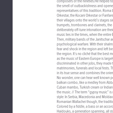
composers of the nineties.He helped to 
the smell of outbackishness and opened
representatives of this tradition. Rom
Orkestar, the Kocani Orkestar or Fanfare
their villages onto the world´s stages s
trumpets, trombones and clarinets, the 
deliberately off-tune intonation are the
music lies in the times, when the entir
Then, military bands of the Janitschar a
psychological warfare. With their shal
fear and shock in the region and left be
the region. It´s no cliché that the best
as the music of Eastern Europe is large
discriminated in other jobs, they made 
matrimonies, funerals and local fests. 
in its true sense and combines the orie
No wonder, one can hear well known po
balkan combo, like a medley from Abba
Cuban mambo, Turkish cream or Indian f
the music. // The term “gypsy music” i
style: In Serbia, Macedonia and Moldavi
Romanian Wallachei though, the traditio
Colored by a fiddle, a bass or an acco
Haidouks, a generation spanning, all st