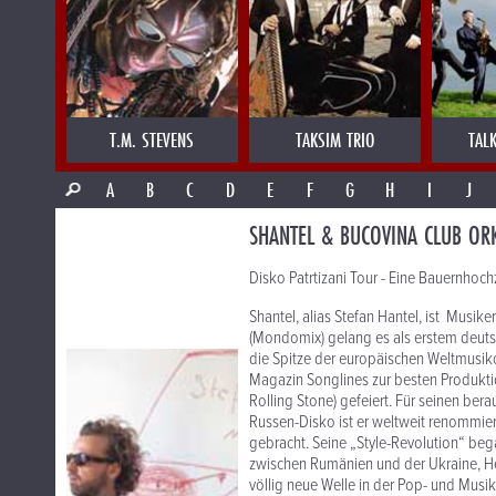
T.M. STEVENS
TAKSIM TRIO
TAL
A
B
C
D
E
F
G
H
I
J
SHANTEL & BUCOVINA CLUB OR
Disko Patrtizani Tour - Eine Bauernhoc
Shantel, alias Stefan Hantel, ist Musi
(Mondomix) gelang es als erstem deut
die Spitze der europäischen Weltmusik
Magazin Songlines zur besten Produktio
Rolling Stone) gefeiert. Für seinen be
Russen-Disko ist er weltweit renommier
gebracht. Seine „Style-Revolution“ beg
zwischen Rumänien und der Ukraine, Heim
völlig neue Welle in der Pop- und Musi