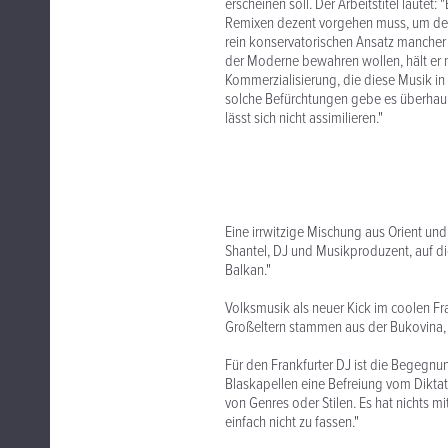
erscheinen soll. Der Arbeitstitel lautet:
Remixen dezent vorgehen muss, um de
rein konservatorischen Ansatz manche
der Moderne bewahren wollen, hält er 
Kommerzialisierung, die diese Musik in 
solche Befürchtungen gebe es überhaupt
lässt sich nicht assimilieren."
Eine irrwitzige Mischung aus Orient un
Shantel, DJ und Musikproduzent, auf die
Balkan."
Volksmusik als neuer Kick im coolen Fr
Großeltern stammen aus der Bukovina,
Für den Frankfurter DJ ist die Begegn
Blaskapellen eine Befreiung vom Diktat
von Genres oder Stilen. Es hat nichts mit 
einfach nicht zu fassen."