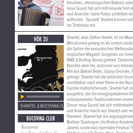
Klischees, ethnologischen Ballasts ode
neue Sound hat sich mitt-lerweile fest e
und Anarchie. Seine Partys schließen d
aufhörten. Speziell: Shantel kommt nic
ins Treibhaus mit.
Shantel, alias Stefan Hantel, ist ein M
HÖR ZU
(Mondomix) gelang es als erstem deut
die Spitze der europäischen Weltmusikc
englischen Magazin Songlines zur beste
NME & Rolling Stone) gefeiert. Deutsch
Berichte über ihn, dutzende von Inter
Mix aus Balkan Beats, Gypsy Grooves, F
gefragt. Shantel hat die wildesten Sou
unmittelbar nach einer Reise in die Bu
Familie mütterlicherseits. Shantel hat m
ausgelöst, die die energiegeladenen Kl
volkstümelnder Traditionalismen einem
Dieser neue Sound hat sich mittlerweile 
SHANTEL & BUCOVINA CLUB ORKESTRA
und Anarchie macht aus Shantel und se
Planeten. Shantel hat die angesagtesten
BUCOVINA CLUB
Berliner Staatsoper, die Brixton Academ
Bucovina
Janeiro sowie das legendäre Festival Tr