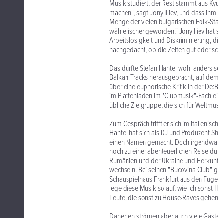
Musik studiert, der Rest stammt aus Ky
machen", sagt Jony Illiev, und dass ihm 
Menge der vielen bulgarischen Folk-Star
wählerischer geworden." Jony Iliev hat 
Arbeitslosigkeit und Diskriminierung, 
nachgedacht, ob die Zeiten gut oder sch
Das dürfte Stefan Hantel wohl anders s
Balkan-Tracks herausgebracht, auf dem 
über eine euphorische Kritik in der De:B
im Plattenladen im "Clubmusik"-Fach ein
übliche Zielgruppe, die sich für Weltmu
Zum Gespräch trifft er sich im italienis
Hantel hat sich als DJ und Produzent 
einen Namen gemacht. Doch irgendwann 
noch zu einer abenteuerlichen Reise d
Rumänien und der Ukraine und Herkunfts
wechseln. Bei seinen "Bucovina Club" 
Schauspielhaus Frankfurt aus den Fugen
lege diese Musik so auf, wie ich sonst 
Leute, die sonst zu House-Raves gehen
Daneben strömen aber auch viele Gäste