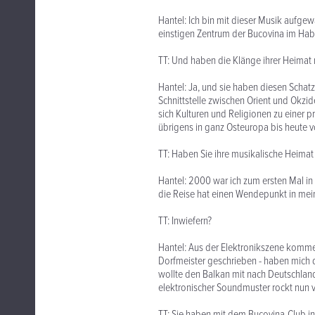
Hantel: Ich bin mit dieser Musik aufg
einstigen Zentrum der Bucovina im Hab
TT: Und haben die Klänge ihrer Heima
Hantel: Ja, und sie haben diesen Schatz
Schnittstelle zwischen Orient und Okzid
sich Kulturen und Religionen zu einer p
übrigens in ganz Osteuropa bis heute 
TT: Haben Sie ihre musikalische Heima
Hantel: 2000 war ich zum ersten Mal in
die Reise hat einen Wendepunkt in mein
TT: Inwiefern?
Hantel: Aus der Elektronikszene komme
Dorfmeister geschrieben - haben mich 
wollte den Balkan mit nach Deutschlan
elektronischer Soundmuster rockt nun 
TT: Sie haben mit dem Bucovina-Club in