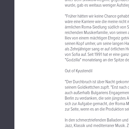
wurde, gab es weitaus weniger Aufstie
"Früher hätten wir keine Chance gehabt"
wäre eine Karriere wie die meine nicht
ärmlichen Roma-Siedlung südlich von So
reichenden Musikerfamilie, von seinen 
Iliev von einem mächtigen Ehrgeiz getrie
seinen Kopf umher, um seine langen Haa
als Zehnjähriger sang er auf örtlichen 
von Sofia auf. Seit 1991 hat er eine ga
"Godzilla" monatelang an der Spitze de
Out of Kyustendil
"Der Durchbruch ist über Nacht gekomm
seinem Goldkettchen zupft. "Erst nach 
auch außerhalb Bulgariens Engagements 
Berlin zu verdanken, die sein jüngstes 
sich zur Aufgabe gemacht, der Roma-Mu
zur Seite, wenn es an die Produktion sei
In den schmerztriefenden Balladen und 
Jazz, Klassik und mediterraner Musik. 