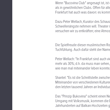
Wenn "Bucovina Club" angesagt ist, ist
als in gewöhnlichen Clubs. Offen für alle
Frankfurt hat auch was davon: es kom
Dazu Peter Wellach, Kurator des Schausp
Schwellenängste nehmen will. Theater is
versuchen wir zu entkräften; eine Atmo
Die Spielfreude dieser muslimischen R
Tuchfühlung. Auch dafür steht der Name 
Peter Wellach: "In Frankfurt sind auch 
mehr als 30%; d.h. da muss man sehen, 
wie man mal miteinander leben konnte, 
Shantel: "Es ist die Schnittstelle zwische
Miteinander von verschiedenen Kulturen
den letzten tausend Jahren an Individuali
Das "Prinzip Bukovina" scheint einen Ne
Umgang mit Volksmusik, kommen die Bla
Jahrhunderten auf Balkan-Hochzeiten ge