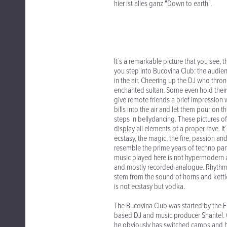
hier ist alles ganz "Down to earth".
It´s a remarkable picture that you see, 
you step into Bucovina Club: the audienc
in the air. Cheering up the DJ who thron
enchanted sultan. Some even hold thei
give remote friends a brief impression
bills into the air and let them pour on th
steps in bellydancing. These pictures of
display all elements of a proper rave. It´
ecstasy, the magic, the fire, passion and
resemble the prime years of techno parti
music played here is not hypermodern an
and mostly recorded analogue. Rhyth
stem from the sound of horns and kettl
is not ecstasy but vodka.
The Bucovina Club was started by the F
based DJ and music producer Shantel. 
he obviously has switched camps and h