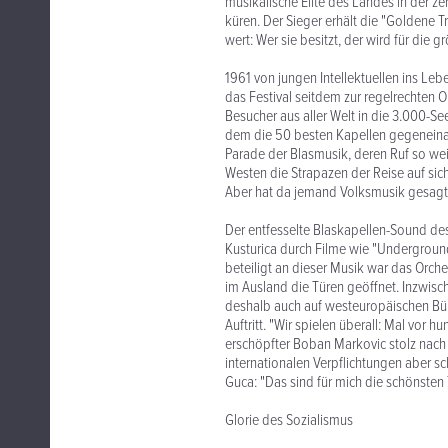
musikalische Elite des Landes in der ze
küren. Der Sieger erhält die "Goldene 
wert: Wer sie besitzt, der wird für die
1961 von jungen Intellektuellen ins Le
das Festival seitdem zur regelrechten 
Besucher aus aller Welt in die 3.000-S
dem die 50 besten Kapellen gegeneinand
Parade der Blasmusik, deren Ruf so we
Westen die Strapazen der Reise auf sic
Aber hat da jemand Volksmusik gesagt
Der entfesselte Blaskapellen-Sound des 
Kusturica durch Filme wie "Undergroun
beteiligt an dieser Musik war das Orch
im Ausland die Türen geöffnet. Inzwis
deshalb auch auf westeuropäischen Büh
Auftritt. "Wir spielen überall: Mal vor 
erschöpfter Boban Markovic stolz nach s
internationalen Verpflichtungen aber 
Guca: "Das sind für mich die schönsten
Glorie des Sozialismus