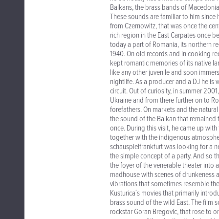
Balkans, the brass bands of Macedonia,
These sounds are familiar to him since
from Czernowitz, that was once the cente
rich region in the East Carpates once 
today a part of Romania, its northern r
1940. On old records and in cooking re
kept romantic memories of its native l
like any other juvenile and soon immers
nightlife. As a producer and a DJ he is 
circuit. Out of curiosity, in summer 200
Ukraine and from there further on to Ro
forefathers. On markets and the natural 
the sound of the Balkan that remained t
once. During this visit, he came up with
together with the indigenous atmospher
schauspielfrankfurt was looking for a 
the simple concept of a party. And so 
the foyer of the venerable theater int
madhouse with scenes of drunkeness an
vibrations that sometimes resemble the 
Kusturica´s movies that primarily intr
brass sound of the wild East. The fil
rockstar Goran Bregovic, that rose to 