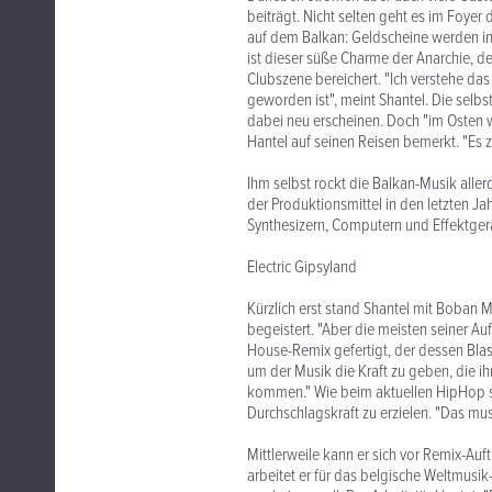
beiträgt. Nicht selten geht es im Foyer
auf dem Balkan: Geldscheine werden in
ist dieser süße Charme der Anarchie, de
Clubszene bereichert. "Ich verstehe das 
geworden ist", meint Shantel. Die sel
dabei neu erscheinen. Doch "im Osten 
Hantel auf seinen Reisen bemerkt. "Es z
Ihm selbst rockt die Balkan-Musik alle
der Produktionsmittel in den letzten J
Synthesizern, Computern und Effektgerä
Electric Gipsyland
Kürzlich erst stand Shantel mit Boban Ma
begeistert. "Aber die meisten seiner Au
House-Remix gefertigt, der dessen Blas
um der Musik die Kraft zu geben, die ih
kommen." Wie beim aktuellen HipHop s
Durchschlagskraft zu erzielen. "Das mus
Mittlerweile kann er sich vor Remix-Au
arbeitet er für das belgische Weltmus