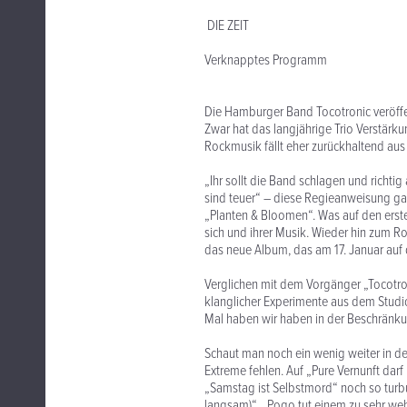
DIE ZEIT
Verknapptes Programm
Die Hamburger Band Tocotronic veröffen
Zwar hat das langjährige Trio Verstärk
Rockmusik fällt eher zurückhaltend aus
„Ihr sollt die Band schlagen und richtig
sind teuer“ – diese Regieanweisung ga
„Planten & Bloomen“. Was auf den ersten
sich und ihrer Musik. Wieder hin zum Ro
das neue Album, das am 17. Januar au
Verglichen mit dem Vorgänger „Tocotron
klanglicher Experimente aus dem Studi
Mal haben wir haben in der Beschränku
Schaut man noch ein wenig weiter in de
Extreme fehlen. Auf „Pure Vernunft dar
„Samstag ist Selbstmord“ noch so turbul
langsam)“. „Pogo tut einem zu sehr weh