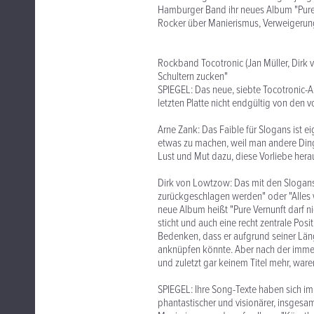
Hamburger Band ihr neues Album "Pure 
Rocker über Manierismus, Verweigerun
Rockband Tocotronic (Jan Müller, Dirk 
Schultern zucken"
SPIEGEL: Das neue, siebte Tocotronic-Al
letzten Platte nicht endgültig von den
Arne Zank: Das Faible für Slogans ist e
etwas zu machen, weil man andere Dinge
Lust und Mut dazu, diese Vorliebe hera
Dirk von Lowtzow: Das mit den Slogans 
zurückgeschlagen werden" oder "Alles wi
neue Album heißt "Pure Vernunft darf ni
sticht und auch eine recht zentrale Pos
Bedenken, dass er aufgrund seiner Läng
anknüpfen könnte. Aber nach der immer 
und zuletzt gar keinem Titel mehr, ware
SPIEGEL: Ihre Song-Texte haben sich im 
phantastischer und visionärer, insgesa