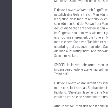
Manierismus und werfen Ihnen "Künstle
Dirk von Lowtzow: Wenn ich Begriffe wi
natürlich eine Gefahr in sich. Man könnte
ich glaube, dass man im Augenblick eher
sein könnten. Und der Vorwurf der Manieri
der ich die Sachen am ehesten sagen k
im Gegensatz zu dem, was wir immer ge
uns noch nie interessiert. Die frühere
man in einem Song wie "Die Idee ist gut
unterbringt, ist das auch manieriert. Da
die man auch lustig findet. Aber Vorw
Schultern zucken.
SPIEGEL: Im letzten Jahr konnte man ei
in ganz verschiedene Szenen aufsplitte
Trend auf?
Dirk von Lowtzow: Man nimmt das schon 
man sich selbst nicht als Beobachter ei
Richtung: "Die alten Hasen und ihre Me
einfach nicht so eine Kommentatorenro
Arne Zank: Weil man sich selbst dann in