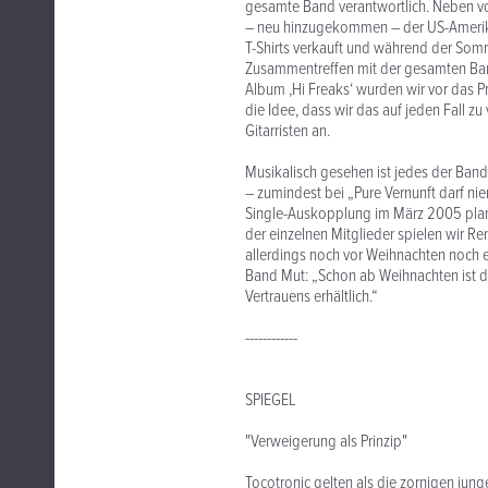
gesamte Band verantwortlich. Neben vo
– neu hinzugekommen – der US-Amerikane
T-Shirts verkauft und während der Somme
Zusammentreffen mit der gesamten Band.
Album ,Hi Freaks‘ wurden wir vor das P
die Idee, dass wir das auf jeden Fall z
Gitarristen an.
Musikalisch gesehen ist jedes der Band
– zumindest bei „Pure Vernunft darf ni
Single-Auskopplung im März 2005 plant
der einzelnen Mitglieder spielen wir Re
allerdings noch vor Weihnachten noch
Band Mut: „Schon ab Weihnachten ist d
Vertrauens erhältlich.“
------------
SPIEGEL
"Verweigerung als Prinzip"
Tocotronic gelten als die zornigen jun