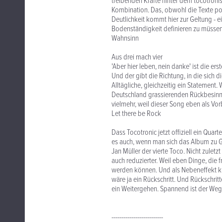
treibenden Kräfte hinter dem tocotroni
Kombination. Das, obwohl die Texte po
Deutlichkeit kommt hier zur Geltung - ei
Bodenständigkeit definieren zu müssen
Wahnsinn
Aus drei mach vier
'Aber hier leben, nein danke' ist die e
Und der gibt die Richtung, in die sich 
Alltägliche, gleichzeitig ein Statement
Deutschland grassierenden Rückbesinneun
vielmehr, weil dieser Song eben als Vor
Let there be Rock
Dass Tocotronic jetzt offiziell ein Quart
es auch, wenn man sich das Album zu Ge
Jan Müller der vierte Toco. Nicht zuletz
auch reduzierter. Weil eben Dinge, die 
werden können. Und als Nebeneffekt kl
wäre ja ein Rückschritt. Und Rückschrit
ein Weitergehen. Spannend ist der Weg
--------------------------