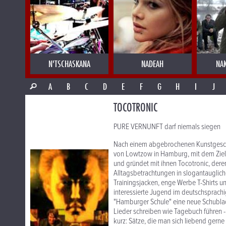
N'TSCHASKANA
NADEAH
NA
A
B
C
D
E
F
G
H
I
J
TOCOTRONIC
PURE VERNUNFT darf niemals siegen
Nach einem abgebrochenen Kunstgeschi
von Lowtzow in Hamburg, mit dem Ziel, 
und gründet mit ihnen Tocotronic, deren
Alltagsbetrachtungen in slogantauglic
Trainingsjacken, enge Werbe T-Shirts un
interessierte Jugend im deutschsprach
"Hamburger Schule" eine neue Schublad
Lieder schreiben wie Tagebuch führen -
kurz: Sätze, die man sich liebend gerne