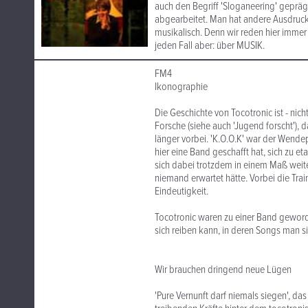
auch den Begriff 'Sloganeering' geprä
abgearbeitet. Man hat andere Ausdruck
musikalisch. Denn wir reden hier immer 
jeden Fall aber: über MUSIK.
FM4
Ikonographie
Die Geschichte von Tocotronic ist - ni
Forsche (siehe auch 'Jugend forscht')
länger vorbei. 'K.O.O.K' war der Wende
hier eine Band geschafft hat, sich zu et
sich dabei trotzdem in einem Maß weiter
niemand erwartet hätte. Vorbei die Trai
Eindeutigkeit.
Tocotronic waren zu einer Band geworden
sich reiben kann, in deren Songs man si
Wir brauchen dringend neue Lügen
'Pure Vernunft darf niemals siegen', das