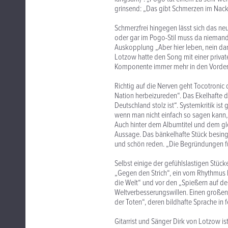
grinsend: „Das gibt Schmerzen im Nacke
Schmerzfrei hingegen lässt sich das n
oder gar im Pogo-Stil muss da niemand
Auskopplung „Aber hier leben, nein dank
Lotzow hatte den Song mit einer privat
Komponente immer mehr in den Vorde
Richtig auf die Nerven geht Tocotronic 
Nation herbeizureden“. Das Ekelhafte 
Deutschland stolz ist“. Systemkritik ist
wenn man nicht einfach so sagen kann, 
Auch hinter dem Albumtitel und dem gle
Aussage. Das bänkelhafte Stück besing
und schön reden. „Die Begründungen fü
Selbst einige der gefühlslastigen Stüc
„Gegen den Strich“, ein vom Rhythmus 
die Welt“ und vor den „Spießern auf der
Weltverbesserungswillen. Einen großen
der Toten“, deren bildhafte Sprache in f
Gitarrist und Sänger Dirk von Lotzow is