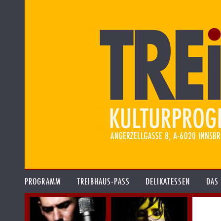
PROGRAMM
TREIBHAUS-PASS
DELIKATESSEN
DAS