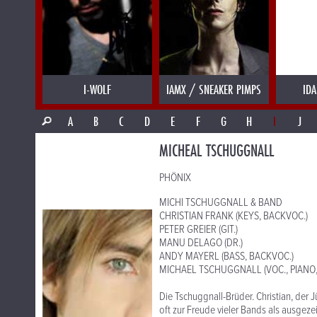
I-WOLF
IAMX / SNEAKER PIMPS
IDA
A
B
C
D
E
F
G
H
I
J
MICHEAL TSCHUGGNALL
PHÖNIX
MICHI TSCHUGGNALL & BAND
CHRISTIAN FRANK (KEYS, BACKVOC.)
PETER GREIER (GIT.)
MANU DELAGO (DR.)
ANDY MAYERL (BASS, BACKVOC.)
MICHAEL TSCHUGGNALL (VOC., PIANO, 
Die Tschuggnall-Brüder. Christian, der
oft zur Freude vieler Bands als ausgeze