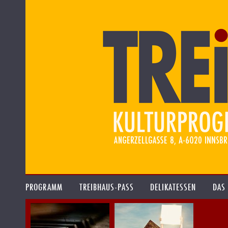
PROGRAMM
TREIBHAUS-PASS
DELIKATESSEN
DAS