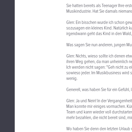
Sie hatten bereits als Teenager Ihre er
Musikindustrie. Hat Sie damals nieman
Glen: Ein bisschen wurde ich schon gew
sozusagen ein kleines Kind. Natürlich 
irgendwann geht das Kind in den Wald, we
Was sagen Sie nun anderen, jungen Mu
Glen: Nichts, wieso sollte ich denen e
ihren Weg gehen, da man unheimlich neu
Ich werden nicht sagen: "Geh nicht zu e
sowieso jeder. Im Musikbusiness wird se
wenig.
Generell, was haben Sie für ein Gefühl
Glen: Ja und Nein! In der Vergangenhei
Man konnte mir einiges vormachen. Künst
Team und kann wieder voll durchstarten.
mehr bezahlen, die nicht bereit sind, m
Wo haben Sie denn den letzten Urlaub 