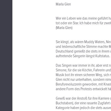
Marla Glen
Wer ein Leben wie das meine geführt ha
tot oder ein Star. Ich habe mich für zwe
(Marla Glen)
Sie klingt, als wären Muddy Waters, Nina
und leidenschaftliche Stimme machte Ma
Deutschland genießt die stets in ihrem 
auftretende Sängerin längst Kultstatus.
Das Singen war immer in ihr, aber erst 
Simone, für die sie Köchin, Fahrerin un
Musik bot ihr einen sicheren Weg, sich 
Glen nicht nur unterhalten, sondern ni
Berufsrevoluzzerin geworden, mit Knast
andere Form des Protests entwickelt hät
Gewiß war der Anstoß für ihre Karrier
Buchstaben), der eine rasante Zugfahrt 
Kategorie haben jedoch die stets ausve