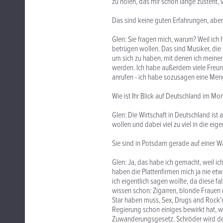
zu holen, das mir schon lange zusteht,
Das sind keine guten Erfahrungen, aber
Glen: Sie fragen mich, warum? Weil ich
betrügen wollen. Das sind Musiker, die 
um sich zu haben, mit denen ich meine
werden. Ich habe außerdem viele Freun
anrufen - ich habe sozusagen eine Meng
Wie ist Ihr Blick auf Deutschland im M
Glen: Die Wirtschaft in Deutschland ist
wollen und dabei viel zu viel in die ei
Sie sind in Potsdam gerade auf einer 
Glen: Ja, das habe ich gemacht, weil ic
haben die Plattenfirmen mich ja nie et
ich eigentlich sagen wollte, da diese f
wissen schon: Zigarren, blonde Frauen
Star haben muss, Sex, Drugs and Rock'n'
Regierung schon einiges bewirkt hat, w
Zuwanderungsgesetz. Schröder wird de