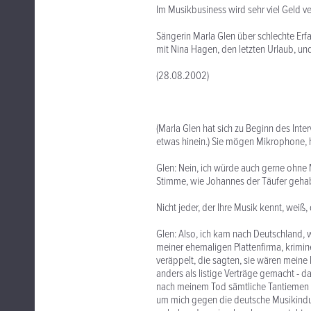
Im Musikbusiness wird sehr viel Geld ve
Sängerin Marla Glen über schlechte Erf
mit Nina Hagen, den letzten Urlaub, und
(28.08.2002)
(Marla Glen hat sich zu Beginn des In
etwas hinein.) Sie mögen Mikrophone, 
Glen: Nein, ich würde auch gerne ohne
Stimme, wie Johannes der Täufer gehabt
Nicht jeder, der Ihre Musik kennt, weiß
Glen: Also, ich kam nach Deutschland, 
meiner ehemaligen Plattenfirma, krimi
veräppelt, die sagten, sie wären meine
anders als listige Verträge gemacht - d
nach meinem Tod sämtliche Tantiemen a
um mich gegen die deutsche Musikindust