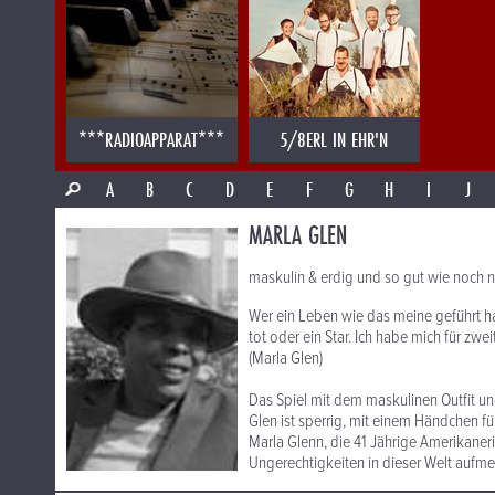
***RADIOAPPARAT***
5/8ERL IN EHR'N
A
B
C
D
E
F
G
H
I
J
MARLA GLEN
maskulin & erdig und so gut wie noch n
Wer ein Leben wie das meine geführt ha
tot oder ein Star. Ich habe mich für zwe
(Marla Glen)
Das Spiel mit dem maskulinen Outfit und
Glen ist sperrig, mit einem Händchen 
Marla Glenn, die 41 Jährige Amerikaneri
Ungerechtigkeiten in dieser Welt aufm