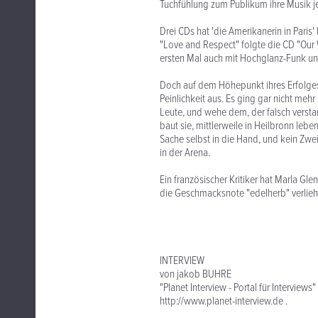
Tuchfühlung zum Publikum ihre Musik j
Drei CDs hat 'die Amerikanerin in Pari
"Love and Respect" folgte die CD "Our 
ersten Mal auch mit Hochglanz-Funk u
Doch auf dem Höhepunkt ihres Erfolges
Peinlichkeit aus. Es ging gar nicht meh
Leute, und wehe dem, der falsch versta
baut sie, mittlerweile in Heilbronn leb
Sache selbst in die Hand, und kein Zwei
in der Arena.
Ein französischer Kritiker hat Marla G
die Geschmacksnote "edelherb" verliehe
INTERVIEW
von jakob BUHRE
"Planet Interview - Portal für Interviews"
http://www.planet-interview.de .