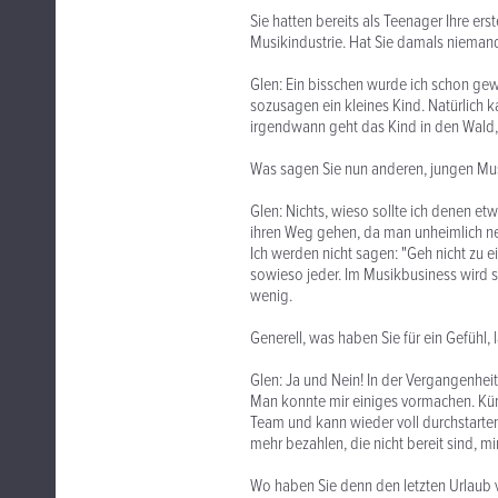
Sie hatten bereits als Teenager Ihre er
Musikindustrie. Hat Sie damals nieman
Glen: Ein bisschen wurde ich schon gew
sozusagen ein kleines Kind. Natürlich 
irgendwann geht das Kind in den Wald, we
Was sagen Sie nun anderen, jungen Mu
Glen: Nichts, wieso sollte ich denen e
ihren Weg gehen, da man unheimlich neu
Ich werden nicht sagen: "Geh nicht zu e
sowieso jeder. Im Musikbusiness wird se
wenig.
Generell, was haben Sie für ein Gefühl
Glen: Ja und Nein! In der Vergangenhei
Man konnte mir einiges vormachen. Künst
Team und kann wieder voll durchstarten.
mehr bezahlen, die nicht bereit sind, m
Wo haben Sie denn den letzten Urlaub 