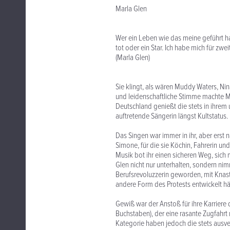
Marla Glen
Wer ein Leben wie das meine geführt ha
tot oder ein Star. Ich habe mich für zwe
(Marla Glen)
Sie klingt, als wären Muddy Waters, Nina
und leidenschaftliche Stimme machte Ma
Deutschland genießt die stets in ihrem 
auftretende Sängerin längst Kultstatus.
Das Singen war immer in ihr, aber erst 
Simone, für die sie Köchin, Fahrerin un
Musik bot ihr einen sicheren Weg, sich 
Glen nicht nur unterhalten, sondern ni
Berufsrevoluzzerin geworden, mit Knast
andere Form des Protests entwickelt hät
Gewiß war der Anstoß für ihre Karrier
Buchstaben), der eine rasante Zugfahrt 
Kategorie haben jedoch die stets ausve