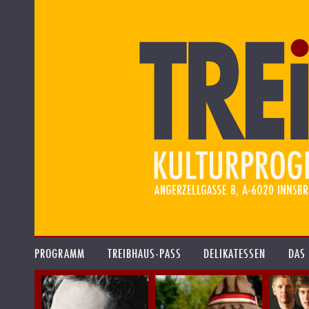
PROGRAMM
TREIBHAUS-PASS
DELIKATESSEN
DAS