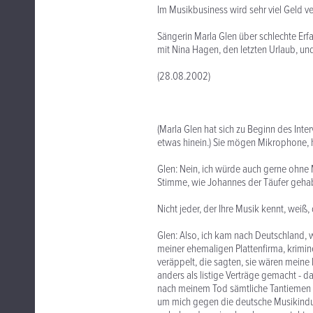
Im Musikbusiness wird sehr viel Geld ve
Sängerin Marla Glen über schlechte Erf
mit Nina Hagen, den letzten Urlaub, und
(28.08.2002)
(Marla Glen hat sich zu Beginn des In
etwas hinein.) Sie mögen Mikrophone, 
Glen: Nein, ich würde auch gerne ohne
Stimme, wie Johannes der Täufer gehabt
Nicht jeder, der Ihre Musik kennt, weiß
Glen: Also, ich kam nach Deutschland, 
meiner ehemaligen Plattenfirma, krimi
veräppelt, die sagten, sie wären meine
anders als listige Verträge gemacht - d
nach meinem Tod sämtliche Tantiemen a
um mich gegen die deutsche Musikindust