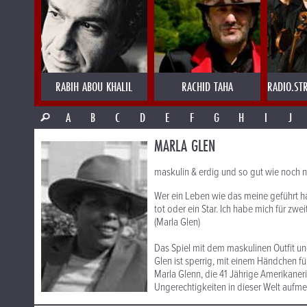
RABIH ABOU KHALIL
RACHID TAHA
RADIO.ST
A
B
C
D
E
F
G
H
I
J
MARLA GLEN
maskulin & erdig und so gut wie noch n
Wer ein Leben wie das meine geführt ha
tot oder ein Star. Ich habe mich für zwe
(Marla Glen)
Das Spiel mit dem maskulinen Outfit und
Glen ist sperrig, mit einem Händchen 
Marla Glenn, die 41 Jährige Amerikaneri
Ungerechtigkeiten in dieser Welt aufm