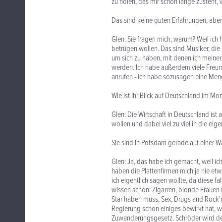
zu holen, das mir schon lange zusteht,
Das sind keine guten Erfahrungen, aber
Glen: Sie fragen mich, warum? Weil ich
betrügen wollen. Das sind Musiker, die 
um sich zu haben, mit denen ich meine
werden. Ich habe außerdem viele Freun
anrufen - ich habe sozusagen eine Meng
Wie ist Ihr Blick auf Deutschland im M
Glen: Die Wirtschaft in Deutschland ist
wollen und dabei viel zu viel in die ei
Sie sind in Potsdam gerade auf einer 
Glen: Ja, das habe ich gemacht, weil ic
haben die Plattenfirmen mich ja nie et
ich eigentlich sagen wollte, da diese f
wissen schon: Zigarren, blonde Frauen
Star haben muss, Sex, Drugs and Rock'n'
Regierung schon einiges bewirkt hat, w
Zuwanderungsgesetz. Schröder wird de