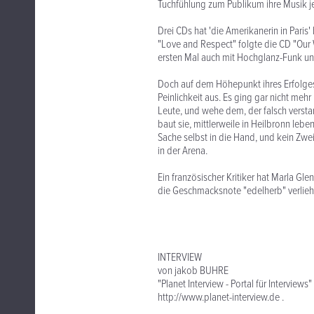
Tuchfühlung zum Publikum ihre Musik j
Drei CDs hat 'die Amerikanerin in Pari
"Love and Respect" folgte die CD "Our 
ersten Mal auch mit Hochglanz-Funk u
Doch auf dem Höhepunkt ihres Erfolges
Peinlichkeit aus. Es ging gar nicht meh
Leute, und wehe dem, der falsch versta
baut sie, mittlerweile in Heilbronn leb
Sache selbst in die Hand, und kein Zwei
in der Arena.
Ein französischer Kritiker hat Marla G
die Geschmacksnote "edelherb" verliehe
INTERVIEW
von jakob BUHRE
"Planet Interview - Portal für Interviews"
http://www.planet-interview.de .