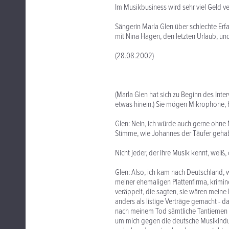
Im Musikbusiness wird sehr viel Geld ve
Sängerin Marla Glen über schlechte Erf
mit Nina Hagen, den letzten Urlaub, und
(28.08.2002)
(Marla Glen hat sich zu Beginn des In
etwas hinein.) Sie mögen Mikrophone, 
Glen: Nein, ich würde auch gerne ohne
Stimme, wie Johannes der Täufer gehabt
Nicht jeder, der Ihre Musik kennt, weiß
Glen: Also, ich kam nach Deutschland, 
meiner ehemaligen Plattenfirma, krimi
veräppelt, die sagten, sie wären meine
anders als listige Verträge gemacht - d
nach meinem Tod sämtliche Tantiemen a
um mich gegen die deutsche Musikindust