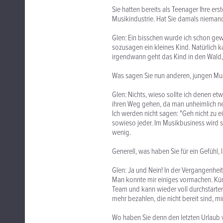
Sie hatten bereits als Teenager Ihre er
Musikindustrie. Hat Sie damals nieman
Glen: Ein bisschen wurde ich schon gew
sozusagen ein kleines Kind. Natürlich 
irgendwann geht das Kind in den Wald, we
Was sagen Sie nun anderen, jungen Mu
Glen: Nichts, wieso sollte ich denen e
ihren Weg gehen, da man unheimlich neu
Ich werden nicht sagen: "Geh nicht zu e
sowieso jeder. Im Musikbusiness wird se
wenig.
Generell, was haben Sie für ein Gefühl
Glen: Ja und Nein! In der Vergangenhei
Man konnte mir einiges vormachen. Künst
Team und kann wieder voll durchstarten.
mehr bezahlen, die nicht bereit sind, m
Wo haben Sie denn den letzten Urlaub 