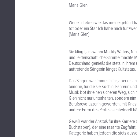
Marla Glen
Wer ein Leben wie das meine geführt ha
tot oder ein Star. Ich habe mich für zwe
(Marla Glen)
Sie klingt, als wären Muddy Waters, Nina
und leidenschaftliche Stimme machte Ma
Deutschland genießt die stets in ihrem 
auftretende Sängerin längst Kultstatus.
Das Singen war immer in ihr, aber erst 
Simone, für die sie Köchin, Fahrerin un
Musik bot ihr einen sicheren Weg, sich 
Glen nicht nur unterhalten, sondern ni
Berufsrevoluzzerin geworden, mit Knast
andere Form des Protests entwickelt hät
Gewiß war der Anstoß für ihre Karrier
Buchstaben), der eine rasante Zugfahrt 
Kategorie haben jedoch die stets ausve