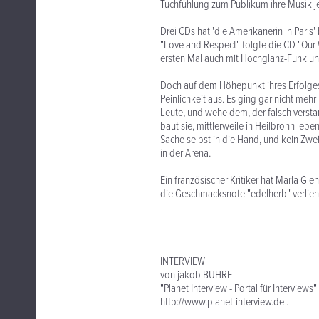
Tuchfühlung zum Publikum ihre Musik j
Drei CDs hat 'die Amerikanerin in Pari
"Love and Respect" folgte die CD "Our 
ersten Mal auch mit Hochglanz-Funk u
Doch auf dem Höhepunkt ihres Erfolges
Peinlichkeit aus. Es ging gar nicht meh
Leute, und wehe dem, der falsch versta
baut sie, mittlerweile in Heilbronn leb
Sache selbst in die Hand, und kein Zwei
in der Arena.
Ein französischer Kritiker hat Marla G
die Geschmacksnote "edelherb" verliehe
INTERVIEW
von jakob BUHRE
"Planet Interview - Portal für Interviews"
http://www.planet-interview.de .