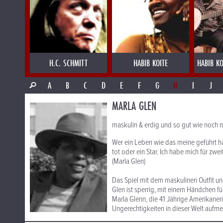
H.C. SCHMITT
HABIB KOITE
HABIB KO
A
B
C
D
E
F
G
H
I
J
MARLA GLEN
maskulin & erdig und so gut wie noch n
Wer ein Leben wie das meine geführt ha
tot oder ein Star. Ich habe mich für zwe
(Marla Glen)
Das Spiel mit dem maskulinen Outfit und
Glen ist sperrig, mit einem Händchen 
Marla Glenn, die 41 Jährige Amerikaneri
Ungerechtigkeiten in dieser Welt aufm