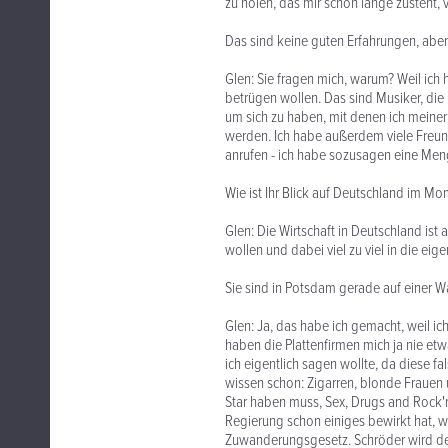
zu holen, das mir schon lange zusteht,
Das sind keine guten Erfahrungen, aber
Glen: Sie fragen mich, warum? Weil ich
betrügen wollen. Das sind Musiker, die 
um sich zu haben, mit denen ich meine
werden. Ich habe außerdem viele Freun
anrufen - ich habe sozusagen eine Meng
Wie ist Ihr Blick auf Deutschland im M
Glen: Die Wirtschaft in Deutschland ist
wollen und dabei viel zu viel in die ei
Sie sind in Potsdam gerade auf einer 
Glen: Ja, das habe ich gemacht, weil ic
haben die Plattenfirmen mich ja nie et
ich eigentlich sagen wollte, da diese f
wissen schon: Zigarren, blonde Frauen
Star haben muss, Sex, Drugs and Rock'n'
Regierung schon einiges bewirkt hat, w
Zuwanderungsgesetz. Schröder wird de