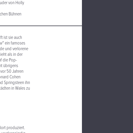
ruder von Holly
eichen Bühnen
 ist sie auch
ew" ein famoses
rde und verlorene
ieht als in der
f die Pop-
ht übrigens
 vor 50 Jahren
Leonard Cohen
nd Springsteen ihn
tädten in Wales zu
ort produziert.