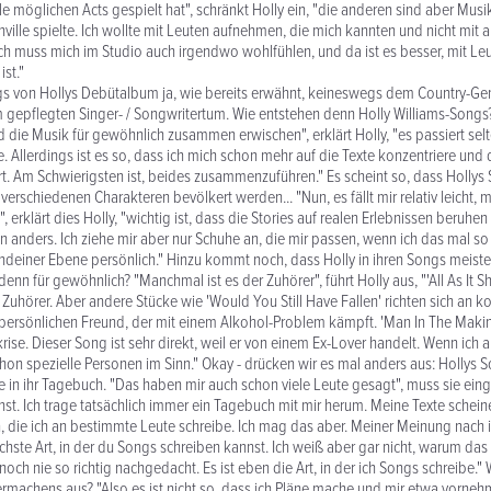
alle möglichen Acts gespielt hat", schränkt Holly ein, "die anderen sind aber Musi
shville spielte. Ich wollte mit Leuten aufnehmen, die mich kannten und nicht mi
ch muss mich im Studio auch irgendwo wohlfühlen, und da ist es besser, mit Leu
st."
gs von Hollys Debütalbum ja, wie bereits erwähnt, keineswegs dem Country-Ge
gepflegten Singer- / Songwritertum. Wie entstehen denn Holly Williams-Songs? 
 die Musik für gewöhnlich zusammen erwischen", erklärt Holly, "es passiert selte
e. Allerdings ist es so, dass ich mich schon mehr auf die Texte konzentriere un
rt. Am Schwierigsten ist, beides zusammenzuführen." Es scheint so, dass Hollys
 verschiedenen Charakteren bevölkert werden... "Nun, es fällt mir relativ leicht, 
, erklärt dies Holly, "wichtig ist, dass die Stories auf realen Erlebnissen beruhen
 anders. Ich ziehe mir aber nur Schuhe an, die mir passen, wenn ich das mal so s
gendeiner Ebene persönlich." Hinzu kommt noch, dass Holly in ihren Songs meis
 denn für gewöhnlich? "Manchmal ist es der Zuhörer", führt Holly aus, "'All As It Sh
 Zuhörer. Aber andere Stücke wie 'Would You Still Have Fallen' richten sich an 
 persönlichen Freund, der mit einem Alkohol-Problem kämpft. 'Man In The Maki
rise. Dieser Song ist sehr direkt, weil er von einem Ex-Lover handelt. Wenn ich
chon spezielle Personen im Sinn." Okay - drücken wir es mal anders aus: Hollys 
ie in ihr Tagebuch. "Das haben mir auch schon viele Leute gesagt", muss sie eing
st. Ich trage tatsächlich immer ein Tagebuch mit mir herum. Meine Texte scheine
ie ich an bestimmte Leute schreibe. Ich mag das aber. Meiner Meinung nach i
lichste Art, in der du Songs schreiben kannst. Ich weiß aber gar nicht, warum das 
och nie so richtig nachgedacht. Es ist eben die Art, in der ich Songs schreibe."
rmachens aus? "Also es ist nicht so, dass ich Pläne mache und mir etwa vorneh