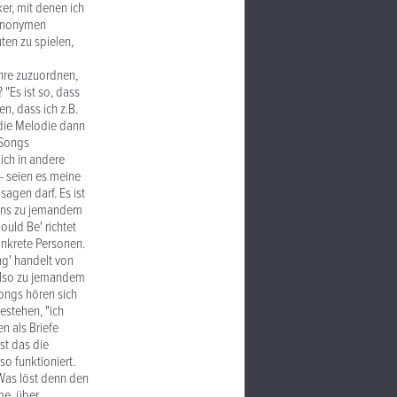
ker, mit denen ich
t anonymen
ten zu spielen,
nre zuzuordnen,
"Es ist so, dass
n, dass ich z.B.
d die Melodie dann
 Songs
mich in andere
 - seien es meine
agen darf. Es ist
tens zu jemandem
ould Be' richtet
konkrete Personen.
ng' handelt von
 also zu jemandem
Songs hören sich
estehen, "ich
n als Briefe
st das die
so funktioniert.
 Was löst denn den
me, über