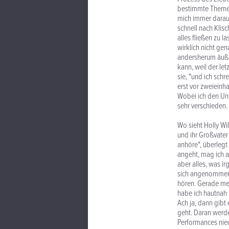
bestimmte Themen 
mich immer darauf
schnell nach Klisc
alles fließen zu
wirklich nicht ge
andersherum äußer
kann, weil der letz
sie, "und ich sch
erst vor zweieinha
Wobei ich den Unt
sehr verschieden.
Wo sieht Holly Wil
und ihr Großvater 
anhöre", überlegt 
angeht, mag ich a
aber alles, was ir
sich angenommen? 
hören. Gerade mei
habe ich hautnah 
Ach ja, dann gibt
geht. Daran werde 
Performances nied