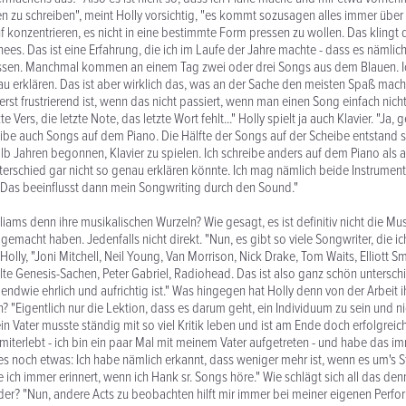
zu schreiben", meint Holly vorsichtig, "es kommt sozusagen alles immer über 
 konzentrieren, es nicht in eine bestimmte Form pressen zu wollen. Das klingt
hees. Das ist eine Erfahrung, die ich im Laufe der Jahre machte - dass es nämlich
 lassen. Manchmal kommen an einem Tag zwei oder drei Songs aus dem Blauen. 
nau erklären. Das ist aber wirklich das, was an der Sache den meisten Spaß mach
st frustrierend ist, wenn das nicht passiert, wenn man einen Song einfach nich
te Vers, die letzte Note, das letzte Wort fehlt..." Holly spielt ja auch Klavier. "Ja, 
reibe auch Songs auf dem Piano. Die Hälfte der Songs auf der Scheibe entstand s
lb Jahren begonnen, Klavier zu spielen. Ich schreibe anders auf dem Piano als au
erschied gar nicht so genau erklären könnte. Ich mag nämlich beide Instrumente
 Das beeinflusst dann mein Songwriting durch den Sound."
liams denn ihre musikalischen Wurzeln? Wie gesagt, es ist definitiv nicht die Musi
gemacht haben. Jedenfalls nicht direkt. "Nun, es gibt so viele Songwriter, die ic
Holly, "Joni Mitchell, Neil Young, Van Morrison, Nick Drake, Tom Waits, Elliott 
lte Genesis-Sachen, Peter Gabriel, Radiohead. Das ist also ganz schön unterschi
gendwie ehrlich und aufrichtig ist." Was hingegen hat Holly denn von der Arbeit i
"Eigentlich nur die Lektion, dass es darum geht, ein Individuum zu sein und ni
n Vater musste ständig mit so viel Kritik leben und ist am Ende doch erfolgrei
miterlebt - ich bin ein paar Mal mit meinem Vater aufgetreten - und habe das 
 es noch etwas: Ich habe nämlich erkannt, dass weniger mehr ist, wenn es um's 
ich immer erinnert, wenn ich Hank sr. Songs höre." Wie schlägt sich all das denn
er? "Nun, andere Acts zu beobachten hilft mir immer bei meiner eigenen Perfor