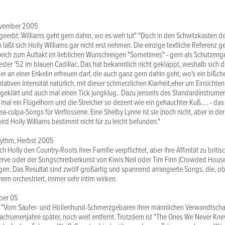
November 2005
 geerbt: Williams geht gern dahin, wo es weh tut" "Doch in den Schwitzkasten d
n läßt sich Holly Williams gar nicht erst nehmen. Die einzige textliche Referenz 
gleich zum Auftakt im lieblichen Wunschreigen "Sometimes" - gern als Schutzeng
ester '52 im blauen Cadillac. Das hat bekanntlich nicht geklappt, weshalb sich 
an einer Enkelin erfreuen darf, die auch ganz gern dahin geht, wo's ein bißche
tativen Intensität natürlich, mit dieser schmerzlichen Klarheit,eher um Einsichte
geklärt und auch mal einen Tick jungklug.. Dazu jenseits des Standardinstrum
mal ein Flügelhorn und die Streicher so dezent wie ein gehauchter Kuß..... - das i
ea-culpa-Songs für Verflossene. Eine Shelby Lynne ist sie (noch nicht, aber in d
rd Holly Williams bestimmt nicht für zu leicht befunden."
hythm, Herbst 2005
sich Holly den Country-Roots ihrer Familie verpflichtet, aber ihre Affinität zu brit
ve oder der Songschreiberkunst von Kiwis Neil oder Tim Finn (Crowded House, 
rgen. Das Resultat sind zwölf großartig und spannend arrangierte Songs, die, o
hern orchestriert, immer sehr intim wirken.
ober 05
 "Vom Säufer- und Höllenhund-Schmerzgebaren ihrer männlichen Verwandtschaft
rwachsenenjahre später, noch weit entfernt. Trotzdem ist "The Ones We Never Kn