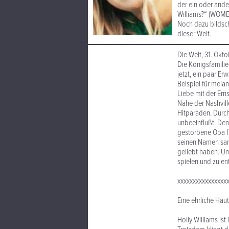
der ein oder ander
Williams?“ (WOME
Noch dazu bildsch
dieser Welt.
Die Welt, 31. Okt
Die Königsfamilie
jetzt, ein paar E
Beispiel für mela
Liebe mit der Erns
Nähe der Nashvill
Hitparaden. Durch
unbeeinflußt. Den
gestorbene Opa fü
seinen Namen sang
geliebt haben. Un
spielen und zu en
xxxxxxxxxxxxxxxx
Eine ehrliche Haut
Holly Williams is