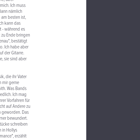
mich. Ich muss
 dann nämlich
 am besten ist,
Ich kann das
t - während es
t zu Ende bringen
genau", bestätigt
o. Ich habe aber
f der Gitarre.
, sie sind aber
k, die ihr Vater
h mir gerne
Smith. Was Bands
edlich. Ich mag
hrer Vorfahren für
cht auf Andere zu
ch geworden. Das
immer bewundert.
Stücke schreiben
 in Hollys
mance", erzählt