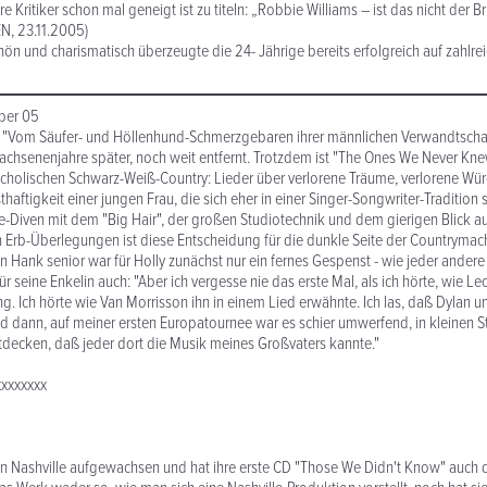
e Kritiker schon mal geneigt ist zu titeln: „Robbie Williams – ist das nicht der B
N, 23.11.2005)
ön und charismatisch überzeugte die 24- Jährige bereits erfolgreich auf zahlr
ober 05
 "Vom Säufer- und Höllenhund-Schmerzgebaren ihrer männlichen Verwandtschaft
rwachsenenjahre später, noch weit entfernt. Trotzdem ist "The Ones We Never Kn
ncholischen Schwarz-Weiß-Country: Lieder über verlorene Träume, verlorene Wü
thaftigkeit einer jungen Frau, die sich eher in einer Singer-Songwriter-Tradition s
e-Diven mit dem "Big Hair", der großen Studiotechnik und dem gierigen Blick au
 Erb-Überlegungen ist diese Entscheidung für die dunkle Seite der Countrymac
n Hank senior war für Holly zunächst nur ein fernes Gespenst - wie jeder andere
r seine Enkelin auch: "Aber ich vergesse nie das erste Mal, als ich hörte, wie 
. Ich hörte wie Van Morrisson ihn in einem Lied erwähnte. Ich las, daß Dylan u
d dann, auf meiner ersten Europatournee war es schier umwerfend, in kleinen S
tdecken, daß jeder dort die Musik meines Großvaters kannte."
xxxxxxxx
t in Nashville aufgewachsen und hat ihre erste CD "Those We Didn't Know" auch d