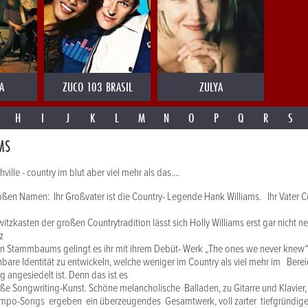
A
ZUCO 103 BRASIL
ZULYA
H
I
J
K
L
M
N
O
P
Q
R
S
MS
hville - country im blut aber viel mehr als das....
roßen Namen: Ihr Großvater ist die Country- Legende Hank Williams. Ihr Vater 
itzkasten der großen Countrytradition lässt sich Holly Williams erst gar nicht n
z
ten Stammbaums gelingt es ihr mit ihrem Debüt- Werk „The ones we never knew“
bare Identität zu entwickeln, welche weniger im Country als viel mehr im Berei
g angesiedelt ist. Denn das ist es
ße Songwriting-Kunst. Schöne melancholische Balladen, zu Gitarre und Klavier
mpo-Songs ergeben ein überzeugendes Gesamtwerk, voll zarter tiefgründig