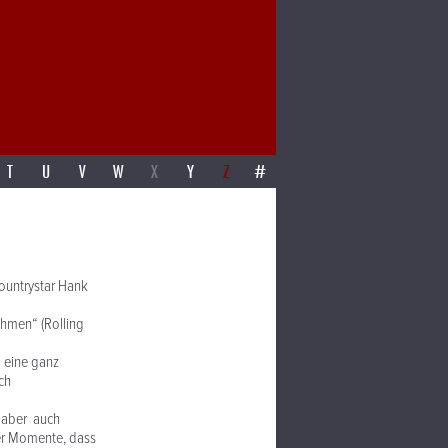
T
U
V
W
X
Y
Z
#
Countrystar Hank
ehmen“ (Rolling
 eine ganz
ch
, aber auch
er Momente, dass