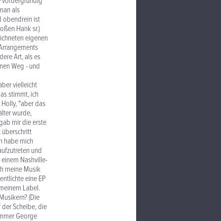
ie vordergründig
 man als
 obendrein ist
roßen Hank sr.)
eichneten eigenen
n Arrangements
ere Art, als es
genen Weg - und
ber vielleicht
as stimmt, ich
 Holly, "aber das
älter wurde,
gab mir die erste
 überschritt
ch habe mich
aufzutreten und
 einem Nashville-
uch meine Musik
ntlichte eine EP
u meinem Label.
 Musikern? (Die
 der Scheibe, die
Drummer George