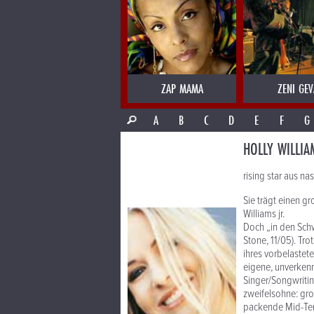
ZAP MAMA
ZENI GEV
A
B
C
D
E
F
G
HOLLY WILLIA
rising star aus nas
Sie trägt einen g
Williams jr.
Doch „in den Schw
Stone, 11/05). Trot
ihres vorbelaste
eigene, unverkenn
Singer/Songwritin
zweifelsohne: gro
packende Mid-Te