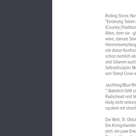
Rolling Stone, 
"Eindeutig Talent
(Country-)Traditio
Alten, dem sie - 
wäre, damals Silv
Himmelsempfänger 
mit dieser Konfron
schon ziemlich ab
und Gitarren auch 
Selbstdisziplin: M
von Sheryl Crow wi
Jazzthing/Blue R
"..Natürlich fühlt 
Radiohead und Ver
Holly nicht verbe
opulent mit streic
Die Welt, 31. Okt
Die Königsfamilie
jetzt, ein paar E