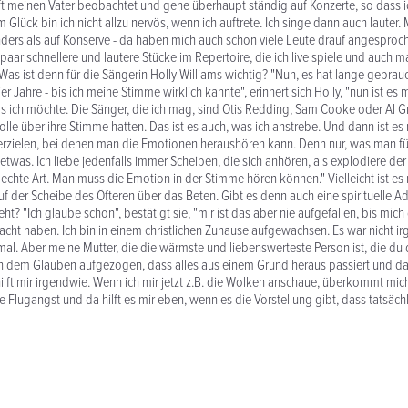
oft meinen Vater beobachtet und gehe überhaupt ständig auf Konzerte, so dass i
lück bin ich nicht allzu nervös, wenn ich auftrete. Ich singe dann auch lauter
anders als auf Konserve - da haben mich auch schon viele Leute drauf angespro
paar schnellere und lautere Stücke im Repertoire, die ich live spiele und auch m
as ist denn für die Sängerin Holly Williams wichtig? "Nun, es hat lange gebrauc
er Jahre - bis ich meine Stimme wirklich kannte", erinnert sich Holly, "nun ist es 
 ich möchte. Die Sänger, die ich mag, sind Otis Redding, Sam Cooke oder Al Gr
rolle über ihre Stimme hatten. Das ist es auch, was ich anstrebe. Und dann ist es
erzielen, bei denen man die Emotionen heraushören kann. Denn nur, was man fü
etwas. Ich liebe jedenfalls immer Scheiben, die sich anhören, als explodiere der
echte Art. Man muss die Emotion in der Stimme hören können." Vielleicht ist es n
uf der Scheibe des Öfteren über das Beten. Gibt es denn auch eine spirituelle Ad
eht? "Ich glaube schon", bestätigt sie, "mir ist das aber nie aufgefallen, bis mich
t haben. Ich bin in einem christlichen Zuhause aufgewachsen. Es war nicht ir
al. Aber meine Mutter, die die wärmste und liebenswerteste Person ist, die du d
 in dem Glauben aufgezogen, dass alles aus einem Grund heraus passiert und d
ilft mir irgendwie. Wenn ich mir jetzt z.B. die Wolken anschaue, überkommt mic
e Flugangst und da hilft es mir eben, wenn es die Vorstellung gibt, dass tatsäch