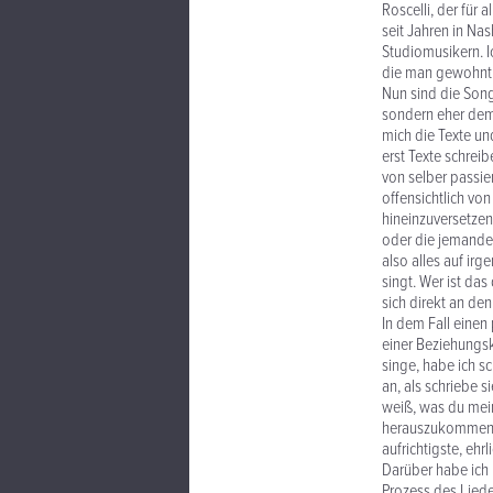
Roscelli, der für 
seit Jahren in Na
Studiomusikern. I
die man gewohnt i
Nun sind die Son
sondern eher dem 
mich die Texte und
erst Texte schreib
von selber passie
offensichtlich von
hineinzuversetzen"
oder die jemanden
also alles auf ir
singt. Wer ist das
sich direkt an den
In dem Fall einen
einer Beziehungsk
singe, habe ich s
an, als schriebe s
weiß, was du mein
herauszukommen, d
aufrichtigste, ehr
Darüber habe ich n
Prozess des Liede