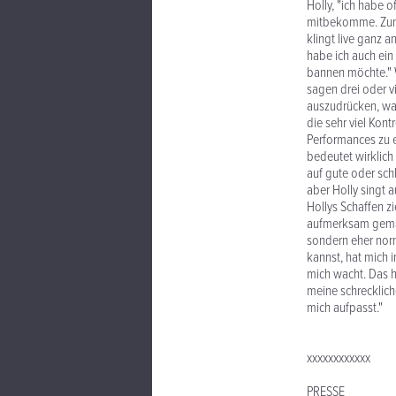
Holly, "ich habe 
mitbekomme. Zum G
klingt live ganz 
habe ich auch ein 
bannen möchte." W
sagen drei oder vi
auszudrücken, was
die sehr viel Kont
Performances zu 
bedeutet wirklich 
auf gute oder schl
aber Holly singt a
Hollys Schaffen zi
aufmerksam gemach
sondern eher norm
kannst, hat mich
mich wacht. Das h
meine schrecklich
mich aufpasst."
xxxxxxxxxxxx
PRESSE