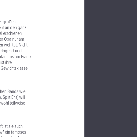
er großen
geht an den ganz
el erschienen
der Opa nur am
n weh tut. Nicht
n ringend und
entariums um Piano
st ihre
er Gewichtsklasse
ischen Bands wie
Split Enz) will
bwohl teilweise
 ist sie auch
ew" ein famoses