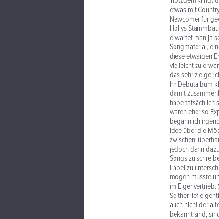
Trotzdem klingt d
etwas mit Country-
Newcomer für gew
Hollys Stammbaum 
erwartet man ja s
Songmaterial, ein
diese etwaigen Er
vielleicht zu erw
das sehr zielgeric
Ihr Debütalbum kl
damit zusammenhän
habe tatsächlich 
waren eher so Exp
begann ich irgend
Idee über die Mög
zwischen 'überhau
jedoch dann dazu 
Songs zu schreibe
Label zu untersch
mögen müsste und 
im Eigenvertrieb.
Seither lief eigen
auch nicht der al
bekannt sind, sin