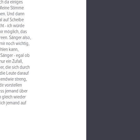
ch da einiges
. Meine Stimme
chen. Und dann
al auf Scheibe
ht - ich würde
mir möglich, das
een. Sänger also,
 mir noch wichtig,
hlen kann,
 Sänger - egal ob
ur ein Zufall,
er, die sich durch
 die Leute darauf
gendwie streng,
ir vorstellen
ass jemand über
h gleich wieder
lich jemand auf