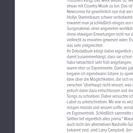
Trotzdem klingt das Werk weder so, wie
etwas mit Country-Musik zu tun. Das ist 
Newcomer für gewöhnlich nun mal am B
Hollys Stammbaum schwer vorbelastet. A
erwartet man ja schließlich einiges von
Songmaterial, einer angenehm wohlkling
diese etwaigen Erwartungen nicht nur ü
vielleicht zu erwarten gewesen wäre. Es
das sehr zielgerichtet.
Ihr Debütalbum klingt dabei eigentlich
damit zusammenhängt, dass sie schon se
habe tatsächlich sehr früh angefangen, 
waren eher so Experimente. Damals gab 
begann ich irgendwann Gitarre zu spiel
Idee über die Möglichkeiten, die sich m
zwischen 'überhaupt nicht wissen, was i
jedoch dann dazu entschlossen und das w
Songs zu schreiben. Dabei versuchte ic
Label zu unterschreiben. Mir war es wic
mögen müsste und wissen sollte, worübe
im Eigenvertrieb. Schließlich sammelte 
Seither lief eigentlich alles prima." Wa
auch nicht der alternativen Nashville-
bekannt sind, sind Larry Campbell, der