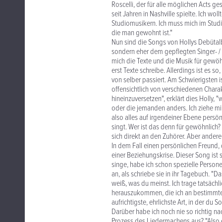
Roscelli, der für alle möglichen Acts ge
seit Jahren in Nashville spielte. Ich w
Studiomusikern. Ich muss mich im Studi
die man gewohnt ist."
Nun sind die Songs von Hollys Debütal
sondern eher dem gepflegten Singer- / 
mich die Texte und die Musik für gewöhn
erst Texte schreibe. Allerdings ist es 
von selber passiert. Am Schwierigsten 
offensichtlich von verschiedenen Charakt
hineinzuversetzen", erklärt dies Holly, "
oder die jemanden anders. Ich ziehe mir
also alles auf irgendeiner Ebene persö
singt. Wer ist das denn für gewöhnlich? "
sich direkt an den Zuhörer. Aber andere
In dem Fall einen persönlichen Freund,
einer Beziehungskrise. Dieser Song ist 
singe, habe ich schon spezielle Persone
an, als schriebe sie in ihr Tagebuch. "
weiß, was du meinst. Ich trage tatsächl
herauszukommen, die ich an bestimmte 
aufrichtigste, ehrlichste Art, in der du
Darüber habe ich noch nie so richtig na
Prozess des Liedermachens aus? "Also e