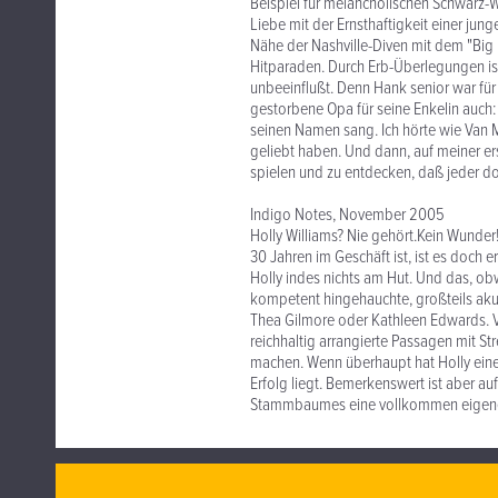
Beispiel für melancholischen Schwarz-W
Liebe mit der Ernsthaftigkeit einer junge
Nähe der Nashville-Diven mit dem "Big 
Hitparaden. Durch Erb-Überlegungen ist
unbeeinflußt. Denn Hank senior war für 
gestorbene Opa für seine Enkelin auch: 
seinen Namen sang. Ich hörte wie Van M
geliebt haben. Und dann, auf meiner er
spielen und zu entdecken, daß jeder do
Indigo Notes, November 2005
Holly Williams? Nie gehört.Kein Wunder!
30 Jahren im Geschäft ist, ist es doch 
Holly indes nichts am Hut. Und das, obw
kompetent hingehauchte, großteils akust
Thea Gilmore oder Kathleen Edwards. Vie
reichhaltig arrangierte Passagen mit St
machen. Wenn überhaupt hat Holly eines
Erfolg liegt. Bemerkenswert ist aber auf
Stammbaumes eine vollkommen eigene Id