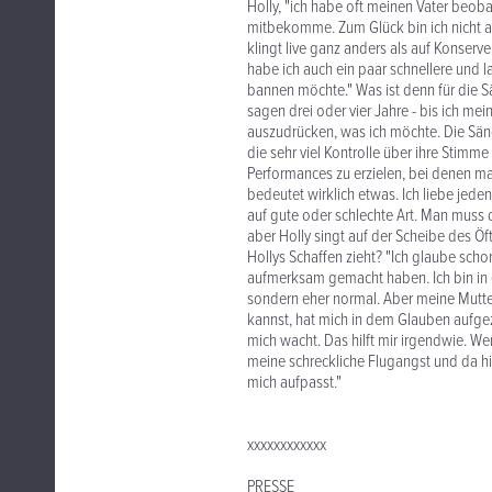
Holly, "ich habe oft meinen Vater beob
mitbekomme. Zum Glück bin ich nicht al
klingt live ganz anders als auf Konser
habe ich auch ein paar schnellere und l
bannen möchte." Was ist denn für die Sä
sagen drei oder vier Jahre - bis ich mein
auszudrücken, was ich möchte. Die Säng
die sehr viel Kontrolle über ihre Stimme
Performances zu erzielen, bei denen m
bedeutet wirklich etwas. Ich liebe jede
auf gute oder schlechte Art. Man muss di
aber Holly singt auf der Scheibe des Öft
Hollys Schaffen zieht? "Ich glaube schon"
aufmerksam gemacht haben. Ich bin in 
sondern eher normal. Aber meine Mutter,
kannst, hat mich in dem Glauben aufge
mich wacht. Das hilft mir irgendwie. W
meine schreckliche Flugangst und da hil
mich aufpasst."
xxxxxxxxxxxx
PRESSE