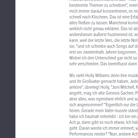
bestimmte Themen zu schreiben", meint
mich immer darauf konzentrieren, es ni
schnell nach Klischees. Das ist eine Erf
alles fließen zu lassen. Manchmal kom
wirklich nicht genau erklären. Das ist
andersherum äußerst frustrierend ist, 
kann, weil der letzte Vers, die letzte Note
sie, "und ich schreibe auch Songs auf d
erst vor zweieinhalb Jahren begonnen, K
Wobei ich den Unterschied gar nicht so
sehr verschieden. Das beeinflusst dan
Wo sieht Holly Williams denn ihre musika
und ihr Großvater gemacht haben. Jedenfa
anhöre", überlegt Holly, "Joni Mitchell,
angeht, mag ich alte Genesis-Sachen, Pe
aber alles, was irgendwie ehrlich und au
sich angenommen? "Eigentlich nur die L
hören. Gerade mein Vater musste ständi
habe ich hautnah miterlebt - ich bin e
Ach ja, dann gibt es noch etwas: Ich h
geht. Daran werde ich immer erinnert, w
Performances nieder? "Nun, andere Acts