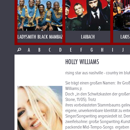
LADYSMITH BLACK MAMBAZO
LAIBACH
LAKI
A
B
C
D
E
F
G
H
I
J
HOLLY WILLIAMS
rising star aus nashville - country im blut
Sie trägt einen großen Namen: Ihr Groß
Williams jr.
Doch „in den Schwitzkasten der großen C
Stone, 11/05). Trotz
ihres vorbelasteten Stammbaums geling
eigene, unverkennbare Identität zu ent
Singer/Songwriting angesiedelt ist. Den
zweifelsohne: große Songwriting-Kunst.
packende Mid-Tempo-Songs ergeben ei