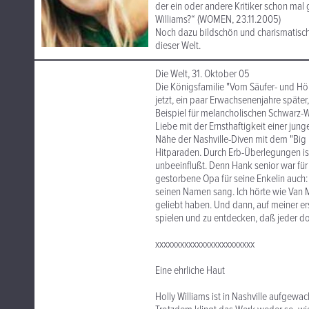
der ein oder andere Kritiker schon mal g
Williams?“ (WOMEN, 23.11.2005)
Noch dazu bildschön und charismatisch 
dieser Welt.
Die Welt, 31. Oktober 05
Die Königsfamilie "Vom Säufer- und Hö
jetzt, ein paar Erwachsenenjahre späte
Beispiel für melancholischen Schwarz-W
Liebe mit der Ernsthaftigkeit einer junge
Nähe der Nashville-Diven mit dem "Big 
Hitparaden. Durch Erb-Überlegungen ist
unbeeinflußt. Denn Hank senior war für 
gestorbene Opa für seine Enkelin auch: 
seinen Namen sang. Ich hörte wie Van M
geliebt haben. Und dann, auf meiner er
spielen und zu entdecken, daß jeder do
xxxxxxxxxxxxxxxxxxxxxxxx
Eine ehrliche Haut
Holly Williams ist in Nashville aufgewa