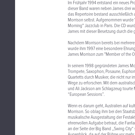
Im Frühjahr 1994 entstand ein neues P
dieser Band waren neben James drei wei
das Repertoire bestand ausschließlich
Morrison selbst. Aufgenommen wurde 
Morning" Jazzclub in Paris. Die CD wurd
James mit dieser Besetzung durch die 
Nachdem Morrison bereits bei mehreren 
wurde ihm 1997 eine besondere Ehrung z
James Morrison zum "Member of the Orde
In seinem 1998 gegründeten James Mor
Trompete, Saxophon, Posaune, Euphoni
Quartetts durch Musiker, die nicht nur
Wege zu erforschen. Mit dem australisc
und Ali Jackson am Schlagzeug tourte 
“European Sessions”.
Wenn es darum geht, Australien auf kult
Morrison. So oblag ihm bei den Staatsb
musikalische Ausgestaltung der Festakt
ehrenvollen Aufgabe betraut, die Fanfa
an der Seite der Big Band „Swing City“
Augenblick, da auf der Bühne vor mehr