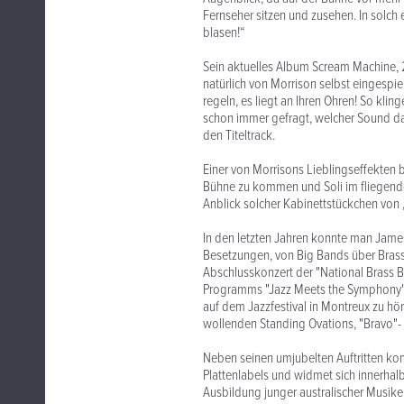
Fernseher sitzen und zusehen. In solch 
blasen!“
Sein aktuelles Album Scream Machine, 
natürlich von Morrison selbst eingespiel
regeln, es liegt an Ihren Ohren! So kli
schon immer gefragt, welcher Sound dab
den Titeltrack.
Einer von Morrisons Lieblingseffekten 
Bühne zu kommen und Soli im fliegende
Anblick solcher Kabinettstückchen von 
In den letzten Jahren konnte man Jame
Besetzungen, von Big Bands über Brass
Abschlusskonzert der "National Brass B
Programms "Jazz Meets the Symphony" i
auf dem Jazzfestival in Montreux zu hören
wollenden Standing Ovations, "Bravo"- 
Neben seinen umjubelten Auftritten kom
Plattenlabels und widmet sich innerhal
Ausbildung junger australischer Musiker