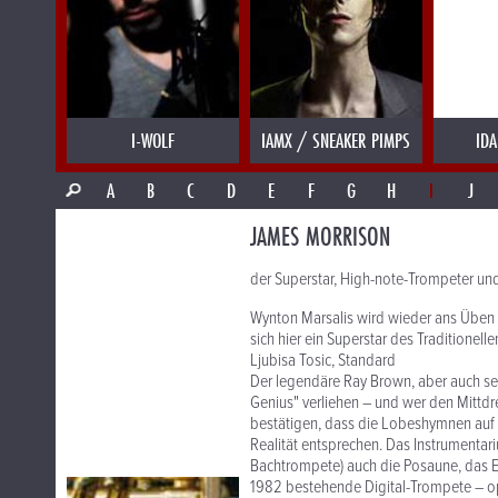
I-WOLF
IAMX / SNEAKER PIMPS
IDA
A
B
C
D
E
F
G
H
I
J
JAMES MORRISON
der Superstar, High-note-Trompeter und 
Wynton Marsalis wird wieder ans Üben
sich hier ein Superstar des Traditionelle
Ljubisa Tosic, Standard
Der legendäre Ray Brown, aber auch sei
Genius" verliehen – und wer den Mittdr
bestätigen, dass die Lobeshymnen auf
Realität entsprechen. Das Instrumentari
Bachtrompete) auch die Posaune, das E
1982 bestehende Digital-Trompete – opt