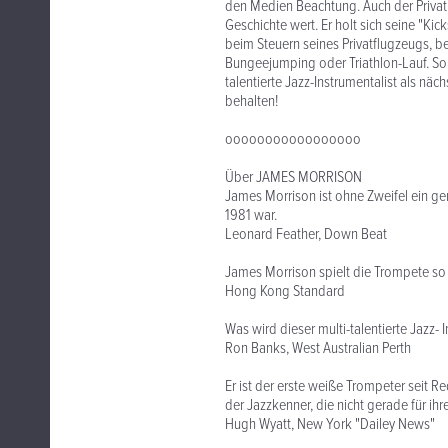
den Medien Beachtung. Auch der Priva
Geschichte wert. Er holt sich seine "K
beim Steuern seines Privatflugzeugs, b
Bungeejumping oder Triathlon-Lauf. So t
talentierte Jazz-Instrumentalist als nä
behalten!
ooooooooooooooooo
Über JAMES MORRISON
James Morrison ist ohne Zweifel ein gen
1981 war.
Leonard Feather, Down Beat
James Morrison spielt die Trompete so w
Hong Kong Standard
Was wird dieser multi-talentierte Jazz-
Ron Banks, West Australian Perth
Er ist der erste weiße Trompeter seit R
der Jazzkenner, die nicht gerade für ihr
Hugh Wyatt, New York "Dailey News"