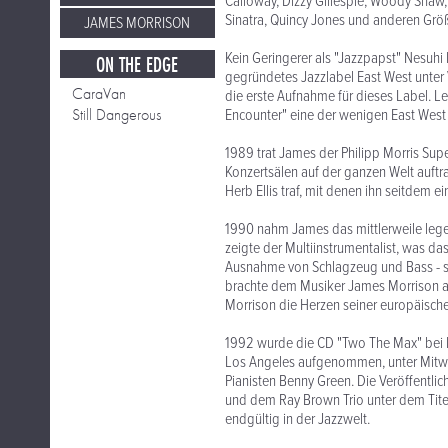
Calloway, Dizzy Gillespie, Woody Shaw, 
Sinatra, Quincy Jones und anderen Grö
JAMES MORRISON
Kein Geringerer als "Jazzpapst" Nesuhi
ON THE EDGE
gegründetes Jazzlabel East West unter 
CaraVan
die erste Aufnahme für dieses Label. Le
Still Dangerous
Encounter" eine der wenigen East West V
1989 trat James der Philipp Morris Supe
Konzertsälen auf der ganzen Welt auftr
Herb Ellis traf, mit denen ihn seitdem 
1990 nahm James das mittlerweile leg
zeigte der Multiinstrumentalist, was das
Ausnahme von Schlagzeug und Bass - sel
brachte dem Musiker James Morrison auc
Morrison die Herzen seiner europäische
1992 wurde die CD "Two The Max" bei Ea
Los Angeles aufgenommen, unter Mitwi
Pianisten Benny Green. Die Veröffentl
und dem Ray Brown Trio unter dem Tite
endgültig in der Jazzwelt.