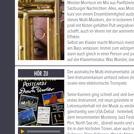
Meister Morrison ein Mix aus Panflö
Salzburger Nachrichten: Alles, was Morr
kurz von einem Ensemblemitglied ausbor
dieses Multi-Musikers, der in lockerem
prall mit Noten gefüllten Pult vergrabe
schafft, auch im Verein mit der animie
Effekte.
Selbst am Klavier macht Morrison meiste
am Bass verlassen. Immer zum witzigen
dann auch gleich in einer Person und pe
auf der Klaviertastatur. Was Wunder, d
Der australische Multi-Instrumentalist
HÖR ZU
Sein Instrumentarium umfasst neben de
sowie eine elektronische Trompete.
Seine Karriere ging schnell und steil 
erstes Instrument, mit neun gründete er
Lebensunterhalt mit der Musik zu verdi
gleichzeitig sein USA-Debüt - hinterli
dem renommierten Monterey Jazz Festiv
Pori, North Sea etc., überall wurde un
ihn in den höchsten Tönen, aber auch s