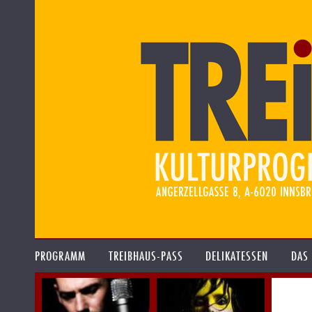
PROGRAMM
TREIBHAUS-PASS
DELIKATESSEN
DAS