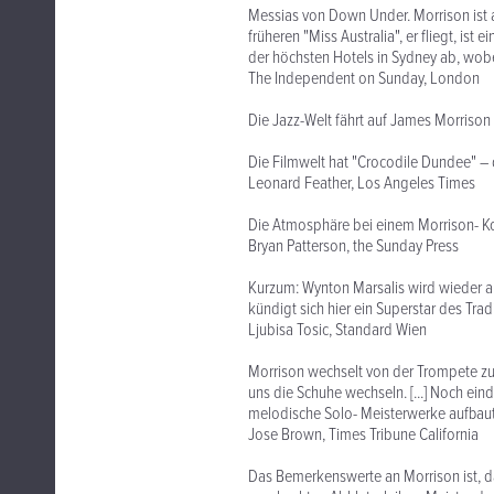
Messias von Down Under. Morrison ist au
früheren "Miss Australia", er fliegt, ist
der höchsten Hotels in Sydney ab, wobe
The Independent on Sunday, London
Die Jazz-Welt fährt auf James Morriso
Die Filmwelt hat "Crocodile Dundee" –
Leonard Feather, Los Angeles Times
Die Atmosphäre bei einem Morrison- Ko
Bryan Patterson, the Sunday Press
Kurzum: Wynton Marsalis wird wieder 
kündigt sich hier ein Superstar des Trad
Ljubisa Tosic, Standard Wien
Morrison wechselt von der Trompete z
uns die Schuhe wechseln. [...] Noch ein
melodische Solo- Meisterwerke aufbaut
Jose Brown, Times Tribune California
Das Bemerkenswerte an Morrison ist, da