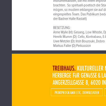
Instrumentalisten, die mit ihrem Impro
brachten. So spirituell-poetisch die Stü
mögen, so modern erklangen sie auf die 
eingespieltes Team. Das Publikum bedank
der Badner Halle Rastatt)
BESETZUNG:
Anne Wylie (Irl): Gesang, Low Whistle, 
Henrik Mumm (D): Cello, Kontrabass, E
Uwe Metzler (D): Irish Bouzouki, Dobro
Markus Faller (D) Perkussion
PRINTPROGRAMM ETC. DOWNLOADEN