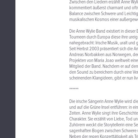
Zwischen den Liedern erzählt Anne Wylie,
kommentiert äußerst charmant und oftm
Balance zwischen Schwere und Leichtig
musikalischen Kosmos einer außergew
Die Anne Wylie Band existiert in dieser
Tourneen durch Europa diese ihre ure
nahegebracht: Irische Musik, uralt und 
Seit Herbst 2003 präsentiert sich die 
Andreas Norbakken aus Norwegen, der d
Projekten von Maria Joao weltweit einen
Mitglied der Band. Nachdem er auf den
den Sound zu bereichern durch eine Ve
scheinenden Klangideen, gibt er nun li
******
Die irische Sängerin Anne Wylie wird d
und auf die Grüne Insel entführen: in e
Zeiten. Anne Wylie singt ihre Geschicht
Charakter. Sie erzählt von Liebe, Tod un
Zuhörern weckt die Storytellerin eine 
sagenhaften Bogen zwischen Schwere u
Neben der regen Konzerttätigkeit als Tr