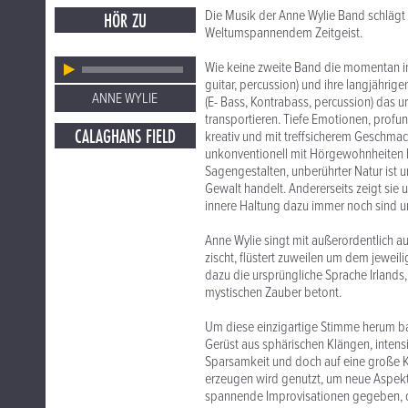
Die Musik der Anne Wylie Band schlägt
HÖR ZU
Weltumspannendem Zeitgeist.
Wie keine zweite Band die momentan in 
guitar, percussion) und ihre langjähri
ANNE WYLIE
(E- Bass, Kontrabass, percussion) das u
transportieren. Tiefe Emotionen, profun
CALAGHANS FIELD
kreativ und mit treffsicherem Geschmac
unkonventionell mit Hörgewohnheiten bric
Sagengestalten, unberührter Natur ist
Gewalt handelt. Andererseits zeigt sie 
innere Haltung dazu immer noch sind 
Anne Wylie singt mit außerordentlich au
zischt, flüstert zuweilen um dem jeweil
dazu die ursprüngliche Sprache Irlands,
mystischen Zauber betont.
Um diese einzigartige Stimme herum ba
Gerüst aus sphärischen Klängen, intens
Sparsamkeit und doch auf eine große K
erzeugen wird genutzt, um neue Aspekt
spannende Improvisationen gegeben, 