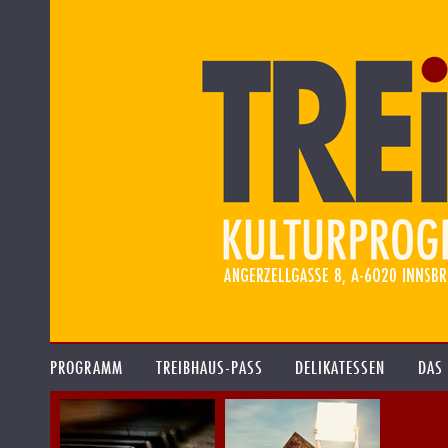
PROGRAMM
TREIBHAUS-PASS
DELIKATESSEN
DAS