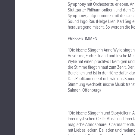
Symphony mit Orchester zu erleben. An
Stuttgarter Philharmonikern und dem Ge
Symphony, aufgenommen mit den Jenaer 
Sound Ingo Rau (Helge Lien, Karl Segle
herausragend mischt. So werden die K
PRESSESTIMMEN:
"Die irische Sängerin Anne Wylie singt ni
Ausdruck, Farbe. Irland und irische Mus
Wylie hat einen prachtvoll kernigen un
die Stimme fliegt hinauf zum Zenit. Der 
Bereichen und ist in der Höhe dafür klar
Das Publikum erlebt mit, wie das Soundg
Stimmung wechselt: irische Musik trans
Salmen, Offenburg)
"Die irische Sängerin und Storytellerin
ihrer mystischen Celtic Music und ihre
magische Atmosphäre. Charmant entführ
mit Liebesliedern, Balladen und melanch