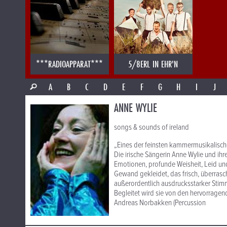
***RADIOAPPARAT***
5/8ERL IN EHR'N
A
B
C
D
E
F
G
H
I
J
ANNE WYLIE
songs & sounds of ireland
„Eines der feinsten kammermusikalische
Die irische Sängerin Anne Wylie und ihr
Emotionen, profunde Weisheit, Leid un
Gewand gekleidet, das frisch, überrasc
außerordentlich ausdrucksstarker Stimm
Begleitet wird sie von den hervorragen
Andreas Norbakken (Percussion