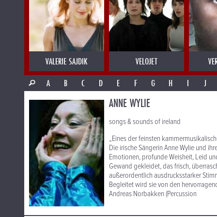
VALERIE SAJDIK
VELOJET
VE
A
B
C
D
E
F
G
H
I
J
ANNE WYLIE
songs & sounds of ireland
„Eines der feinsten kammermusikalische
Die irische Sängerin Anne Wylie und ihr
Emotionen, profunde Weisheit, Leid un
Gewand gekleidet, das frisch, überrasc
außerordentlich ausdrucksstarker Stimm
Begleitet wird sie von den hervorragen
Andreas Norbakken (Percussion