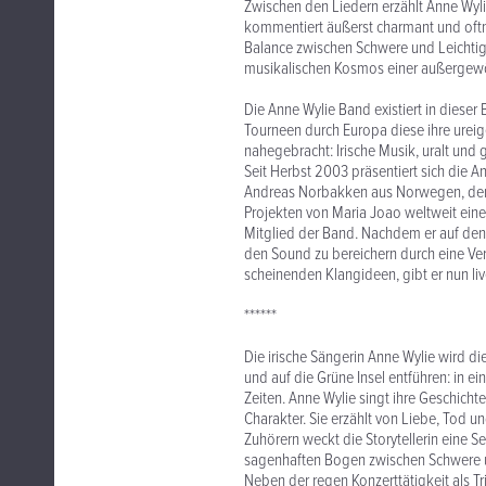
Zwischen den Liedern erzählt Anne Wylie,
kommentiert äußerst charmant und oftm
Balance zwischen Schwere und Leichtig
musikalischen Kosmos einer außergew
Die Anne Wylie Band existiert in dieser
Tourneen durch Europa diese ihre ure
nahegebracht: Irische Musik, uralt und 
Seit Herbst 2003 präsentiert sich die 
Andreas Norbakken aus Norwegen, der d
Projekten von Maria Joao weltweit einen
Mitglied der Band. Nachdem er auf den
den Sound zu bereichern durch eine Ve
scheinenden Klangideen, gibt er nun li
******
Die irische Sängerin Anne Wylie wird d
und auf die Grüne Insel entführen: in e
Zeiten. Anne Wylie singt ihre Geschicht
Charakter. Sie erzählt von Liebe, Tod un
Zuhörern weckt die Storytellerin eine 
sagenhaften Bogen zwischen Schwere u
Neben der regen Konzerttätigkeit als Tr