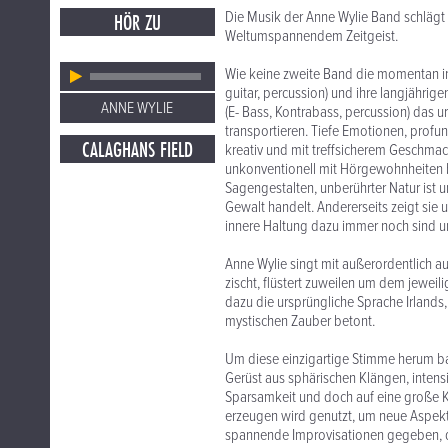
Die Musik der Anne Wylie Band schlägt
HÖR ZU
Weltumspannendem Zeitgeist.
Wie keine zweite Band die momentan in 
guitar, percussion) und ihre langjähri
ANNE WYLIE
(E- Bass, Kontrabass, percussion) das u
transportieren. Tiefe Emotionen, profun
CALAGHANS FIELD
kreativ und mit treffsicherem Geschmac
unkonventionell mit Hörgewohnheiten bric
Sagengestalten, unberührter Natur ist
Gewalt handelt. Andererseits zeigt sie 
innere Haltung dazu immer noch sind 
Anne Wylie singt mit außerordentlich au
zischt, flüstert zuweilen um dem jeweil
dazu die ursprüngliche Sprache Irlands,
mystischen Zauber betont.
Um diese einzigartige Stimme herum ba
Gerüst aus sphärischen Klängen, intens
Sparsamkeit und doch auf eine große K
erzeugen wird genutzt, um neue Aspekt
spannende Improvisationen gegeben, 