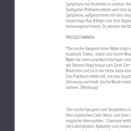
Symphony mit Orchester zu erleben. An
Stuttgarter Philharmonikern und dem Ge
Symphony, aufgenommen mit den Jenaer 
Sound Ingo Rau (Helge Lien, Karl Segle
herausragend mischt. So werden die K
PRESSESTIMMEN:
"Die irische Sängerin Anne Wylie singt ni
Ausdruck, Farbe. Irland und irische Mus
Wylie hat einen prachtvoll kernigen un
die Stimme fliegt hinauf zum Zenit. Der 
Bereichen und ist in der Höhe dafür klar
Das Publikum erlebt mit, wie das Soundg
Stimmung wechselt: irische Musik trans
Salmen, Offenburg)
"Die irische Sängerin und Storytellerin
ihrer mystischen Celtic Music und ihre
magische Atmosphäre. Charmant entführ
mit Liebesliedern, Balladen und melanch