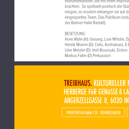
Instrumentalisten, die mit ihrem Impro
brachten. So spirituell-poetisch die Stü
mögen, so modern erklangen sie auf die 
eingespieltes Team. Das Publikum bedank
der Badner Halle Rastatt)
BESETZUNG:
Anne Wylie (Irl): Gesang, Low Whistle, 
Henrik Mumm (D): Cello, Kontrabass, E
Uwe Metzler (D): Irish Bouzouki, Dobro
Markus Faller (D) Perkussion
PRINTPROGRAMM ETC. DOWNLOADEN