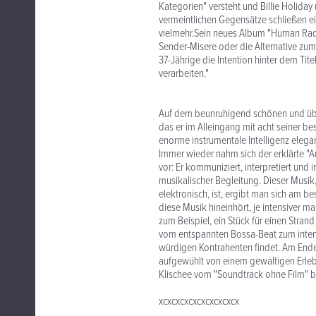
Kategorien" versteht und Billie Holida
vermeintlichen Gegensätze schließen ei
vielmehr.Sein neues Album "Human Radio
Sender-Misere oder die Alternative zum
37-Jährige die Intention hinter dem Tite
verarbeiten."
Auf dem beunruhigend schönen und üb
das er im Alleingang mit acht seiner be
enorme instrumentale Intelligenz elega
Immer wieder nahm sich der erklärte "
vor: Er kommuniziert, interpretiert und
musikalischer Begleitung. Dieser Musik,
elektronisch, ist, ergibt man sich am 
diese Musik hineinhört, je intensiver ma
zum Beispiel, ein Stück für einen Stran
vom entspannten Bossa-Beat zum intens
würdigen Kontrahenten findet. Am Ende
aufgewühlt von einem gewaltigen Erlebn
Klischee vom "Soundtrack ohne Film" be
xcxcxcxcxcxcxcxcxcx