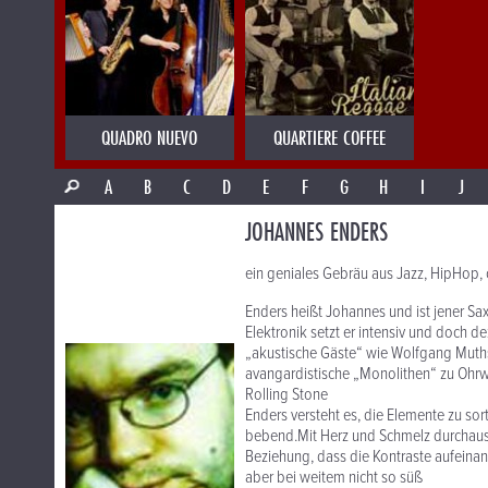
QUADRO NUEVO
QUARTIERE COFFEE
A
B
C
D
E
F
G
H
I
J
JOHANNES ENDERS
ein geniales Gebräu aus Jazz, HipHop,
Enders heißt Johannes und ist jener Sax
Elektronik setzt er intensiv und doch 
„akustische Gäste“ wie Wolfgang Muths
avangardistische „Monolithen“ zu Ohr
Rolling Stone
Enders versteht es, die Elemente zu sor
bebend.Mit Herz und Schmelz durchaus
Beziehung, dass die Kontraste aufeinand
aber bei weitem nicht so süß