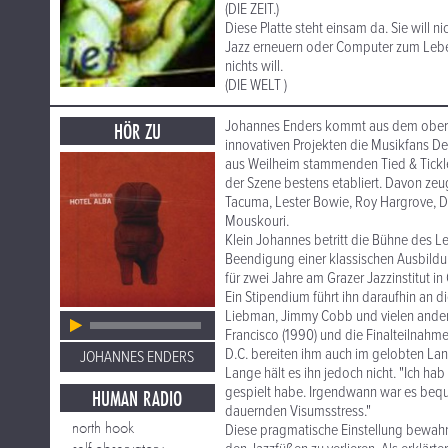
(DIE ZEIT.)
Diese Platte steht einsam da. Sie will n
Jazz erneuern oder Computer zum Leben e
nichts will.
(DIE WELT )
Johannes Enders kommt aus dem oberbay
HÖR ZU
innovativen Projekten die Musikfans De
aus Weilheim stammenden Tied & Tickled
der Szene bestens etabliert. Davon ze
Tacuma, Lester Bowie, Roy Hargrove, Do
Mouskouri.
Klein Johannes betritt die Bühne des Le
Beendigung einer klassischen Ausbildu
für zwei Jahre am Grazer Jazzinstitut in 
Ein Stipendium führt ihn daraufhin an d
Liebman, Jimmy Cobb und vielen andere
Francisco (1990) und die Finalteilna
D.C. bereiten ihm auch im gelobten L
JOHANNES ENDERS
Lange hält es ihn jedoch nicht. "Ich ha
gespielt habe. Irgendwann war es bequ
HUMAN RADIO
dauernden Visumsstress."
north hook
Diese pragmatische Einstellung bewahr