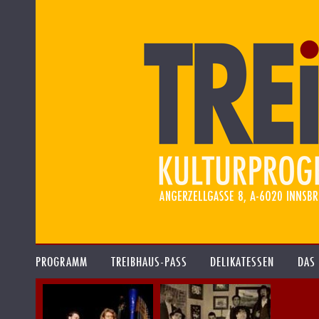
PROGRAMM
TREIBHAUS-PASS
DELIKATESSEN
DAS