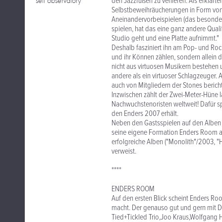
self observatory
den Jazzfüßen zu verlieren. Als erklärt
Selbstbeweihräucherungen in Form vo
Aneinandervorbeispielen (das besonder
spielen, hat das eine ganz andere Qual
Studio geht und eine Platte aufnimmt."
Deshalb fasziniert ihn am Pop- und Roc
und ihr Können zählen, sondern allein 
nicht aus virtuosen Musikern bestehen u
andere als ein virtuoser Schlagzeuger. 
auch von Mitgliedern der Stones berich
Inzwischen zählt der Zwei-Meter-Hüne 
Nachwuchstenoristen weltweit! Dafür s
den Enders 2007 erhält.
Neben den Gastsspielen auf den Alben an
seine eigene Formation Enders Room als 
erfolgreiche Alben ("Monolith"/2003,
verweist.
****
ENDERS ROOM
Auf den ersten Blick scheint Enders Roo
macht. Der genauso gut und gern mit Don
Tied+Tickled Trio,Joo Kraus,Wolfgang H