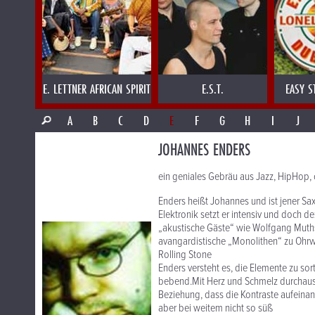
E. LETTNER AFRICAN SPIRIT
E.S.T.
EASY S
A
B
C
D
E
F
G
H
I
J
JOHANNES ENDERS
ein geniales Gebräu aus Jazz, HipHop,
Enders heißt Johannes und ist jener Sax
Elektronik setzt er intensiv und doch 
„akustische Gäste“ wie Wolfgang Muths
avangardistische „Monolithen“ zu Ohr
Rolling Stone
Enders versteht es, die Elemente zu sor
bebend.Mit Herz und Schmelz durchaus
Beziehung, dass die Kontraste aufeinand
aber bei weitem nicht so süß