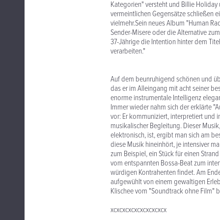
Kategorien" versteht und Billie Holida
vermeintlichen Gegensätze schließen ei
vielmehr.Sein neues Album "Human Radio
Sender-Misere oder die Alternative zum
37-Jährige die Intention hinter dem Tite
verarbeiten."
Auf dem beunruhigend schönen und üb
das er im Alleingang mit acht seiner be
enorme instrumentale Intelligenz elega
Immer wieder nahm sich der erklärte "
vor: Er kommuniziert, interpretiert und
musikalischer Begleitung. Dieser Musik,
elektronisch, ist, ergibt man sich am 
diese Musik hineinhört, je intensiver ma
zum Beispiel, ein Stück für einen Stran
vom entspannten Bossa-Beat zum intens
würdigen Kontrahenten findet. Am Ende
aufgewühlt von einem gewaltigen Erlebn
Klischee vom "Soundtrack ohne Film" be
xcxcxcxcxcxcxcxcxcx