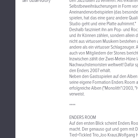
self observatory
den Jazzfüßen zu verlieren. Als erklärt
Selbstbeweihräucherungen in Form vo
Aneinandervorbeispielen (das besonder
spielen, hat das eine ganz andere Qual
Studio geht und eine Platte aufnimmt."
Deshalb fasziniert ihn am Pop- und Roc
und ihr Können zählen, sondern allein 
nicht aus virtuosen Musikern bestehen u
andere als ein virtuoser Schlagzeuger. 
auch von Mitgliedern der Stones berich
Inzwischen zählt der Zwei-Meter-Hüne 
Nachwuchstenoristen weltweit! Dafür s
den Enders 2007 erhält.
Neben den Gastsspielen auf den Alben an
seine eigene Formation Enders Room als 
erfolgreiche Alben ("Monolith"/2003,
verweist.
****
ENDERS ROOM
Auf den ersten Blick scheint Enders Roo
macht. Der genauso gut und gern mit Don
Tied+Tickled Trio,Joo Kraus,Wolfgang H