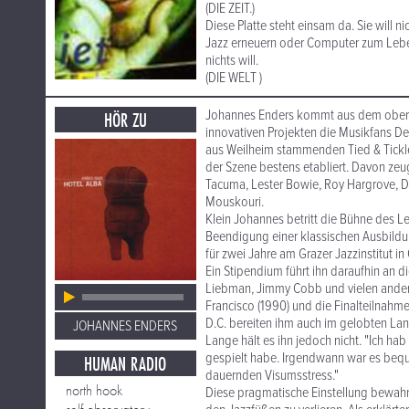
(DIE ZEIT.)
Diese Platte steht einsam da. Sie will n
Jazz erneuern oder Computer zum Leben e
nichts will.
(DIE WELT )
Johannes Enders kommt aus dem oberbay
HÖR ZU
innovativen Projekten die Musikfans De
aus Weilheim stammenden Tied & Tickled
der Szene bestens etabliert. Davon ze
Tacuma, Lester Bowie, Roy Hargrove, Do
Mouskouri.
Klein Johannes betritt die Bühne des Le
Beendigung einer klassischen Ausbildu
für zwei Jahre am Grazer Jazzinstitut in 
Ein Stipendium führt ihn daraufhin an d
Liebman, Jimmy Cobb und vielen andere
Francisco (1990) und die Finalteilna
D.C. bereiten ihm auch im gelobten L
JOHANNES ENDERS
Lange hält es ihn jedoch nicht. "Ich ha
gespielt habe. Irgendwann war es bequ
HUMAN RADIO
dauernden Visumsstress."
north hook
Diese pragmatische Einstellung bewahr