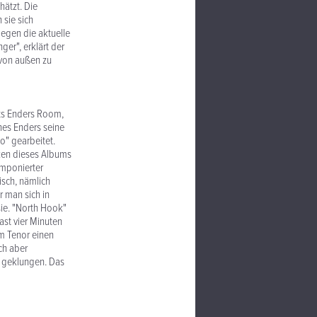
hätzt. Die
 sie sich
gegen die aktuelle
er", erklärt der
e von außen zu
ts Enders Room,
nnes Enders seine
o" gearbeitet.
ken dieses Albums
omponierter
isch, nämlich
r man sich in
sie. "North Hook"
ast vier Minuten
m Tenor einen
ch aber
r geklungen. Das