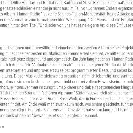
eht und Billie Holiday und Radiohead, Bartók und Steve Reich gleichermaßen sc
gensätze schließen einander ja nicht aus: Im Fall von Johannes Enders ergänzen
es Album "Human Radio" ist keine Science-Fiction-Monstrosität, keine Attacke 
r die Alternative zum formatgerechten Wellengang. "Der Mensch ist ein Empfäng
ention hinter dem Titel. "Und jeder von uns hat seine eigene Art, diese Einflüss
gend schönen und überwältigend einnehmenden zweiten Album seines Projek
ang mit acht seiner besten musikalischen Freunde realisiert hat, vermittelt Joha
ale Intelligenz elegant und undogmatisch. Ein Jahr lang hat er an "Human Radi
m sich der erklärte "Aufnahmetechnikfreak" in seinem eigenen Studio die Musi
ert, interpretiert und improvisiert zu selbst programmierten Beats und selbst k
leitung. Dieser Musik, die gleichzeitig organisch, nämlich lebendig, und synthet
, ergibt man sich am besten uneingeschränkt und bei vollem Bewusstsein. Je meh
hört, je intensiver man ihr zuhört, umso klarer und dabei facettenreicher klingt 
Stück für einen Strand im "schönen Alptraum" Südafrika, wandelt sich erst nach f
Bossa-Beat zum intensiven Drum'n'Bass-Werk, das in Enders' herrlich hauchige
nten findet. Am Ende weiß man zwar kaum noch, wie einem geschieht, fühlt si
nem gewaltigen Erlebnis. So intensiv und involviert hat schon lange nichts meh
ndtrack ohne Film" bewahrheitet sich hier gleich neunmal.
xcx