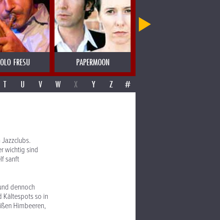
OLO FRESU
PAPERMOON
PAROV STELAR
T
U
V
W
X
Y
Z
#
 Jazzclubs.
r wichtig sind
f sanft
t und dennoch
 Kältespots so in
heißen Himbeeren,