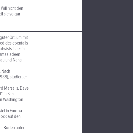
 Will nicht den
l sie so gar
uter Ort, um mit
ied des ebenfalls
wists ist er in
 Jamaaladeen
ldau und Nana
. Nach
88), studiert er
rd Marsalis, Dave
" in San
in Washington
viel in Europa
Bock auf den
ll-Boden unter