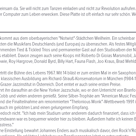
 einsam da. Sie will nicht zum Tanzen einladen und nicht zur Revolution aufrufen.
r Computer zum Leben erwecken. Diese Platte ist oft einfach nur sehr schön. Wei
kommt aus dem oberbayerischen "Notwist"-Städtchen Weilheim. Ein scheinbar g
kten die Musikfans Deutschlands (und Europas) zu überraschen. Als festes Mitgl
menden Tied & Tickled Trios und permanenter Gast auf den Studioalben der Not
s etabliert. Davon zeugen auch seine Koops mit Roberto Di Gioias Marsmobil,
wie, Roy Hargrove, Donald Byrd, Billy Hart, Fauna Flash, Joo Kraus, Brad Meh
tritt die Bühne des Lebens 1967. Mit 14 bläst er zum ersten Mal in ein Saxophon
klassischen Ausbildung am Richard-Strauß-Konservatorium in München (1984-19
Grazer Jazzinstitut in Österreich. Dort erntet er auch seine ersten Preise.
hrt ihn daraufhin an die New Yorker Jazzschule, wo er den Unterricht von Branfo
obb und vielen anderen genießt. Seine Silber-Trophäe am "American Music Fest
 und die Finalteilnahme am renommierten "Thelonious Monk"-Wettbewerb 1991 
m auch im gelobten Land einen gelungenen Empfang.
 jedoch nicht. "Ich hab mein Studium unter anderem dadurch finanziert, dass ich 
rgendwann war es bequemer wieder hier zu bleiben. Außerdem hatte ich keinen 
stress."
he Einstellung bewahrt Johannes Enders auch musikalisch davor, den Rock'n'Ro