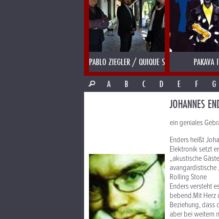
PABLO ZIEGLER / QUIQUE SINESI
PAKAVA I
A
B
C
D
E
F
G
JOHANNES EN
ein geniales Gebr
Enders heißt Joha
Elektronik setzt 
„akustische Gäste
avangardistische
Rolling Stone
Enders versteht e
bebend.Mit Herz 
Beziehung, dass d
aber bei weitem n