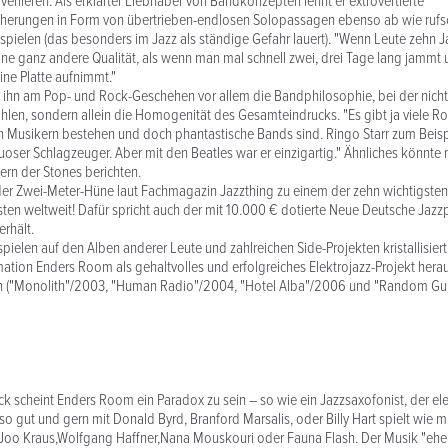
verlieren. Als erklärter Liebhaber von Bandkonzepten lehnt er extrovertierte
herungen in Form von übertrieben-endlosen Solopassagen ebenso ab wie ruf
spielen (das besonders im Jazz als ständige Gefahr lauert). "Wenn Leute zehn
eine ganz andere Qualität, als wenn man mal schnell zwei, drei Tage lang jammt
ine Platte aufnimmt."
t ihn am Pop- und Rock-Geschehen vor allem die Bandphilosophie, bei der nicht
hlen, sondern allein die Homogenität des Gesamteindrucks. "Es gibt ja viele R
en Musikern bestehen und doch phantastische Bands sind. Ringo Starr zum Beispie
tuoser Schlagzeuger. Aber mit den Beatles war er einzigartig." Ähnliches könnte 
ern der Stones berichten.
der Zwei-Meter-Hüne laut Fachmagazin Jazzthing zu einem der zehn wichtigsten
en weltweit! Dafür spricht auch der mit 10.000 € dotierte Neue Deutsche Jaz
rhält.
ielen auf den Alben anderer Leute und zahlreichen Side-Projekten kristallisiert
ation Enders Room als gehaltvolles und erfolgreiches Elektrojazz-Projekt heraus
en ("Monolith"/2003, "Human Radio"/2004, "Hotel Alba"/2006 und "Random Gu
ick scheint Enders Room ein Paradox zu sein – so wie ein Jazzsaxofonist, der el
o gut und gern mit Donald Byrd, Branford Marsalis, oder Billy Hart spielt wie mi
,Joo Kraus,Wolfgang Haffner,Nana Mouskouri oder Fauna Flash. Der Musik "eher