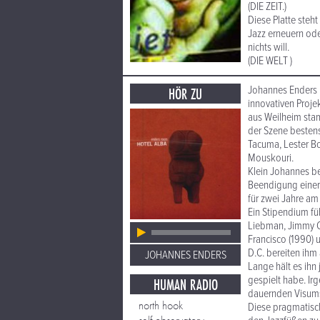
(DIE ZEIT.)
Diese Platte steht
Jazz erneuern ode
nichts will.
(DIE WELT )
Johannes Enders 
HÖR ZU
innovativen Proje
aus Weilheim stam
der Szene besten
Tacuma, Lester Bo
Mouskouri.
Klein Johannes be
Beendigung einer 
für zwei Jahre am 
Ein Stipendium fü
Liebman, Jimmy C
Francisco (1990)
D.C. bereiten ih
JOHANNES ENDERS
Lange hält es ihn
gespielt habe. I
HUMAN RADIO
dauernden Visums
north hook
Diese pragmatisc