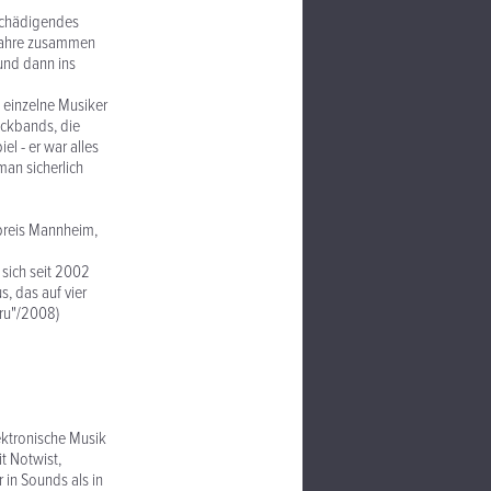
schädigendes
 Jahre zusammen
 und dann ins
 einzelne Musiker
ockbands, die
l - er war alles
man sicherlich
zpreis Mannheim,
 sich seit 2002
, das auf vier
ru"/2008)
ektronische Musik
t Notwist,
 in Sounds als in