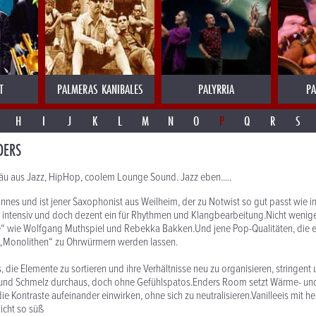
T
PALMERAS KANIBALES
PALYRRIA
PA
H
I
J
K
L
M
N
O
P
Q
R
S
DERS
äu aus Jazz, HipHop, coolem Lounge Sound. Jazz eben.....
nnes und ist jener Saxophonist aus Weilheim, der zu Notwist so gut passt wie in
er intensiv und doch dezent ein für Rhythmen und Klangbearbeitung.Nicht wenige
“ wie Wolfgang Muthspiel und Rebekka Bakken.Und jene Pop-Qualitäten, die el
 „Monolithen“ zu Ohrwürmern werden lassen.
s, die Elemente zu sortieren und ihre Verhältnisse neu zu organisieren, stringen
und Schmelz durchaus, doch ohne Gefühlspatos.Enders Room setzt Wärme- und
ie Kontraste aufeinander einwirken, ohne sich zu neutralisieren.Vanilleeis mit 
icht so süß