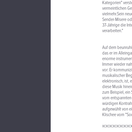
Kategorien" verst
vermeintlichen Ge
vielmehr.Sein neu
Sender-Misere ode
37-Jährige die Int
verarbeiten."
Auf dem beunruhi
das er im Alleing
enorme instrument
Immer wieder nah
vor: Er kommunizi
musikalischer Beg
elektronisch, ist
diese Musik hinein
zum Beispiel, ein 
vom entspannten 
würdigen Kontrahe
aufgewühlt von ei
Klischee vom "Sou
xcxcxcxcxcxcxcxc