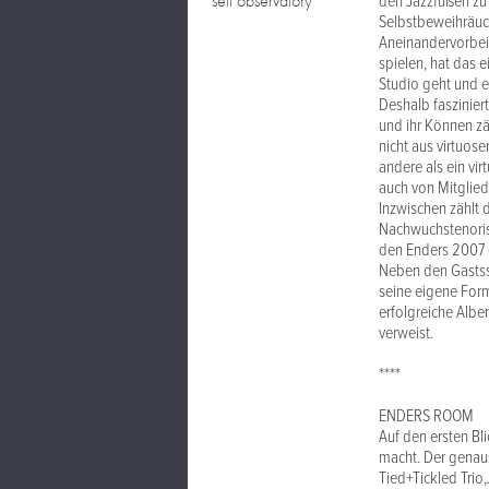
self observatory
den Jazzfüßen zu 
Selbstbeweihräuc
Aneinandervorbei
spielen, hat das 
Studio geht und e
Deshalb faszinier
und ihr Können zä
nicht aus virtuos
andere als ein vir
auch von Mitglied
Inzwischen zählt 
Nachwuchstenorist
den Enders 2007 e
Neben den Gastssp
seine eigene Form
erfolgreiche Alb
verweist.
****
ENDERS ROOM
Auf den ersten Bl
macht. Der genaus
Tied+Tickled Trio