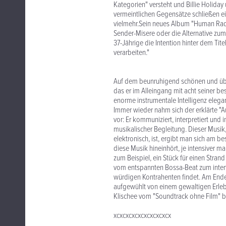
Kategorien" versteht und Billie Holida
vermeintlichen Gegensätze schließen ei
vielmehr.Sein neues Album "Human Radio
Sender-Misere oder die Alternative zum
37-Jährige die Intention hinter dem Tite
verarbeiten."
Auf dem beunruhigend schönen und üb
das er im Alleingang mit acht seiner be
enorme instrumentale Intelligenz elega
Immer wieder nahm sich der erklärte "
vor: Er kommuniziert, interpretiert und
musikalischer Begleitung. Dieser Musik,
elektronisch, ist, ergibt man sich am 
diese Musik hineinhört, je intensiver ma
zum Beispiel, ein Stück für einen Stran
vom entspannten Bossa-Beat zum intens
würdigen Kontrahenten findet. Am Ende
aufgewühlt von einem gewaltigen Erlebn
Klischee vom "Soundtrack ohne Film" be
xcxcxcxcxcxcxcxcxcx