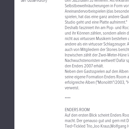
self observatory
den Jazzfüßen zu verlieren. Als erklärt
Selbstbeweihräucherungen in Form vo
Aneinandervorbeispielen (das besonder
spielen, hat das eine ganz andere Qual
Studio geht und eine Platte aufnimmt."
Deshalb fasziniert ihn am Pop- und Roc
und ihr Können zählen, sondern allein 
nicht aus virtuosen Musikern bestehen u
andere als ein virtuoser Schlagzeuger. 
auch von Mitgliedern der Stones berich
Inzwischen zählt der Zwei-Meter-Hüne 
Nachwuchstenoristen weltweit! Dafür s
den Enders 2007 erhält.
Neben den Gastsspielen auf den Alben an
seine eigene Formation Enders Room als 
erfolgreiche Alben ("Monolith"/2003,
verweist.
****
ENDERS ROOM
Auf den ersten Blick scheint Enders Roo
macht. Der genauso gut und gern mit Don
Tied+Tickled Trio,Joo Kraus,Wolfgang H