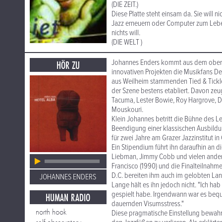
(DIE ZEIT.)
Diese Platte steht einsam da. Sie will n
Jazz erneuern oder Computer zum Leben e
nichts will.
(DIE WELT )
Johannes Enders kommt aus dem oberbay
HÖR ZU
innovativen Projekten die Musikfans De
aus Weilheim stammenden Tied & Tickled
der Szene bestens etabliert. Davon ze
Tacuma, Lester Bowie, Roy Hargrove, Do
Mouskouri.
Klein Johannes betritt die Bühne des Le
Beendigung einer klassischen Ausbildu
für zwei Jahre am Grazer Jazzinstitut in 
Ein Stipendium führt ihn daraufhin an d
Liebman, Jimmy Cobb und vielen andere
Francisco (1990) und die Finalteilna
D.C. bereiten ihm auch im gelobten L
JOHANNES ENDERS
Lange hält es ihn jedoch nicht. "Ich ha
gespielt habe. Irgendwann war es bequ
HUMAN RADIO
dauernden Visumsstress."
north hook
Diese pragmatische Einstellung bewahr