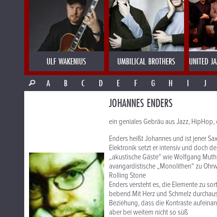
ULF WAKENIUS
UMBILICAL BROTHERS
UNITED J
A
B
C
D
E
F
G
H
I
J
JOHANNES ENDERS
ein geniales Gebräu aus Jazz, HipHop,
Enders heißt Johannes und ist jener Sax
Elektronik setzt er intensiv und doch 
„akustische Gäste“ wie Wolfgang Muths
avangardistische „Monolithen“ zu Ohr
Rolling Stone
Enders versteht es, die Elemente zu sor
bebend.Mit Herz und Schmelz durchaus
Beziehung, dass die Kontraste aufeinand
aber bei weitem nicht so süß