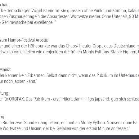
schau:
beiden schrägen Vögel ist enorm: sie quasseln ohne Punkt und Komma, kalau
osen Zuschauer hageln die Absurdesten Wortwitze nieder. Ohne Unterlaß, 90 Mi
ne Gehirnwäsche par excellence. ”
zum Humor-Festival Arosa):
r und einer der Höhepunkte war das Chaos-Theater Oropax aus Deutschland m
wa so vorzustellen wie denjenigen der frühen Monty Pythons. Starke Figuren,
Mainz:
üder kennen kein Erbarmen. Selbst dann nicht, wenn das Publikum im Unterhaus 
ur noch japsen kann.”
itung:
l für OROPAX. Das Publikum - erst irritiert, dann hilflos japsend, gab sich schlu
ung:
 Brüder zwei Stunden lang liefern, erinnert an Monty Python: Nonsens ohne Pa
 Wortwitze und Unsinn, der bei Gefallen von der ersten Minute an fesselt.”