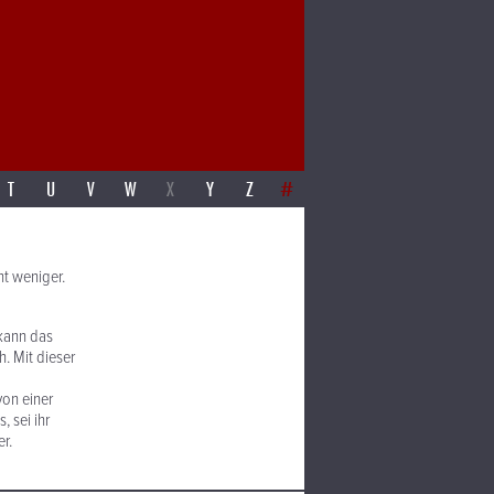
T
U
V
W
X
Y
Z
#
t weniger.
 kann das
h. Mit dieser
on einer
, sei ihr
r.