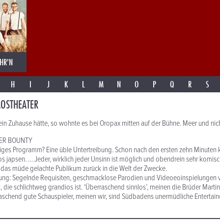
HR'N
H
I
J
K
L
M
N
O
P
Q
R
S
AOSTHEATER
n Zuhause hätte, so wohnte es bei Oropax mitten auf der Bühne. Meer und nich
DER BOUNTY
ustiges Programm? Eine üble Untertreibung. Schon nach den ersten zehn Minuten
os japsen. … Jeder, wirklich jeder Unsinn ist möglich und obendrein sehr komisc
t das müde gelachte Publikum zurück in die Welt der Zwecke.
ung: Segelnde Requisiten, geschmacklose Parodien und Videoeoinspielungen v
 die schlichtweg grandios ist. ‘Überraschend sinnlos’, meinen die Brüder Martins
schend gute Schauspieler, meinen wir, sind Südbadens unermüdliche Entertaine