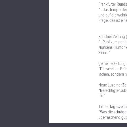
Frankfurter Rund
“…das Tempo der 
und auf die wehrl
Frage, das ist ei
Bündner Zeitung (
“…Publikumsrenne
Nonsens-Humor, et
Sinne. ”
gemeine Zeitung 
“Die schrillen Br
lachen, sondern n
Neue Luzerner Ze
“Berechtigter Jube
hin.”
Tiroler Tageszeit
“Was die schrägen
überraschend gute