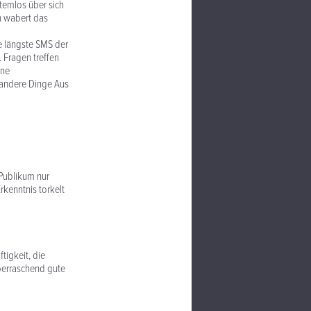
atemlos über sich
n wabert das
e längste SMS der
 Fragen treffen
ine
 andere Dinge Aus
 Publikum nur
rkenntnis torkelt
igkeit, die
Überraschend gute