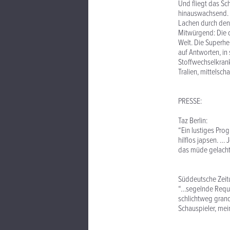
Und fliegt das Sch
hinauswachsend. 
Lachen durch den
Mitwürgend: Die 
Welt. Die Superhe
auf Antworten, i
Stoffwechselkrank
Tralien, mittelsc
PRESSE:
Taz Berlin:
“Ein lustiges Pro
hilflos japsen. … 
das müde gelacht
Süddeutsche Zeit
“…segelnde Requi
schlichtweg grand
Schauspieler, mei