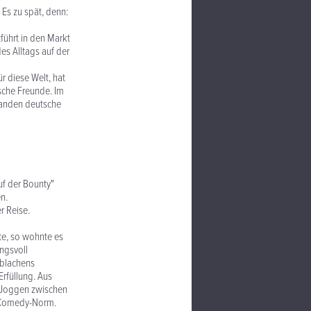
 Es zu spät, denn:
ührt in den Markt
es Alltags auf der
r diese Welt, hat
sche Freunde. Im
 fanden deutsche
uf der Bounty"
n.
r Reise.
te, so wohnte es
ngsvoll
Ablachens
Erfüllung. Aus
 Joggen zwischen
r Comedy-Norm.