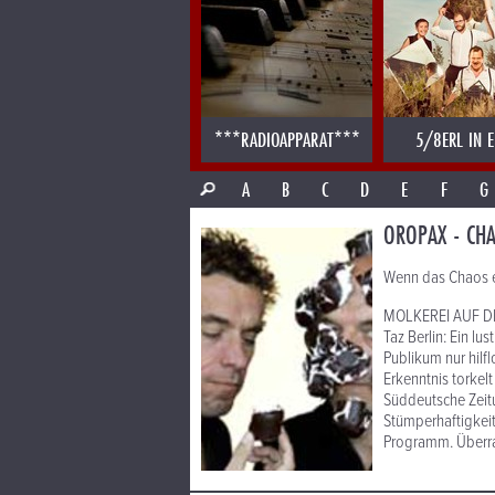
***RADIOAPPARAT***
5/8ERL IN E
A
B
C
D
E
F
G
OROPAX - CH
Wenn das Chaos ei
MOLKEREI AUF 
Taz Berlin: Ein l
Publikum nur hilfl
Erkenntnis torkel
Süddeutsche Zeit
Stümperhaftigkeit,
Programm. Überra