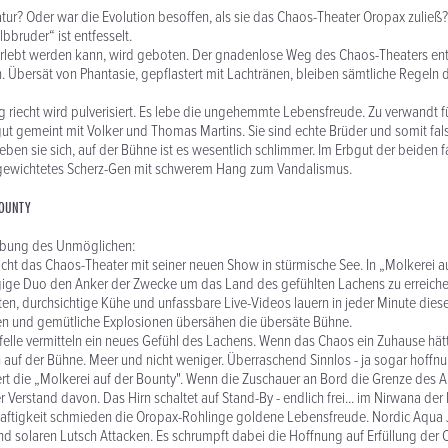
tur? Oder war die Evolution besoffen, als sie das Chaos-Theater Oropax zuließ?
bbruder“ ist entfesselt.
rlebt werden kann, wird geboten. Der gnadenlose Weg des Chaos-Theaters entf
. Übersät von Phantasie, gepflastert mit Lachtränen, bleiben sämtliche Regeln d
riecht wird pulverisiert. Es lebe die ungehemmte Lebensfreude. Zu verwandt fü
gut gemeint mit Volker und Thomas Martins. Sie sind echte Brüder und somit fal
ieben sie sich, auf der Bühne ist es wesentlich schlimmer. Im Erbgut der beiden
gewichtetes Scherz-Gen mit schwerem Hang zum Vandalismus.
BOUNTY
ibung des Unmöglichen:
ticht das Chaos-Theater mit seiner neuen Show in stürmische See. In „Molkerei a
ugige Duo den Anker der Zwecke um das Land des gefühlten Lachens zu erreiche
en, durchsichtige Kühe und unfassbare Live-Videos lauern in jeder Minute diese
ven und gemütliche Explosionen übersähen die übersäte Bühne.
lle vermitteln ein neues Gefühl des Lachens. Wenn das Chaos ein Zuhause hät
 auf der Bühne. Meer und nicht weniger. Überraschend Sinnlos - ja sogar hoffnu
rt die „Molkerei auf der Bounty". Wenn die Zuschauer an Bord die Grenze des 
der Verstand davon. Das Hirn schaltet auf Stand-By - endlich frei... im Nirwana der 
aftigkeit schmieden die Oropax-Rohlinge goldene Lebensfreude. Nordic Aqua
und solaren Lutsch Attacken. Es schrumpft dabei die Hoffnung auf Erfüllung de