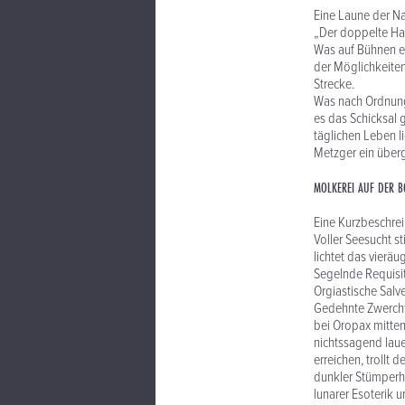
Eine Laune der Na
„Der doppelte Hal
Was auf Bühnen e
der Möglichkeiten
Strecke.
Was nach Ordnung 
es das Schicksal 
täglichen Leben l
Metzger ein über
MOLKEREI AUF DER 
Eine Kurzbeschre
Voller Seesucht s
lichtet das vierä
Segelnde Requisit
Orgiastische Sal
Gedehnte Zwerchfe
bei Oropax mitten
nichtssagend laue
erreichen, trollt 
dunkler Stümperh
lunarer Esoterik 