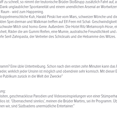
iff zu schnell, so nimmt der teutonische Brüder-Stoßtrupp zusätzlich Fahrt auf, 
Dank unglaublicher Spontaneität und einem unendlichen Arsenal an Wortwitze
 Raum - wird zum Happening.
doppelmenschliche Kuh, Harald Pinski live vom Mars, schweizer Mönche und di
lden Spei-derman und Walkman treffen auf Elf-Feen mit Schal- Geschwindigkeit.
n schwuler Milch sind homo-Gene. Außerdem: Die Hotel Ritz Metamorph-Hose, e
heit, Räder die am Gummi Reifen, eine Mumie, australische Freundlichkeit und
harfe Senf-Zahnpasta, der Vertreter des Schicksals und die Hebamme des Witzes.
gramm? Eine üble Untertreibung. Schon nach den ersten zehn Minuten kann das
Jeder, wirklich jeder Unsinn ist möglich und obendrein sehr komisch. Mit dieser E
e Publikum zurück in die Welt der Zwecke”
ung:
siten, geschmacklose Parodien und Videoeoinspielungen von einer Stümperhaft
ios ist. ‘Überraschend sinnlos’, meinen die Brüder Martins, sei ihr Programm. 
nen wir, sind Südbadens unermüdliche Entertainer.”