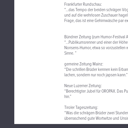
Frankfurter Rundschau:
“…das Tempo der beiden schrägen Vöge
und auf die wehrlosen Zuschauer hagel
Frage, das ist eine Gehirnwäsche par ex
Bündner Zeitung (zum Humor-Festival A
“…Publikumsrenner und einer der Höhe
Nonsens-Humor, etwa so vorzustellen w
Sinne. ”
gemeine Zeitung Mainz:
“Die schrillen Brüder kennen kein Erba
lachen, sondern nur noch japsen kann.”
Neue Luzerner Zeitung:
“Berechtigter Jubel für OROPAX. Das Publ
hin.”
Tiroler Tageszeitung:
“Was die schrägen Brüder zwei Stunden
überraschend gute Wortwitze und Unsinn