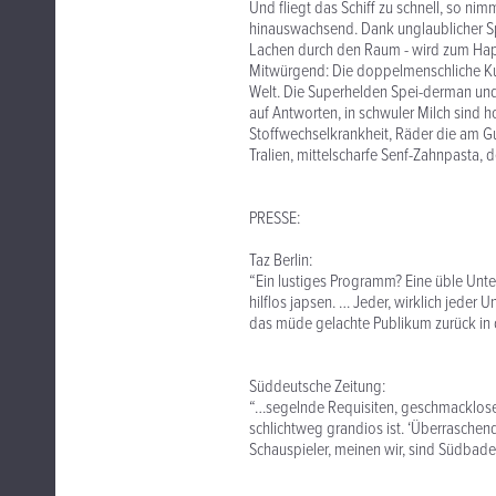
Und fliegt das Schiff zu schnell, so nim
hinauswachsend. Dank unglaublicher S
Lachen durch den Raum - wird zum Ha
Mitwürgend: Die doppelmenschliche Kuh
Welt. Die Superhelden Spei-derman und 
auf Antworten, in schwuler Milch sind
Stoffwechselkrankheit, Räder die am G
Tralien, mittelscharfe Senf-Zahnpasta,
PRESSE:
Taz Berlin:
“Ein lustiges Programm? Eine üble Unt
hilflos japsen. … Jeder, wirklich jeder 
das müde gelachte Publikum zurück in 
Süddeutsche Zeitung:
“…segelnde Requisiten, geschmacklose 
schlichtweg grandios ist. ‘Überraschen
Schauspieler, meinen wir, sind Südbade