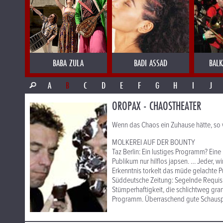
BABA ZULA
BADI ASSAD
BALK
A
B
C
D
E
F
G
H
I
J
OROPAX - CHAOSTHEATER
Wenn das Chaos ein Zuhause hätte, so 
MOLKEREI AUF DER BOUNTY
Taz Berlin: Ein lustiges Programm? Ein
Publikum nur hilflos japsen. … Jeder, w
Erkenntnis torkelt das müde gelachte P
Süddeutsche Zeitung: Segelnde Requis
Stümperhaftigkeit, die schlichtweg grand
Programm. Überraschend gute Schauspie