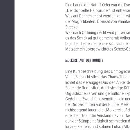
Eine Laune der Natur? Oder war die Evo
„Der doppelte Halbbruder“ ist entfessel
Was auf Bühnen erlebt werden kann, wi
der Möglichkeiten. Übersät von Phantasi
Strecke.
Was nach Ordnung riecht wird pulverisi
es das Schicksal gut gemeint mit Volke
täglichen Leben lieben sie sich, auf de
Metzger ein übergewichtetes Scherz-
MOLKEREI AUF DER BOUNTY
Eine Kurzbeschreibung des Unmöglich
Voller Seesucht sticht das Chaos-Theate
lichtet das vieräugige Duo den Anker 
Segelnde Requisiten, durchsichtige Küh
Orgiastische Salven und gemütliche Ex
Gedehnte Zwerchfelle vermitteln ein n
bei Oropax mitten auf der Bühne. Meer 
nichtssagend lauert die „Molkerei auf
erreichen, trollt der Verstand davon. Das
dunkler Stümperhaftigkeit schmieden 
lunarer Esoterik und solaren Lutsch At