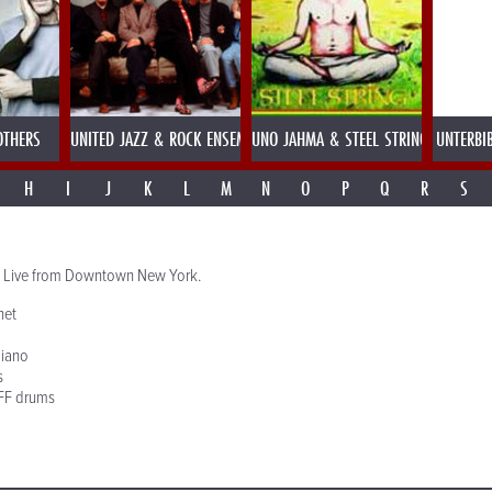
OTHERS
UNITED JAZZ & ROCK ENSEMBLE
UNO JAHMA & STEEL STRING
UNTERBI
H
I
J
K
L
M
N
O
P
Q
R
S
c Live from Downtown New York.
net
iano
s
F drums