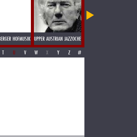
BERGER HOFMUSIK
UPPER AUSTRIAN JAZZOCHESTER
UTA & DOTA
T
U
V
W
X
Y
Z
#