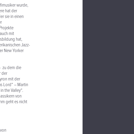
ofimusiker wurde,
ere hat der
r sie in einen
er
Projekte
 auch mit
sbildung hat,
erikanischen Jazz-
der New Yorker
- zu dem die
 der
ron mit der
s Lord“ – Martin
n the Valley“.
lassikern von
hm geht es nicht
 von