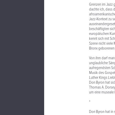
Grenzen im Jazz g
dachte ich, dass d
afroamerikanische
Jazz-Kontext zu s
auseinandergesetz
beschäftigten sic
europäischen Kuns
kennt sich mit Sc
Szene nicht viele
Bronx geborenen 
Von ihm darf man
unglaubliche Sän
aufregendsten Sc
Musik des Gospel
Luther Kings Lieb
Don Byron hat sich
Thomas A. Dorsey 
um eine museale 
*
Don Byron hat in s