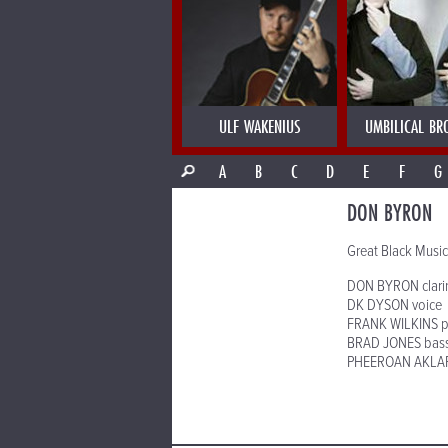
ULF WAKENIUS
UMBILICAL BR
A
B
C
D
E
F
G
DON BYRON
Great Black Musi
DON BYRON clari
DK DYSON voice
FRANK WILKINS p
BRAD JONES bas
PHEEROAN AKLAF