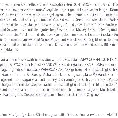
ibt es für den Klarinettisten/Tenorsaxophonisten DON BYRON nicht. „Als ich Pr
er Jazz flexibler werden muss“ sagt der 52jährige. Im Laufe seiner langen Karri
 Virtuose immer wieder dazu beigetragen, Stile miteinander zu kombinieren ode
etzen. Zuletzt hat sich Byron mit der Musik des Soul-Saxophonisten Junior Walk
t, der in den 60er-Jahren Hits wie „Shotgun“ und „Roadrunner“ hatte. Andere 
h mit Gospelmusik, mit dem jüdischen Klezmer-Star Mickey Katz, mit Swing und
tliedern des 19. Jahrhunderts. Don Byron, der eine klassische und eine Jazz-Au
humann ebenso aus wie mit Neuer Musik und Free Jazz. Dabei gibt es in der am
 Musiker mit einem derart breiten musikalischen Spektrum wie das des 1958 in 
Holzbläsers.
 vor allem eines erwarten: das Unerwartete. Etwa das „NEW GOSPEL QUINTET“ 
gerin DK DYSON, der Pianist FRANK WILKINS, der Bassist BRAD JONES und einer
hlagzeuger des neuen Jazz PHEEROAN AKLAFF gehören.Hier beschäftigt sich By
-Pioniers Thomas A. Dorsey. Mahalia Jackson sang sein „Take My Hand, Preciou
lingslied – und sogar Elvis und Johnny Cash verneigten sich vor Dorseys „Peace i
 tiefgehend mit der Gospel-Tradition beschäftigt und hält sie nicht nur in den K
und anderen am Leben, sondern setzt sie auch mit neuer , eigener Musik fort. I
Bewahrung des Gospel, sondern um seinen Transfer in die Gegenwart.
einer Einzigartigkeit als Künstlers geschafft, sich aus einer verwirrenden Vielfalt