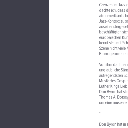
Grenzen im Jazz g
dachte ich, dass d
afroamerikanische
Jazz-Kontext zu s
auseinandergesetz
beschäftigten sic
europäischen Kuns
kennt sich mit Sc
Szene nicht viele
Bronx geborenen 
Von ihm darf man
unglaubliche Sän
aufregendsten Sc
Musik des Gospel
Luther Kings Lieb
Don Byron hat sich
Thomas A. Dorsey 
um eine museale 
*
Don Byron hat in s