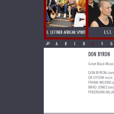
E. LETTNER AFRICAN SPIRIT
E.S.T.
A
B
C
D
E
F
G
DON BYRON
Great Black Musi
DON BYRON clari
DK DYSON voice
FRANK WILKINS p
BRAD JONES bas
PHEEROAN AKLAF