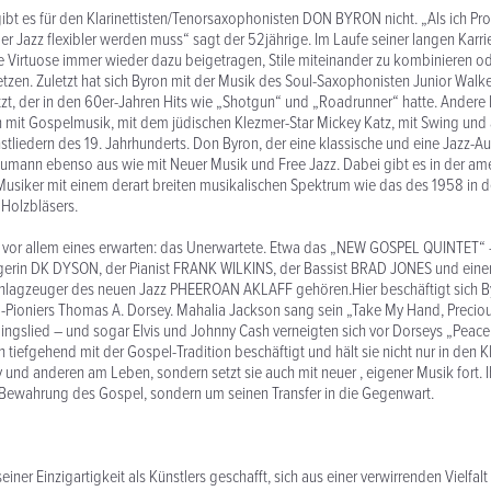
ibt es für den Klarinettisten/Tenorsaxophonisten DON BYRON nicht. „Als ich Pr
er Jazz flexibler werden muss“ sagt der 52jährige. Im Laufe seiner langen Karri
 Virtuose immer wieder dazu beigetragen, Stile miteinander zu kombinieren ode
etzen. Zuletzt hat sich Byron mit der Musik des Soul-Saxophonisten Junior Walk
t, der in den 60er-Jahren Hits wie „Shotgun“ und „Roadrunner“ hatte. Andere 
h mit Gospelmusik, mit dem jüdischen Klezmer-Star Mickey Katz, mit Swing und
tliedern des 19. Jahrhunderts. Don Byron, der eine klassische und eine Jazz-Au
humann ebenso aus wie mit Neuer Musik und Free Jazz. Dabei gibt es in der am
 Musiker mit einem derart breiten musikalischen Spektrum wie das des 1958 in 
Holzbläsers.
 vor allem eines erwarten: das Unerwartete. Etwa das „NEW GOSPEL QUINTET“ 
gerin DK DYSON, der Pianist FRANK WILKINS, der Bassist BRAD JONES und einer
hlagzeuger des neuen Jazz PHEEROAN AKLAFF gehören.Hier beschäftigt sich By
-Pioniers Thomas A. Dorsey. Mahalia Jackson sang sein „Take My Hand, Preciou
lingslied – und sogar Elvis und Johnny Cash verneigten sich vor Dorseys „Peace i
 tiefgehend mit der Gospel-Tradition beschäftigt und hält sie nicht nur in den K
und anderen am Leben, sondern setzt sie auch mit neuer , eigener Musik fort. I
Bewahrung des Gospel, sondern um seinen Transfer in die Gegenwart.
einer Einzigartigkeit als Künstlers geschafft, sich aus einer verwirrenden Vielfalt