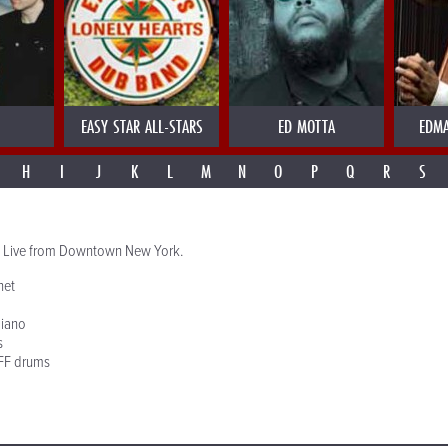
EASY STAR ALL-STARS
ED MOTTA
EDMA
H
I
J
K
L
M
N
O
P
Q
R
S
c Live from Downtown New York.
net
iano
s
F drums