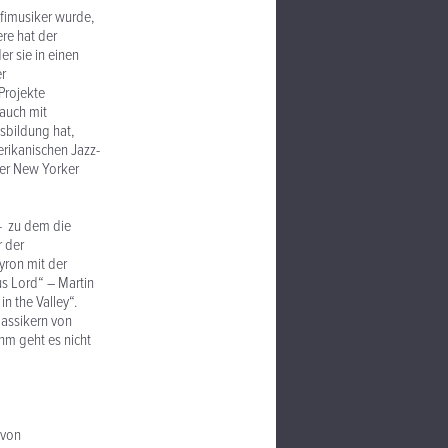
ofimusiker wurde,
ere hat der
r sie in einen
er
Projekte
 auch mit
sbildung hat,
erikanischen Jazz-
der New Yorker
- zu dem die
 der
ron mit der
s Lord“ – Martin
n the Valley“.
lassikern von
hm geht es nicht
 von