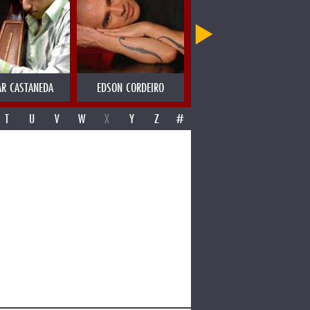
R CASTANEDA
EDSON CORDEIRO
EDWYN COLLINS
T
U
V
W
X
Y
Z
#