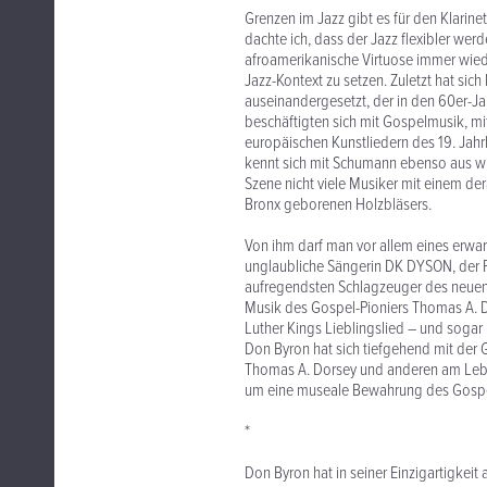
Grenzen im Jazz gibt es für den Klarin
dachte ich, dass der Jazz flexibler wer
afroamerikanische Virtuose immer wiede
Jazz-Kontext zu setzen. Zuletzt hat si
auseinandergesetzt, der in den 60er-J
beschäftigten sich mit Gospelmusik, mi
europäischen Kunstliedern des 19. Jahr
kennt sich mit Schumann ebenso aus wie
Szene nicht viele Musiker mit einem de
Bronx geborenen Holzbläsers.
Von ihm darf man vor allem eines erw
unglaubliche Sängerin DK DYSON, der 
aufregendsten Schlagzeuger des neuen
Musik des Gospel-Pioniers Thomas A. D
Luther Kings Lieblingslied – und sogar 
Don Byron hat sich tiefgehend mit der G
Thomas A. Dorsey und anderen am Leben,
um eine museale Bewahrung des Gospel
*
Don Byron hat in seiner Einzigartigkeit a