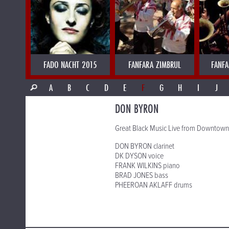
FADO NACHT 2015
FANFARA ZIMBRUL
FANFA
A
B
C
D
E
F
G
H
I
J
DON BYRON
Great Black Music Live from Downtown
DON BYRON clarinet
DK DYSON voice
FRANK WILKINS piano
BRAD JONES bass
PHEEROAN AKLAFF drums