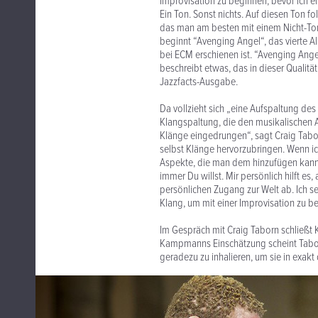
Improvisation zu beginnen, bevor ich ei
Ein Ton. Sonst nichts. Auf diesen Ton fo
das man am besten mit einem Nicht-Ton 
beginnt “Avenging Angel“, das vierte A
bei ECM erschienen ist. “Avenging Angel
beschreibt etwas, das in dieser Qualit
Jazzfacts-Ausgabe.
Da vollzieht sich „eine Aufspaltung des
Klangspaltung, die den musikalischen Au
Klänge eingedrungen“, sagt Craig Taborn
selbst Klänge hervorzubringen. Wenn ich
Aspekte, die man dem hinzufügen kann, 
immer Du willst. Mir persönlich hilft 
persönlichen Zugang zur Welt ab. Ich se
Klang, um mit einer Improvisation zu be
Im Gespräch mit Craig Taborn schließt 
Kampmanns Einschätzung scheint Taborn
geradezu zu inhalieren, um sie in exa