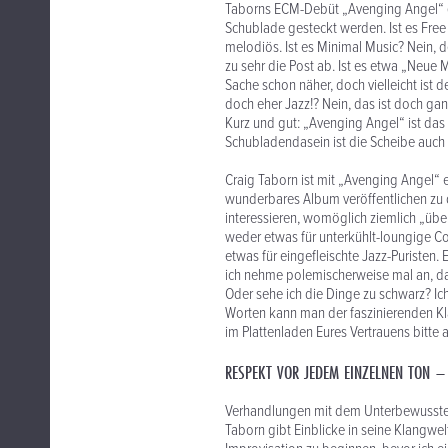
Taborns ECM-Debüt „Avenging Angel“ (üb
Schublade gesteckt werden. Ist es Free 
melodiös. Ist es Minimal Music? Nein, de
zu sehr die Post ab. Ist es etwa „Neue
Sache schon näher, doch vielleicht is
doch eher Jazz!? Nein, das ist doch gan
Kurz und gut: „Avenging Angel“ ist das
Schubladendasein ist die Scheibe auch e
Craig Taborn ist mit „Avenging Angel“ 
wunderbares Album veröffentlichen zu 
interessieren, womöglich ziemlich „übe
weder etwas für unterkühlt-loungige Co
etwas für eingefleischte Jazz-Puristen.
ich nehme polemischerweise mal an, da 
Oder sehe ich die Dinge zu schwarz? I
Worten kann man der faszinierenden K
im Plattenladen Eures Vertrauens bitte 
RESPEKT VOR JEDEM EINZELNEN TON – 
Verhandlungen mit dem Unterbewussten. 
Taborn gibt Einblicke in seine Klangwel