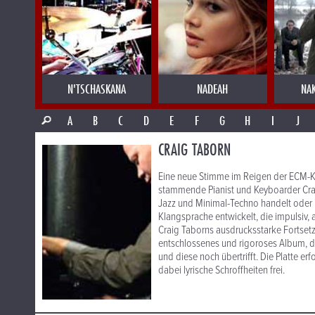
N'TSCHASKANA
NADEAH
NA
A
B
C
D
E
F
G
H
I
J
CRAIG TABORN
Eine neue Stimme im Reigen der ECM-Kl
stammende Pianist und Keyboarder Cra
Jazz und Minimal-Techno handelt oder 
Klangsprache entwickelt, die impulsiv, a
Craig Taborns ausdrucksstarke Fortsetz
entschlossenes und rigoroses Album, d
und diese noch übertrifft. Die Platte e
dabei lyrische Schroffheiten frei.