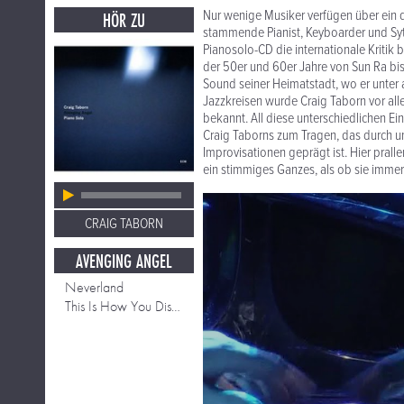
Nur wenige Musiker verfügen über ein d
HÖR ZU
stammende Pianist, Keyboarder und Syth
Pianosolo-CD die internationale Kritik b
der 50er und 60er Jahre von Sun Ra bis
Sound seiner Heimatstadt, wo er unter
Jazzkreisen wurde Craig Taborn vor al
bekannt. All diese unterschiedlichen E
Craig Taborns zum Tragen, das durch u
Improvisationen geprägt ist. Hier pral
ein stimmiges Ganzes, als ob sie imm
CRAIG TABORN
AVENGING ANGEL
Neverland
This Is How You Disappear