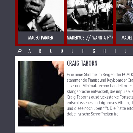
MACEO PARKER
MADEBYUS // WANN A F*NK
MADEL
A
B
C
D
E
F
G
H
I
J
CRAIG TABORN
Eine neue Stimme im Reigen der ECM-Kl
stammende Pianist und Keyboarder Cra
Jazz und Minimal-Techno handelt oder 
Klangsprache entwickelt, die impulsiv, a
Craig Taborns ausdrucksstarke Fortsetz
entschlossenes und rigoroses Album, d
und diese noch übertrifft. Die Platte e
dabei lyrische Schroffheiten frei.