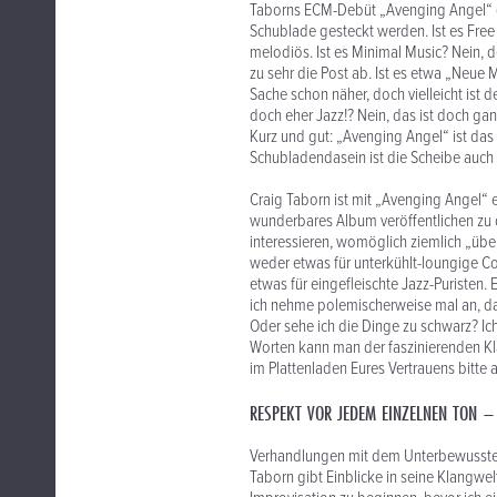
Taborns ECM-Debüt „Avenging Angel“ (üb
Schublade gesteckt werden. Ist es Free 
melodiös. Ist es Minimal Music? Nein, de
zu sehr die Post ab. Ist es etwa „Neue
Sache schon näher, doch vielleicht is
doch eher Jazz!? Nein, das ist doch gan
Kurz und gut: „Avenging Angel“ ist das
Schubladendasein ist die Scheibe auch e
Craig Taborn ist mit „Avenging Angel“ 
wunderbares Album veröffentlichen zu 
interessieren, womöglich ziemlich „übe
weder etwas für unterkühlt-loungige Co
etwas für eingefleischte Jazz-Puristen.
ich nehme polemischerweise mal an, da 
Oder sehe ich die Dinge zu schwarz? I
Worten kann man der faszinierenden K
im Plattenladen Eures Vertrauens bitte 
RESPEKT VOR JEDEM EINZELNEN TON – 
Verhandlungen mit dem Unterbewussten. 
Taborn gibt Einblicke in seine Klangwel