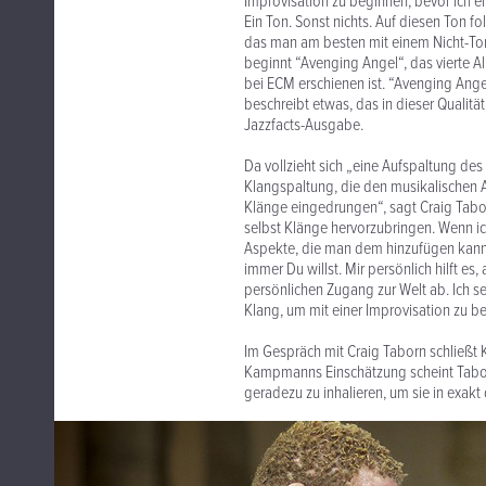
Improvisation zu beginnen, bevor ich ei
Ein Ton. Sonst nichts. Auf diesen Ton fo
das man am besten mit einem Nicht-Ton 
beginnt “Avenging Angel“, das vierte A
bei ECM erschienen ist. “Avenging Angel
beschreibt etwas, das in dieser Qualit
Jazzfacts-Ausgabe.
Da vollzieht sich „eine Aufspaltung des
Klangspaltung, die den musikalischen Au
Klänge eingedrungen“, sagt Craig Taborn
selbst Klänge hervorzubringen. Wenn ich
Aspekte, die man dem hinzufügen kann, 
immer Du willst. Mir persönlich hilft 
persönlichen Zugang zur Welt ab. Ich se
Klang, um mit einer Improvisation zu be
Im Gespräch mit Craig Taborn schließt 
Kampmanns Einschätzung scheint Taborn
geradezu zu inhalieren, um sie in exa