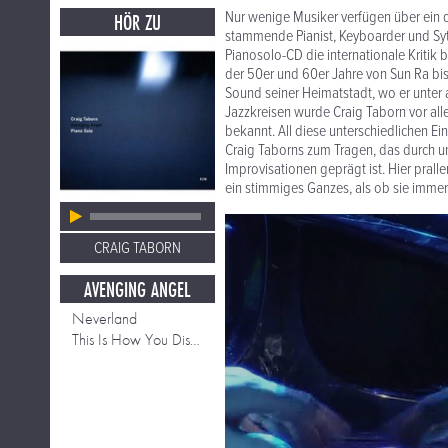
Nur wenige Musiker verfügen über ein d
HÖR ZU
stammende Pianist, Keyboarder und Syth
Pianosolo-CD die internationale Kritik b
der 50er und 60er Jahre von Sun Ra bis
Sound seiner Heimatstadt, wo er unter
Jazzkreisen wurde Craig Taborn vor al
bekannt. All diese unterschiedlichen E
Craig Taborns zum Tragen, das durch u
Improvisationen geprägt ist. Hier pral
ein stimmiges Ganzes, als ob sie imm
CRAIG TABORN
AVENGING ANGEL
Neverland
This Is How You Disappear