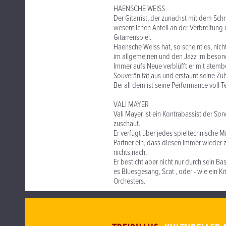
HAENSCHE WEISS
Der Gitarrist, der zunächst mit dem Sc
wesentlichen Anteil an der Verbreitung 
Gitarrenspiel.
Haensche Weiss hat, so scheint es, nich
im allgemeinen und den Jazz im besond
Immer aufs Neue verblüfft er mit atemb
Souveränität aus und erstaunt seine Z
Bei all dem ist seine Performance voll 
VALI MAYER
Vali Mayer ist ein Kontrabassist der S
zuschaut.
Er verfügt über jedes spieltechnische Mi
Partner ein, dass diesen immer wieder 
nichts nach.
Er besticht aber nicht nur durch sein B
es Bluesgesang, Scat , oder - wie ein Kr
Orchesters.