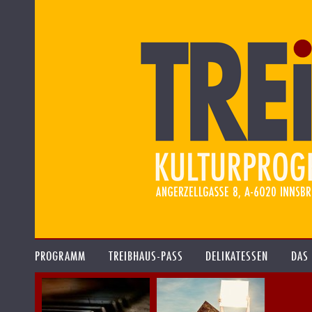
PROGRAMM
TREIBHAUS-PASS
DELIKATESSEN
DAS