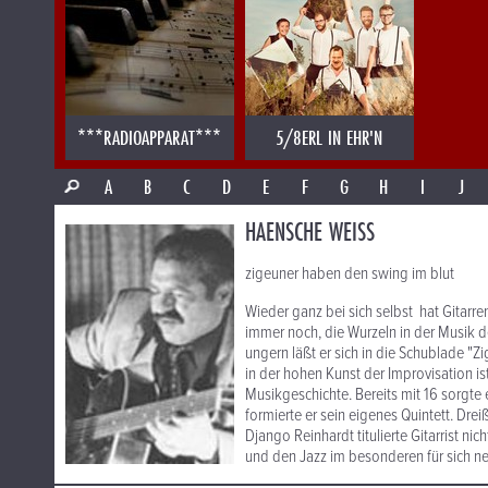
***RADIOAPPARAT***
5/8ERL IN EHR'N
A
B
C
D
E
F
G
H
I
J
HAENSCHE WEISS
zigeuner haben den swing im blut
Wieder ganz bei sich selbst hat Gitarre
immer noch, die Wurzeln in der Musik d
ungern läßt er sich in die Schublade "Z
in der hohen Kunst der Improvisation is
Musikgeschichte. Bereits mit 16 sorgte 
formierte er sein eigenes Quintett. Dre
Django Reinhardt titulierte Gitarrist n
und den Jazz im besonderen für sich ne