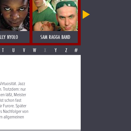
LLY NYOLO
SAM RAGGA BAND
SAMO SALAMON
T
U
V
W
X
Y
Z
#
irtuosität. Jazz
n. Trotzdem: nur
en läßt, Meister
st schon fast
r Furore. Später
als Nachfolger von
 im allgemeinen