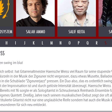
DSYSTEM
SALAH AMMO
SALIF KEITA
SA
H
I
J
K
L
M
N
O
P
Q
R
S
ISS
en swing im blut
ich selbst hat Gitarrenaltmeister Haensche Weiss viel Raum für seine stupende V
urzeln in der Musik der Zigeuner nicht vergessen, dazu etwas Musette, Ballade
h in die Schublade "Zigeunerjazz" pressen. Ein Duo also, das es ordentlich swing
t der Improvisation ist und durch gelöste Intensität überzeugt. Haensche Weiss i
Bereits mit 16 sorgte er als Sologitarrist in Schnuckenack Reinhards Ensemble fü
 eigenes Quintett. Dreißig Jahre nach seinem musikalischen Debut zeigt der oft 
itulierte Gitarrist nicht nur eine unglaubliche Reife sondern hat auch die Musik
esonderen für sich neu entdeckt.