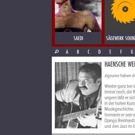
SAEDI
SÄGEWERK SOUN
A
B
C
D
E
F
G
HAENSCHE WE
zigeuner haben d
Wieder ganz bei s
immer noch, die W
ungern läßt er sic
in der hohen Kuns
Musikgeschichte. 
formierte er sein
Django Reinhardt t
und den Jazz im b