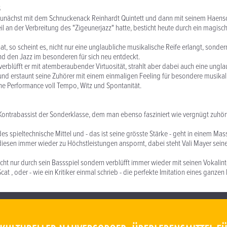
S
r zunächst mit dem Schnuckenack Reinhardt Quintett und dann mit seinem Haens
il an der Verbreitung des "Zigeunerjazz" hatte, besticht heute durch ein magisch
t, so scheint es, nicht nur eine unglaubliche musikalische Reife erlangt, sonde
d den Jazz im besonderen für sich neu entdeckt.
erblüfft er mit atemberaubender Virtuosität, strahlt aber dabei auch eine ungl
und erstaunt seine Zuhörer mit einem einmaligen Feeling für besondere musik
eine Performance voll Tempo, Witz und Spontanität.
n Kontrabassist der Sonderklasse, dem man ebenso fasziniert wie vergnügt zuhö
des spieltechnische Mittel und - das ist seine grösste Stärke - geht in einem Mas
 diesen immer wieder zu Höchstleistungen anspornt, dabei steht Vali Mayer sein
icht nur durch sein Bassspiel sondern verblüfft immer wieder mit seinen Vokalint
at , oder - wie ein Kritiker einmal schrieb - die perfekte Imitation eines ganze