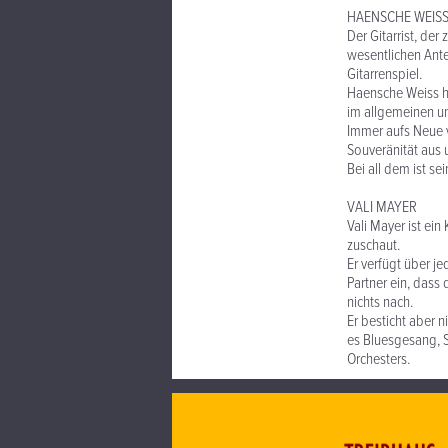
HAENSCHE WEIS
Der Gitarrist, de
wesentlichen Ante
Gitarrenspiel.
Haensche Weiss ha
im allgemeinen un
Immer aufs Neue v
Souveränität aus 
Bei all dem ist s
VALI MAYER
Vali Mayer ist ei
zuschaut.
Er verfügt über je
Partner ein, dass
nichts nach.
Er besticht aber n
es Bluesgesang, Sc
Orchesters.