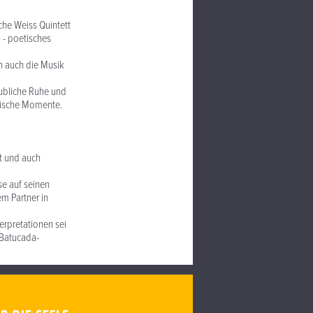
che Weiss Quintett
 - poetisches
rn auch die Musik
aubliche Ruhe und
alische Momente.
rt und auch
se auf seinen
em Partner in
erpretationen sei
n Batucada-