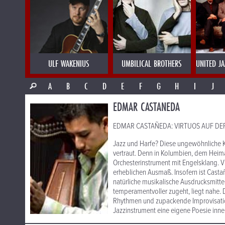
ULF WAKENIUS
UMBILICAL BROTHERS
UNITED J
A
B
C
D
E
F
G
H
I
J
EDMAR CASTANEDA
EDMAR CASTAÑEDA: VIRTUOS AUF DER
Jazz und Harfe? Diese ungewöhnliche 
vertraut. Denn in Kolumbien, dem Heima
Orchesterinstrument mit Engelsklang. V
erheblichen Ausmaß. Insofern ist Cast
natürliche musikalische Ausdrucksmitte
temperamentvoller zugeht, liegt nahe.
Rhythmen und zupackende Improvisatio
Jazzinstrument eine eigene Poesie inne, 