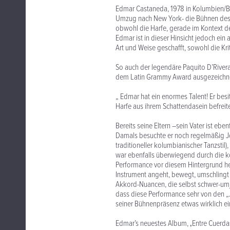
Edmar Castaneda, 1978 in Kolumbien/Bo
Umzug nach New York- die Bühnen des Bi
obwohl die Harfe, gerade im Kontext de
Edmar ist in dieser Hinsicht jedoch ei
Art und Weise geschafft, sowohl die Kri
So auch der legendäre Paquito D’River
dem Latin Grammy Award ausgezeichn
„ Edmar hat ein enormes Talent! Er besi
Harfe aus ihrem Schattendasein befreit
Bereits seine Eltern –sein Vater ist ebe
Damals besuchte er noch regelmäßig J
traditioneller kolumbianischer Tanzsti
war ebenfalls überwiegend durch die k
Performance vor diesem Hintergrund heut
Instrument angeht, bewegt, umschlingt
Akkord-Nuancen, die selbst schwer-umj
dass diese Performance sehr von den „J
seiner Bühnenpräsenz etwas wirklich ein
Edmar’s neuestes Album, ‚Entre Cuerdas