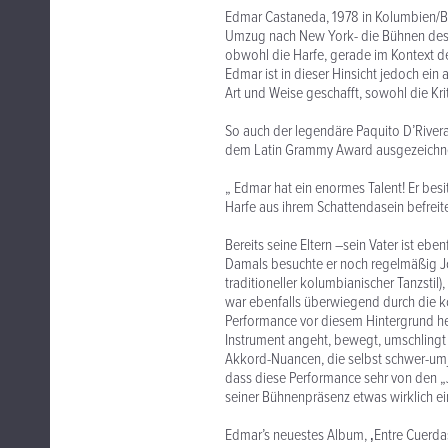
Edmar Castaneda, 1978 in Kolumbien/Bo
Umzug nach New York- die Bühnen des Bi
obwohl die Harfe, gerade im Kontext de
Edmar ist in dieser Hinsicht jedoch ei
Art und Weise geschafft, sowohl die Kri
So auch der legendäre Paquito D’River
dem Latin Grammy Award ausgezeichn
„ Edmar hat ein enormes Talent! Er besi
Harfe aus ihrem Schattendasein befreit
Bereits seine Eltern –sein Vater ist ebe
Damals besuchte er noch regelmäßig J
traditioneller kolumbianischer Tanzsti
war ebenfalls überwiegend durch die k
Performance vor diesem Hintergrund heut
Instrument angeht, bewegt, umschlingt
Akkord-Nuancen, die selbst schwer-umj
dass diese Performance sehr von den „J
seiner Bühnenpräsenz etwas wirklich ein
Edmar’s neuestes Album, ‚Entre Cuerdas