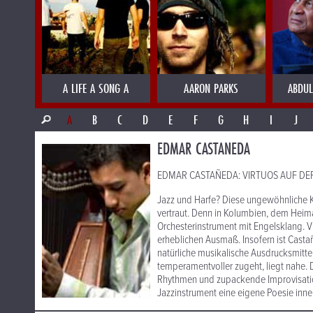
A LIFE A SONG A
AARON PARKS
ABDUL
A
B
C
D
E
F
G
H
I
J
EDMAR CASTANEDA
EDMAR CASTAÑEDA: VIRTUOS AUF DER
Jazz und Harfe? Diese ungewöhnliche 
vertraut. Denn in Kolumbien, dem Heima
Orchesterinstrument mit Engelsklang. V
erheblichen Ausmaß. Insofern ist Cast
natürliche musikalische Ausdrucksmitte
temperamentvoller zugeht, liegt nahe.
Rhythmen und zupackende Improvisatio
Jazzinstrument eine eigene Poesie inne, 