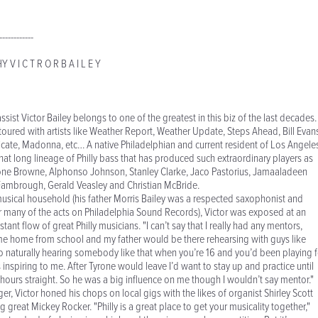
------------
V I C T R O R B A I L E Y
sist Victor Bailey belongs to one of the greatest in this biz of the last decades.
oured with artists like Weather Report, Weather Update, Steps Ahead, Bill Evan
cate, Madonna, etc… A native Philadelphian and current resident of Los Angele
n that long lineage of Philly bass that has produced such extraordinary players as
rone Browne, Alphonso Johnson, Stanley Clarke, Jaco Pastorius, Jamaaladeen
Fambrough, Gerald Veasley and Christian McBride.
usical household (his father Morris Bailey was a respected saxophonist and
or many of the acts on Philadelphia Sound Records), Victor was exposed at an
stant flow of great Philly musicians. "I can’t say that I really had any mentors,
ome home from school and my father would be there rehearsing with guys like
 naturally hearing somebody like that when you’re 16 and you’d been playing f
as inspiring to me. After Tyrone would leave I’d want to stay up and practice until
x hours straight. So he was a big influence on me though I wouldn’t say mentor."
ager, Victor honed his chops on local gigs with the likes of organist Shirley Scott
great Mickey Rocker. "Philly is a great place to get your musicality together,"