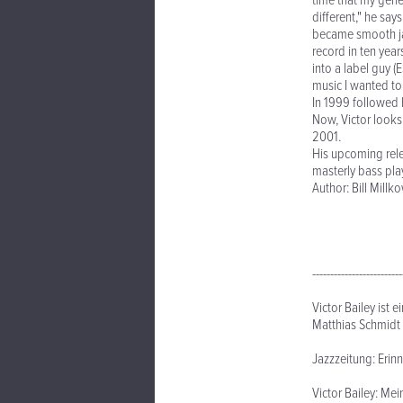
time that my gen
different," he sa
became smooth jaz
record in ten year
into a label guy 
music I wanted to
In 1999 followed
Now, Victor looks
2001.
His upcoming relea
masterly bass pla
Author: Bill Millk
-------------------------
Victor Bailey ist 
Matthias Schmidt 
Jazzzeitung: Erinn
Victor Bailey: Me