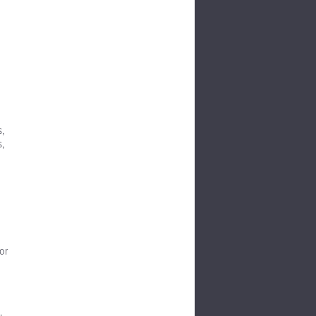
s,
s,
or