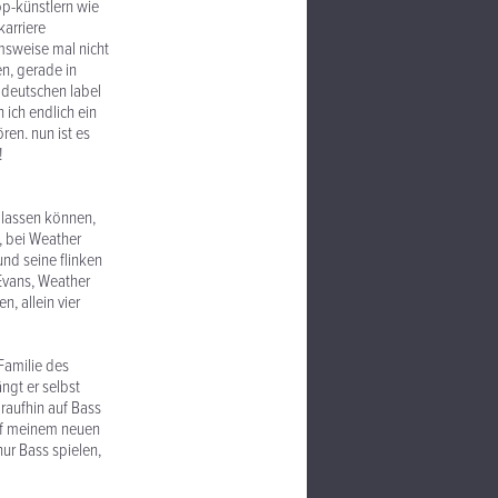
op-künstlern wie
karriere
msweise mal nicht
en, gerade in
 deutschen label
 ich endlich ein
ren. nun ist es
!
 lassen können,
, bei Weather
nd seine flinken
 Evans, Weather
, allein vier
 Familie des
ngt er selbst
raufhin auf Bass
 Auf meinem neuen
nur Bass spielen,