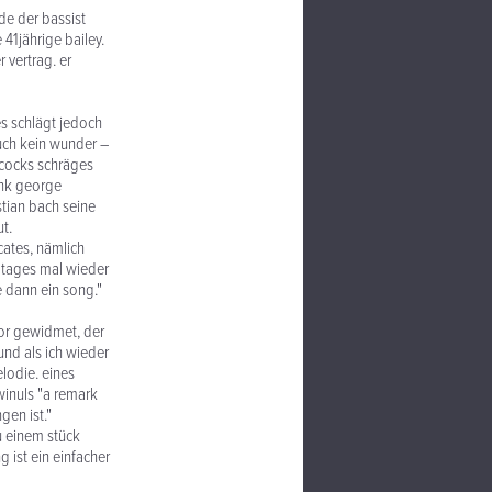
rde der bassist
e 41jährige bailey.
 vertrag. er
es schlägt jedoch
auch kein wunder –
ncocks schräges
unk george
tian bach seine
ut.
cates, nämlich
s tages mal wieder
e dann ein song."
tor gewidmet, der
und als ich wieder
elodie. eines
winuls "a remark
gen ist."
u einem stück
 ist ein einfacher