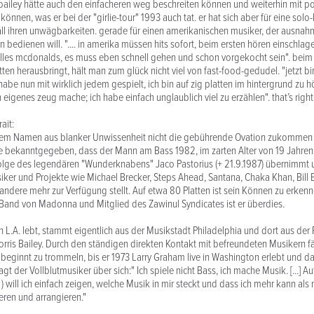
bailey hätte auch den einfacheren weg beschreiten können und weiterhin mit p
nnen, was er bei der "girlie-tour" 1993 auch tat. er hat sich aber für eine solo-
all ihren unwägbarkeiten. gerade für einen amerikanischen musiker, der ausnah
 bedienen will. ".... in amerika müssen hits sofort, beim ersten hören einschlag
alles mcdonalds, es muss eben schnell gehen und schon vorgekocht sein". beim
tten herausbringt, hält man zum glück nicht viel von fast-food-gedudel. "jetzt bin
 habe nun mit wirklich jedem gespielt, ich bin auf zig platten im hintergrund zu hö
n eigenes zeug mache; ich habe einfach unglaublich viel zu erzählen". that’s right
ait:
iesem Namen aus blanker Unwissenheit nicht die gebührende Ovation zukommen
lle bekanntgegeben, dass der Mann am Bass 1982, im zarten Alter von 19 Jahren
lge des legendären "Wunderknabens" Jaco Pastorius (+ 21.9.1987) übernimmt u
siker und Projekte wie Michael Brecker, Steps Ahead, Santana, Chaka Khan, Bill
ndere mehr zur Verfügung stellt. Auf etwa 80 Platten ist sein Können zu erkennen
er Band von Madonna und Mitglied des Zawinul Syndicates ist er überdies.
in L.A. lebt, stammt eigentlich aus der Musikstadt Philadelphia und dort aus der
ris Bailey. Durch den ständigen direkten Kontakt mit befreundeten Musikern fä
 beginnt zu trommeln, bis er 1973 Larry Graham live in Washington erlebt und da
gt der Vollblutmusiker über sich:" Ich spiele nicht Bass, ich mache Musik. [...]
 will ich einfach zeigen, welche Musik in mir steckt und dass ich mehr kann als 
ren und arrangieren."