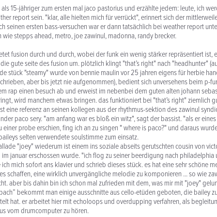
e als 15-jähriger zum ersten mal jaco pastorius und erzählte jedem: leute, ich we
er report sein. "klar, alle hielten mich für verrückt", erinnert sich der mittlerweil
ch seinen ersten bass-versuchen war er dann tatsächlich bei weather report unter
n wie stepps ahead, metro, joe zawinul, madonna, randy brecker.
etet fusion durch und durch, wobei der funk ein wenig stärker repräsentiert ist, 
ie gute seite des fusion um. plötzlich klingt "that’s right" nach "headhunter" (
de stück "steamy" wurde von bennie maulin vor 25 jahren eigens für herbie ha
schrieben, aber bis jetzt nie aufgenommen), bedient sich unversehens beim p-f
 dem rap einen besuch ab und erweist im nebenbei dem guten alten johann sebas
ringt, wird manchem etwas bringen. das funktioniert bei "that’s right" ziemlich g
ist eine referenz an seinen kollegen aus der rhythmus-sektion des zawinul syndi
r paco sery. "am anfang war es bloß ein witz", sagt der bassist. "als er eine
zu einer probe erschien, fing ich an zu singen " where is paco?" und daraus wurd
baileys selten verwendete soulstimme zum einsatz.
allade "joey" wiederum ist einem ins soziale abseits gerutschten cousin von vic
l im januar erschossen wurde. "ich flog zu seiner beerdigung nach philadelphia 
ich mich sofort ans klavier und schrieb dieses stück. es hat eine sehr schöne m
es schaffen, eine wirklich unvergängliche melodie zu komponieren ... so wie za
ht. aber bis dahin bin ich schon mal zufrieden mit dem, was mir mit "joey" gelun
 bach” bekommt man einige ausschnitte aus cello-etüden geboten, die bailey z
t hat. er arbeitet hier mit echoloops und overdupping verfahren, als begleitung
us vom drumcomputer zu hören.