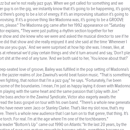
azz but we’re not really jazz guys. When we get called for something and we
r guy is on the gig, we instantly know that it’s going to be happening, it’s goin
 there’s going to be a lot of energy. If it’s an improvising situation it’s going to
provising. If it’s a groove thing like Madonna was, it’s going to be a GROOVE
etters, please." The Madonna gig came after her 1992 appearance on "Saturday
ctor explains, "They were just putting a rhythm section together for her
e show and she knew who we were and asked the musical director to see if he
e did that show and she really enjoyed it and she said at the time ´Whenever I
nna use you guys.´ And we were surprised at how hip she was. I mean, like, at
 at rehearsal we’d play certain things and she’d turn around and say, ´Don’t pla
t shit at the end of any tune. 'And we both said to her, ´You know about that?´
"
eep-seated love of groove, Bailey was fulfilled in the pop setting of Madonna’s
n the jazzier realms of Joe Zawinul's world beat fusion music. "That is somethin
en fighting, that notion that I’m a jazz guy," he says. "Fortunately, I’ve been
 some of the boundaries. I mean, I’m just as happy laying it down with Madonna
’m playing with the same heart and the same passion that I play with Joe."
the bass anchor in the Zawinul Syndicate, Victor also eagerly awaits the
read the bass gospel on tour with his own band. "There’s a whole new generat
ho have never seen Jaco or Stanley Clarke. That’s like my slot now, that’s my
re. There’s a whole new audience that I can turn on to that genre, that thing. It’s
the torch. For real. I’m at the age where I’m one of the torchbearers."
 a leader "Bottom’s Up” came out 1990 on Atlantic "In the last 20 years, by the