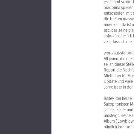
es stimmt schon: 
madonna spielen kö
entschieden, mit 
die breiten massen
amerika – da ist 
esc, das seine pla
solo-künstler. ich
zeit, dass ich mei
wort-laut-starportr
All jenen, die d
sei an dieser Ste
Report die Nachfo
Mietfinger für Mu
Update und viele a
Jahre ist er in d
Bailey, der heute 
Saxophonisten Mor
schnell Feuer und
umsteigt. Heute sa
Album ( Lowblow )
nämlich komponie