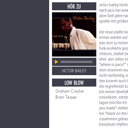
victor bailey hört
HÖR ZU
nach jaco bei weath
aber fünf jahre na
spielte mit größe
die neue platte bi
immer wieder auf d
das dort zu hören
funk-kollektiv ge
clintons, stattet
ehre. wer vieles b
"where is paco?” 
dem drummer-wunde
VICTOR BAILEY
nicht rechtzeitig 
hier kommt auch 
LOW BLOW
die ergreifende b
Graham Cracker
bei einem überfal
Brain Teaser
zurückkam, setzte 
tages möchte ich 
you made" vielleic
bei "black on the
zusammen gebastel
bassdrum-rhythm