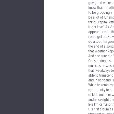
guys, and we’re j
know that the othe
to be grooving and
be a lot of fun im
thing...capital l
Night Live." As Vi
appearance on th
could get us. So w
do a tour, I’m go
the end of a songs
that Weather Repor
And she sure did.
Considering his d
music as he was i
that I’ve always be
able to transcend
and in her band I
While he remains 
opportunity to sp
of kids out here w
audience right the
like I’m carrying 
His first album as