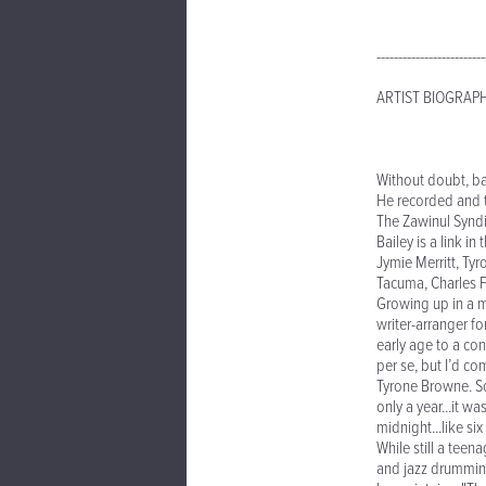
-------------------------
ARTIST BIOGRAPHY 
Without doubt, bas
He recorded and t
The Zawinul Syndi
Bailey is a link i
Jymie Merritt, Ty
Tacuma, Charles 
Growing up in a m
writer-arranger f
early age to a con
per se, but I’d c
Tyrone Browne. So
only a year...it w
midnight...like si
While still a teen
and jazz drumming 