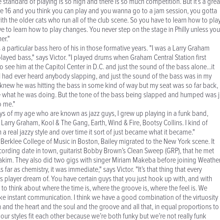
 standard of playing is so high and there is so much competition. But it’s a grea
’re 16 and you think you can play and you wanna go to a jam session, you gotta
th the older cats who run all of the club scene. So you have to learn how to pla
e to learn how to play changes. You never step on the stage in Philly unless you
er."
a particular bass hero of his in those formative years. "I was a Larry Graham
played bass," says Victor. "I played drums when Graham Central Station first
o see him at the Capitol Center in D.C. and just the sound of the bass alone...it
e I had ever heard anybody slapping, and just the sound of the bass was in my
 knew he was hitting the bass in some kind of way but my seat was so far back, 
ee what he was doing. But the tone of the bass being slapped and humped was j
 me."
ys of my age who are known as jazz guys, I grew up playing in a funk band,
Larry Graham, Kool & The Gang, Earth, Wind & Fire, Bootsy Collins. I kind of
n a real jazzy style and over time it sort of just became what it became."
he Berklee College of Music in Boston, Bailey migrated to the New York scene. It
recording date in town, guitarist Bobby Brown’s Clean Sweep (GRP), that he met
im. They also did two gigs with singer Miriam Makeba before joining Weathe
 far as chemistry, it was immediate," says Victor. "It’s that thing that every
player dream of. You have certain guys that you just hook up with, and with
to think about where the time is, where the groove is, where the feel is. We
 like instant communication. I think we have a good combination of the virtuosity
 and the heart and the soul and the groove and all that, in equal proportions to
k our styles fit each other because we’re both funky but we’re not really funk