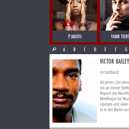
Y'AKOTO
YANN TIER
A
B
C
D
E
F
G
VICTOR BAILE
mr.birdland:
All jenen, die d
sei an dieser Ste
Report die Nachfo
Mietfinger für Mu
Update und viele a
er in der Band vo