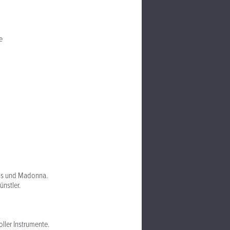
e
vans und Madonna.
nstler.
ller Instrumente.