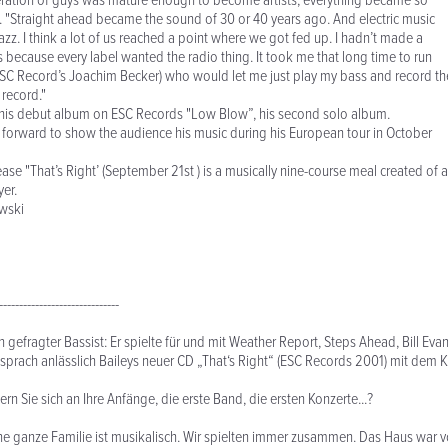
eration of guys was mature enough to become artists, everything became so
ys. "Straight ahead became the sound of 30 or 40 years ago. And electric music
z. I think a lot of us reached a point where we got fed up. I hadn’t made a
s because every label wanted the radio thing. It took me that long time to run
(ESC Record’s Joachim Becker) who would let me just play my bass and record th
 record."
 his debut album on ESC Records "Low Blow”, his second solo album.
 forward to show the audience his music during his European tour in October
se "That’s Right’ (September 21st ) is a musically nine-course meal created of a
yer.
owski
------------------------------
ein gefragter Bassist: Er spielte für und mit Weather Report, Steps Ahead, Bill E
sprach anlässlich Baileys neuer CD „That‘s Right“ (ESC Records 2001) mit dem Kü
ern Sie sich an Ihre Anfänge, die erste Band, die ersten Konzerte...?
ine ganze Familie ist musikalisch. Wir spielten immer zusammen. Das Haus war vo