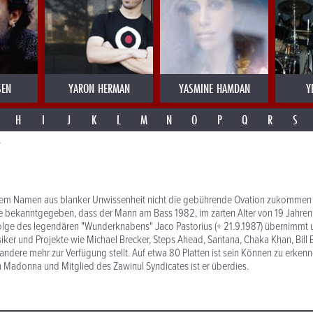
SEN
YARON HERMAN
YASMINE HAMDAN
Y
H
I
J
K
L
M
N
O
P
Q
R
S
Y
iesem Namen aus blanker Unwissenheit nicht die gebührende Ovation zukommen
lle bekanntgegeben, dass der Mann am Bass 1982, im zarten Alter von 19 Jahren
lge des legendären "Wunderknabens" Jaco Pastorius (+ 21.9.1987) übernimmt u
siker und Projekte wie Michael Brecker, Steps Ahead, Santana, Chaka Khan, Bill
ndere mehr zur Verfügung stellt. Auf etwa 80 Platten ist sein Können zu erkenne
n Madonna und Mitglied des Zawinul Syndicates ist er überdies.