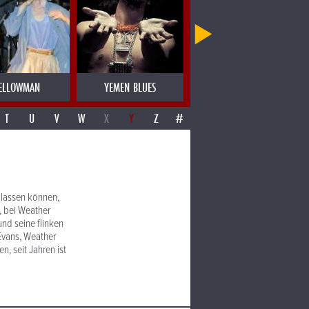
ELLOWMAN
YEMEN BLUES
YERBA BUENA
T
U
V
W
X
Y
Z
#
 lassen können,
, bei Weather
nd seine flinken
 Evans, Weather
n, seit Jahren ist