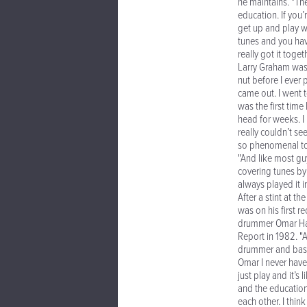
he maintains. "The
education. If you
get up and play wi
tunes and you hav
really got it togeth
Larry Graham was 
nut before I ever 
came out. I went t
was the first tim
head for weeks. I
really couldn’t s
so phenomenal to
"And like most gu
covering tunes by 
always played it i
After a stint at t
was on his first 
drummer Omar Hak
Report in 1982. "As
drummer and bass 
Omar I never have 
just play and it’s
and the education
each other. I thin