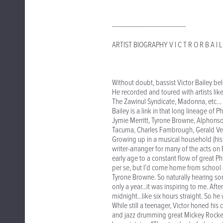
-------------------------------------
ARTIST BIOGRAPHY V I C T R O R B A I L
Without doubt, bassist Victor Bailey bel
He recorded and toured with artists li
The Zawinul Syndicate, Madonna, etc… A
Bailey is a link in that long lineage of 
Jymie Merritt, Tyrone Browne, Alphonso
Tacuma, Charles Fambrough, Gerald Vea
Growing up in a musical household (his
writer-arranger for many of the acts o
early age to a constant flow of great Phi
per se, but I’d come home from school 
Tyrone Browne. So naturally hearing so
only a year...it was inspiring to me. Aft
midnight...like six hours straight. So h
While still a teenager, Victor honed his 
and jazz drumming great Mickey Rocker. "