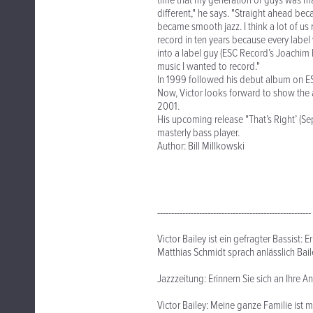
time that my generation of guys was m
different," he says. "Straight ahead be
became smooth jazz. I think a lot of us
record in ten years because every label 
into a label guy (ESC Record’s Joachim
music I wanted to record."
In 1999 followed his debut album on E
Now, Victor looks forward to show the 
2001.
His upcoming release "That’s Right’ (Se
masterly bass player.
Author: Bill Millkowski
-------------------------------------------------------
Victor Bailey ist ein gefragter Bassist:
Matthias Schmidt sprach anlässlich Bai
Jazzzeitung: Erinnern Sie sich an Ihre A
Victor Bailey: Meine ganze Familie ist 