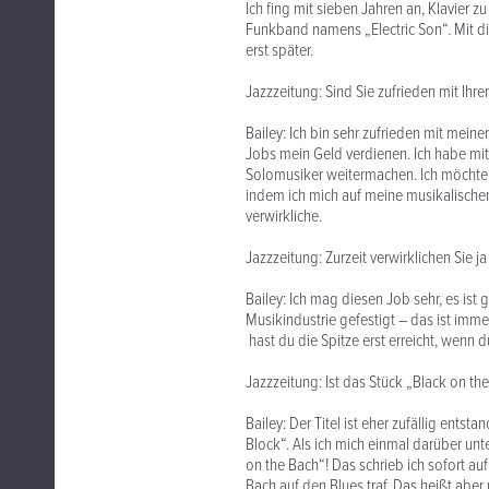
Ich fing mit sieben Jahren an, Klavier z
Funkband namens „Electric Son“. Mit die
erst später.
Jazzzeitung: Sind Sie zufrieden mit Ihr
Bailey: Ich bin sehr zufrieden mit mei
Jobs mein Geld verdienen. Ich habe mit 
Solomusiker weitermachen. Ich möchte
indem ich mich auf meine musikalischen
verwirkliche.
Jazzzeitung: Zurzeit verwirklichen Sie 
Bailey: Ich mag diesen Job sehr, es ist
Musikindustrie gefestigt – das ist imm
hast du die Spitze erst erreicht, wenn 
Jazzzeitung: Ist das Stück „Black on t
Bailey: Der Titel ist eher zufällig ent
Block“. Als ich mich einmal darüber unt
on the Bach“! Das schrieb ich sofort a
Bach auf den Blues traf. Das heißt aber 