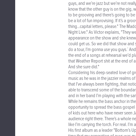
guys, and we’re jazz but we’re not real
know that the other guy is on the gig, w
to be grooving and there’s going to be a 
be a lot of fun improvising. If it’s a g
thing...capital letters, please." The 
Night Live." As Victor explains, "They w
appearance on the show and she knew w
could get us. So we did that show and s
do a tour, I’m gonna use you guys.´ And
the end of a songs at rehearsal we’d pl
that Weather Report shit at the end of 
And she sure did."
Considering his deep-seated love of gro
music as he was in the jazzier realms o
that I’ve always been fighting, that notio
able to transcend some of the boundari
and in her band I’m playing with the sa
While he remains the bass anchor in the
opportunity to spread the bass gospel 
of kids out here who have never seen Jac
audience right there. There’s a whole new
like I’m carrying the torch. For real. I’
His first album as a leader "Bottom’s Up