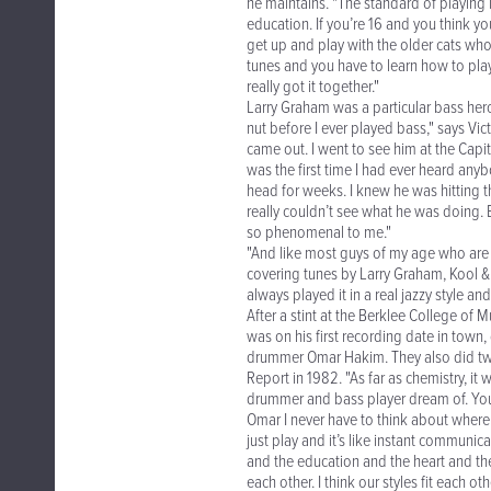
he maintains. "The standard of playing i
education. If you’re 16 and you think y
get up and play with the older cats who 
tunes and you have to learn how to play
really got it together."
Larry Graham was a particular bass hero
nut before I ever played bass," says Vic
came out. I went to see him at the Capito
was the first time I had ever heard any
head for weeks. I knew he was hitting t
really couldn’t see what he was doing.
so phenomenal to me."
"And like most guys of my age who are 
covering tunes by Larry Graham, Kool & T
always played it in a real jazzy style an
After a stint at the Berklee College of 
was on his first recording date in town
drummer Omar Hakim. They also did tw
Report in 1982. "As far as chemistry, it w
drummer and bass player dream of. You 
Omar I never have to think about where t
just play and it’s like instant communic
and the education and the heart and the
each other. I think our styles fit each o