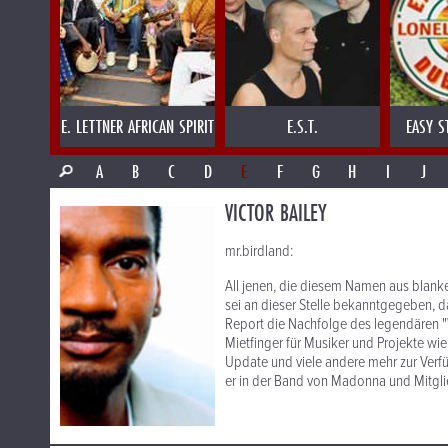
E. LETTNER AFRICAN SPIRIT
E.S.T.
EASY S
A
B
C
D
E
F
G
H
I
J
VICTOR BAILEY
mr.birdland:
All jenen, die diesem Namen aus blan
sei an dieser Stelle bekanntgegeben, d
Report die Nachfolge des legendären "
Mietfinger für Musiker und Projekte wi
Update und viele andere mehr zur Verfüg
er in der Band von Madonna und Mitglie