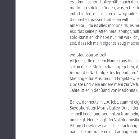
es stimmt schon: bailey hätte auch den
madonna spielen können, was er bei der "
entschieden, mit all ihren unwägbarkei
die breiten massen bedienen will. ".... 
amerika – da ist alles mcdonalds, es 
esc, das seine platten herausbringt, häl
solo-künstler. ich habe nun mit wirklich 
zeit, dass ich mein eigenes zeug mache; 
wort-laut-starportrait:
All jenen, die diesem Namen aus blan
sei an dieser Stelle bekanntgegeben, d
Report die Nachfolge des legendären "
Mietfinger für Musiker und Projekte wi
Update und viele andere mehr zur Verfüg
Jahre ist er in der Band von Madonna un
Bailey, der heute in L.A. lebt, stammt e
Saxophonisten Morris Bailey. Durch den
schnell Feuer und beginnt zu trommeln, 
umsteigt. Heute sagt der Vollblutmusiker
Album ( Lowblow ) will ich einfach zeig
nämlich komponieren und arrangieren.