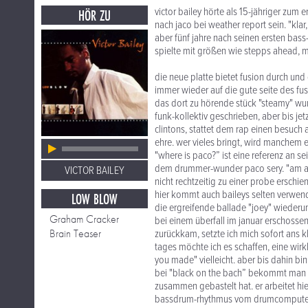
victor bailey hörte als 15-jähriger zum 
HÖR ZU
nach jaco bei weather report sein. "klar, 
aber fünf jahre nach seinen ersten bass
spielte mit größen wie stepps ahead, m
die neue platte bietet fusion durch und 
immer wieder auf die gute seite des fus
das dort zu hörende stück "steamy" wu
funk-kollektiv geschrieben, aber bis j
clintons, stattet dem rap einen besuch
ehre. wer vieles bringt, wird manchem et
"where is paco?” ist eine referenz an s
dem drummer-wunder paco sery. "am anfa
VICTOR BAILEY
nicht rechtzeitig zu einer probe erschi
hier kommt auch baileys selten verwen
LOW BLOW
die ergreifende ballade "joey" wiederum
Graham Cracker
bei einem überfall im januar erschossen
Brain Teaser
zurückkam, setzte ich mich sofort ans k
tages möchte ich es schaffen, eine wir
you made" vielleicht. aber bis dahin bin
bei "black on the bach” bekommt man ei
zusammen gebastelt hat. er arbeitet hie
bassdrum-rhythmus vom drumcomputer