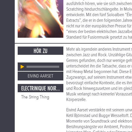
ausführlich hören, wie sie sich zwische
Scratching hindurch­schlän­gelte. In Molvæ
entwickeln. Mit den fünf Soloalben “Éle
Extracts”, die er in den folgenden Jahr
nicht nur in der europäischen Presse fü
“eines der besten elek­trischen Jazzalbe
Standard für Fusion­musik gesetzt zu h
Mehr als irgendein anderes Instrument st
HÖR ZU
zwischen Jazz und Rock. Unzählige Gitar
Genres gefunden, doch nur wenige gehe
unter­scheidet ihn die Tatsache, dass 
mit Heavy Metal begonnen hat. Diese Erf
EIVIND AARSET
Zugzwangs, auf seinem Instrument etw
bevorzugt einfache Kontexte, die es ih
ELECTRINIQUE NOIR / LIGHT EXTRACTS
und Rock hinwegzusetzen und im gleiche
Musik verlangt nach kein­erlei Voraus­se
The String Thing
Körperzelle.
Eivind Aarset verstärkte mit seinem un
Ketil Björnstad und Bugge Wesseltoft. 
Momente von Sound­track und elek­tro­
Berührungsängste vor Ambient, Postro