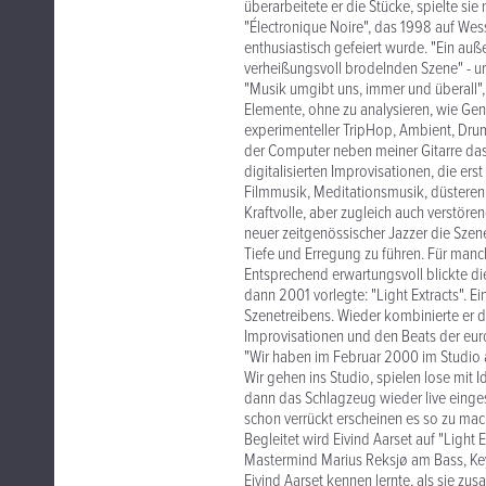
überarbeitete er die Stücke, spielte si
"Électronique Noire", das 1998 auf Wes
enthusiastisch gefeiert wurde. "Ein auß
verheißungsvoll brodelnden Szene" - urt
"Musik umgibt uns, immer und überall",
Elemente, ohne zu analysieren, wie Gen
experimenteller TripHop, Ambient, Drum
der Computer neben meiner Gitarre das 
digitalisierten Improvisationen, die e
Filmmusik, Meditationsmusik, düstere
Kraftvolle, aber zugleich auch verstöre
neuer zeitgenössischer Jazzer die Szene 
Tiefe und Erregung zu führen. Für man
Entsprechend erwartungsvoll blickte di
dann 2001 vorlegte: "Light Extracts". 
Szenetreibens. Wieder kombinierte er 
Improvisationen und den Beats der eur
"Wir haben im Februar 2000 im Studio 
Wir gehen ins Studio, spielen lose mit 
dann das Schlagzeug wieder live einges
schon verrückt erscheinen es so zu mache
Begleitet wird Eivind Aarset auf "Light
Mastermind Marius Reksjø am Bass, Key
Eivind Aarset kennen lernte, als sie zu