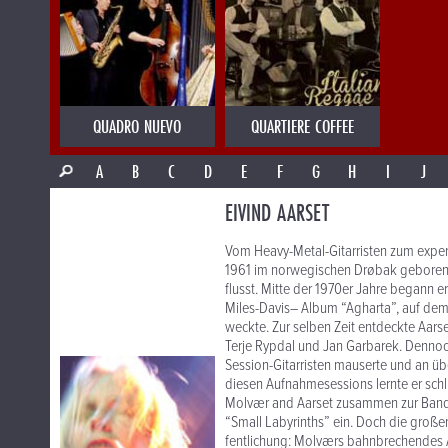
QUADRO NUEVO
QUARTIERE COFFEE
A
B
C
D
E
F
G
H
I
J
EIVIND AARSET
Vom Heavy-Metal-Gitarristen zum exper­i­
1961 im norwegischen Drøbak geborene 
flusst. Mitte der 1970er Jahre begann er 
Miles-Davis– Album “Agharta”, auf dem P
weckte. Zur selben Zeit entdeckte Aars
Terje Rypdal und Jan Garbarek. Dennoch 
Session-Gitarristen mauserte und an übe
diesen Aufnahme­ses­sions lernte er sc
Molvær and Aarset zusammen zur Band de
“Small Labyrinths” ein. Doch die große
fentlichung: Molværs bahn­brechendes 