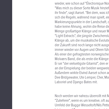
wieder, wie schon auf "Électronique Noi
"Was mich zu dieser Sorte Musik hinzieh
ihr finde", sagt Aarset. "Bei dem, was i
sich die Regeln, während man spielt, ei
Markierungspunkte in der Landschaft, du
habe keine Ahnung, wohin die Reise die
Menge großartiger Klänge und neuer Mus
"Light Extracts", die jüngste Zwischenst
Klänge ab, um die musikalische Evolut
der Zukunft sind noch lange nicht ausge
immer wieder vor Augen und Ohren füh
Als einer der gefragtesten norwegischen 
Molværs Band, die als erste die Kläng
Er sei "der vielseitigste Gitarrist", d
an der Einspielung der beiden wegweis
Außerdem wirkte Eivind Aarset schon a
Dee Bridgewater, Ute Lemper, Cher, Mari
Laboriel und Django Bates mit.
Noch werden wir nahezu überrollt mit M
"Zulieferer", wenn es um kreative, oft
Umfeld der Bugge Wesseltoft/Nils Pette