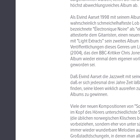
höchst abwechlungsreiches Album ab.
Als Eivind Aarset 1998 mit seinem Album
wahrscheinlich schmeichelhafteste Lob
bezeichnete "Électronique Noire" als "e
attestierte dem Gitarristen, einen neue
mit "Light Extracts" sein zweites Album
Veröffentlichungen dieses Genres um Li
(2004), das den BBC-Kritiker Chris Jo
Album wieder einmal dem eigenen vorla
geworden sei.
Daß Eivind Aarset die Jazzwelt mit sein
daß er sich jedesmal drei Jahre Zeit läßt
finden, seine Ideen wirklich ausreifen 
Albums zu gewinnen.
Viele der neuen Kompositionen von "So
im Kopf des Hörers unterschiedlichste
(die üblichen norwegischen Klischees 
vorbeiziehen, sondern eher von unter s
immer wieder wunderbare Melodien aufs
Großstadtdschungeln, in denen man all