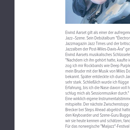
Eivind Aarset gilt als einer der aufreg
Jazz--Szene. Sein Debütalbum "Électro
Jazzmagazin Jazz Times und der britisc
Jazzalben der Post-Miles-Davis-Ära" gef
Eivind Aarsets musikalisches Schlüsseler
"Nachdem ich ihn gehört hatte, kaufte ich
zog ich mir Rockbands wie Deep Purple
mein Bruder mit der Musik von Miles D
bekannt. Später entdeckte ich durch Ja
sehr stark. Schließlich wurde ich flügg
Erfahrung, bis ich die Nase davon voll
schlug mich als Sessionmusiker durch."
Eine wirklich eigene Instrumentalstimme
mitspielte. Der nächste Zwischenstopp
Brecker bei Steps Ahead abgelöst hatt
den Keyboarder und Szene-Guru Bugge W
wir sie heute kennen und schätzen, fan
Für das norwegische "Maijazz"-Festiva