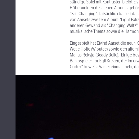
ständige Spiel mit Kontrasten bleibt E
Höhepunkten des neuen Albums gehört z
"Still Changing". Tatsächlich basiert 
von Aarsets zweitem Album "Light Extrac
anderen Gewand als "Changing Waltz" präs
musikalische Thema sowie die Harmonie
Eingespielt hat Eivind Aarset die neun
Wetle Holte (Wibutee) sowie den altern
Marius Reksjø (Beady Belle). Einige be
Banjospieler Tor Egil Kreken, der im er
Codex" beweist Aarset einmal mehr, daß