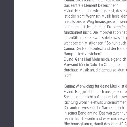
Carina: Die Freiheit in der Musik, die M
das zentrale Element bezeichnen?
Eivind: Nein – das wichtigste ist, das e
ist oder nicht. Wenn ich Musik höre, den
uns als bester Weg herausgestellt, wen
ist freigestellt. Ich hätte ein Problem 
funktioniert nicht. Die Improvisation hat
ich zufällig heute etwas spiele, was ic
war aber ein Mistkonzert!" So nun auch 
Carina: Der Bandkontext und der Bandso
Rampenlicht zu stehen?
Eivind: Ganz klar! Mehr noch, eigentlich 
Vorwand für ein Solo: Im Off auf der La
durchaus Musik an, die genau so läuft
nicht.
Carina: Wie wichtig für deine Musik is
Eivind: Bugge ist für mich aus ganz offe
Sachen denn nicht auf seinem Label verö
Richtung wohl nie etwas unternommen, fü
Die andere wesentliche Sache, die ich i
in seiner Band anfing. Das war zwar nur 
nahm mich beiseite und wies mich etwa f
Rhythmusgitarren, damit das klar ist!" 