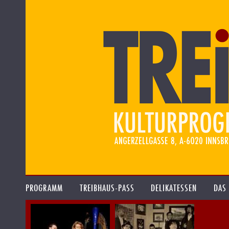
PROGRAMM
TREIBHAUS-PASS
DELIKATESSEN
DAS