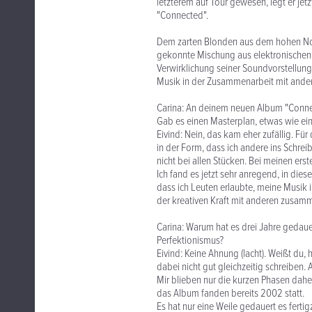
letzterem auf Tour gewesen, legt er jet
"Connected".
Dem zarten Blonden aus dem hohen Nor
gekonnte Mischung aus elektronischen 
Verwirklichung seiner Soundvorstellung
Musik in der Zusammenarbeit mit ande
Carina: An deinem neuen Album "Connect
Gab es einen Masterplan, etwas wie e
Eivind: Nein, das kam eher zufällig. Fü
in der Form, dass ich andere ins Schre
nicht bei allen Stücken. Bei meinen ers
Ich fand es jetzt sehr anregend, in dies
dass ich Leuten erlaubte, meine Musik i
der kreativen Kraft mit anderen zusa
Carina: Warum hat es drei Jahre gedau
Perfektionismus?
Eivind: Keine Ahnung (lacht). Weißt du, 
dabei nicht gut gleichzeitig schreiben. 
Mir blieben nur die kurzen Phasen dahe
das Album fanden bereits 2002 statt.
Es hat nur eine Weile gedauert es ferti