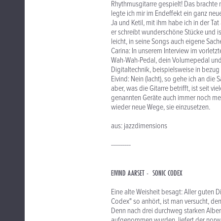
Rhythmusgitarre gespielt! Das brachte
legte ich mir im Endeffekt ein ganz neu
Ja und Ketil, mit ihm habe ich in der T
er schreibt wunderschöne Stücke und is
leicht, in seine Songs auch eigene Sache
Carina: In unserem Interview im vorletzt
Wah-Wah-Pedal, dein Volumepedal und d
Digitaltechnik, beispielsweise in bezu
Eivind: Nein (lacht), so gehe ich an di
aber, was die Gitarre betrifft, ist seit v
genannten Geräte auch immer noch mei
wieder neue Wege, sie einzusetzen.
aus: jazzdimensions
----------
EIVIND AARSET - SONIC CODEX
Eine alte Weisheit besagt: Aller guten 
Codex" so anhört, ist man versucht, de
Denn nach drei durchweg starken Alben, 
aufgenommen wurden, liefert der norweg