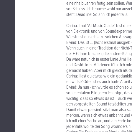
eineinhalb Jahren fertig sein sollen. W
vor Schluss. Ich brauche wohl nur ausre
steht: Deadline! So ähnlich jedenfalls.
Carina: Laut "All Music Guide" bist du e
von Elektronik und von Soundexperiment
Wie stehst du selbst zu solchen Aussag
Eivind: Das ist … (lacht erstmal ausgiebi
Wenn auch in einer Tradition der Nicht-
der E-Gitarre brachen, die andere Klänge
Da wäre natürlich in erster Linie Jimi H
und David Torn. Mit denen fühle ich mic
gemacht haben. Aber mich gleich als de
Carina: Hast du etwas wie ein gedankli
entwirfst? Oder ist es auch harte Arbeit
Eivind: Ja nun - ich würde es schon so 
von mentalem Bild, dem ich folge, das 
wichtig, dass so etwas da ist – auch w
den vorgestellten Sound tatsächlich u
Damit etwas passiert, sitzt man also s
merken, wann sich etwas anbahnt und w
ich mit einer Sache an, und am Ende kom
jedenfalls wollte der Song woanders hi