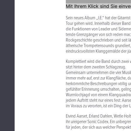
Sein neues Album „I.E.“ hat der Gitarri
Tour gehen wird. Innerhalb dieser Band
die Funk­tionen von Leader und Sidemen a
tende Gren­zgänger von sich reden ma
Rock­geschichte geschrieben und seit l
ätherische Trompe­ten­sounds grundiert
eindrucksvollsten Klanggemälde der jü
Komplet­tiert wird die Band durch zwei
sitzt hinter dem zweiten Schlagzeug.
Gemeinsam unternehmen die vier Musiker 
immer mehr auf, erst zur Klangfläche, d
herkömm­liche Beschrei­bungen völlig u
gefühlter Erin­nerung umschalten, gelingt
Wurm­lochjagd von einem Klangquad­ran
jedem Auftritt steht nur eines fest: Aa
im Voraus zu verorten, ist ein Ding der
Eivind Aarset, Erland Dahlen, Wetle Hol
ihr ureigener Sonic Codex. Ein unbe­gre
für jeden, der sich aus welcher Perspekt