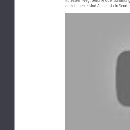
kürzesten Weg, Gefühle oder Stim­mun
aufzubauen. Eivind Aarset ist ein Sende