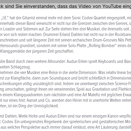
„I.E.“ hat der Gitarrist einmal mehr mit dem Sonic Codex Quartet einge­spielt, m
Innerhalb dieser Band verwischt er nicht nur die Grenzen zwischen den Genres, 
n Leader und Sidemen auf. Zur Seite stehen ihm drei Musiker, die ihrer­seits seit 
er von sich reden machen. Drummer Erland Dahlen hat nicht nur in der Rockb
eschrieben und seit längerer Zeit mit seinen archaischen Drum-Grooves Nils Pet
­ten­sounds grundiert, sondern mit seiner Solo-Platte „Rolling Bomber“ eines d
 Klanggemälde der jüngeren Zeit geschaffen.
d die Band durch zwei weitere Allrounder: Audun Erlien spielt Keyboards und Ba
zweiten Schlagzeug.
hmen die vier Musiker eine Reise in die vierte Dimension. Was relativ linear be
st zur Klangfläche, dann zum Sound­space und bricht schließlich in Dimen­sionen 
chrei­bungen völlig unzulänglich sind. Indem sie unen­twegt zwischen Science F
ung umschalten, gelingt ihnen ein verwirrendes Spiel aus Grav­i­tation und Fliehkra
 einem Klangquad­ranten zum nächsten und eine Art Malefiz mit jeglichen Erwa
eht nur eines fest: Aarset und Co. werden den Hörer mit in uner­hörte Welten neh
ten, ist ein Ding der Unmöglichkeit.
land Dahlen, Wetle Holte und Audun Erlien sind nur einem einzigen Kanon verpflic
ic Codex. Ein unbe­grenztes Regelwerk der spielerischen und gestal­ter­ischen Mö
h aus welcher Perspektive auch immer darauf einlässt, eine Art Läuterung darstellt