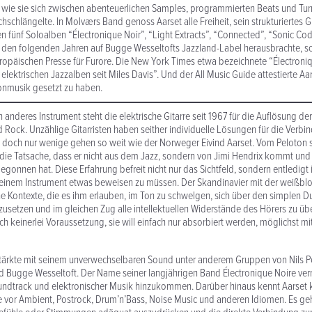
, wie sie sich zwischen aben­teuer­lichen Samples, program­mierten Beats und Tu
­schlän­gelte. In Molværs Band genoss Aarset alle Freiheit, sein struk­turi­ertes Git
en fünf Soloalben “Électronique Noir”, “Light Extracts”, “Connected”, “Sonic Co
in den folgenden Jahren auf Bugge Wesseltofts Jazzland-Label heraus­brachte, sor
europäischen Presse für Furore. Die New York Times etwa beze­ichnete “Électroni
elek­trischen Jazzalben seit Miles Davis”. Und der All Music Guide attestierte Aa
on­musik gesetzt zu haben.
 anderes Instrument steht die elek­trische Gitarre seit 1967 für die Auflösung d
 Rock. Unzählige Gitar­risten haben seither indi­viduelle Lösungen für die Verb
 doch nur wenige gehen so weit wie der Norweger Eivind Aarset. Vom Peloton s
n die Tatsache, dass er nicht aus dem Jazz, sondern von Jimi Hendrix kommt un
egonnen hat. Diese Erfahrung befreit nicht nur das Sichtfeld, sondern entledigt 
einem Instrument etwas beweisen zu müssen. Der Skan­di­navier mit der weißb
e Kontexte, die es ihm erlauben, im Ton zu schwelgen, sich über den simplen Du
setzen und im gleichen Zug alle intellek­tuellen Wider­stände des Hörers zu üb
h kein­erlei Voraus­setzung, sie will einfach nur absorbiert werden, möglichst mi
stärkte mit seinem unver­wech­sel­baren Sound unter anderem Gruppen von Nils P
nd Bugge Wesseltoft. Der Name seiner langjährigen Band Électronique Noire verr
­track und elek­tro­n­ischer Musik hinzukommen. Darüber hinaus kennt Aarset 
 vor Ambient, Postrock, Drum’n’Bass, Noise Music und anderen Idiomen. Es g