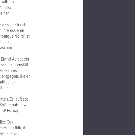
Soloalbum
 Anhieb
 einer
e verschiedensten
 interessieren
onique Noire' ist
eht aus
wischen
Eivind Aarset ein
vel an Intensität,
illeniums.
t entgegen, die er
aktuellen
kühnen
en. Es läuft so:
 Später haben wir
ingt! Es mag
lles Co-
n Hans Ulrik, den
st ist auch