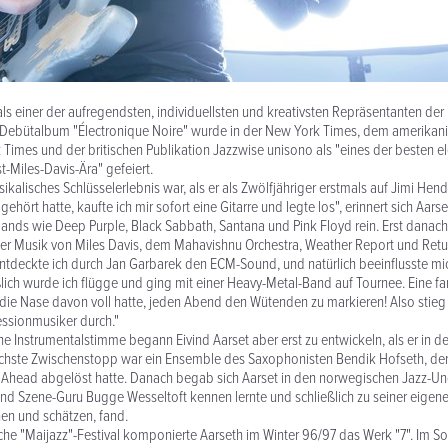
t als einer der aufregendsten, individuellsten und kreativsten Repräsentanten de
n Debütalbum "Électronique Noire" wurde in der New York Times, dem amerikan
Times und der britischen Publikation Jazzwise unisono als "eines der besten el
t-Miles-Davis-Ära" gefeiert.
ikalisches Schlüsselerlebnis war, als er als Zwölfjähriger erstmals auf Jimi Hendr
ehört hatte, kaufte ich mir sofort eine Gitarre und legte los", erinnert sich Aarse
ands wie Deep Purple, Black Sabbath, Santana und Pink Floyd rein. Erst danac
er Musik von Miles Davis, dem Mahavishnu Orchestra, Weather Report und Retu
ntdeckte ich durch Jan Garbarek den ECM-Sound, und natürlich beeinflusste mi
eßlich wurde ich flügge und ging mit einer Heavy-Metal-Band auf Tournee. Eine fa
h die Nase davon voll hatte, jeden Abend den Wütenden zu markieren! Also stieg
essionmusiker durch."
ene Instrumentalstimme begann Eivind Aarset aber erst zu entwickeln, als er in 
nächste Zwischenstopp war ein Ensemble des Saxophonisten Bendik Hofseth, de
s Ahead abgelöst hatte. Danach begab sich Aarset in den norwegischen Jazz-U
d Szene-Guru Bugge Wesseltoft kennen lernte und schließlich zu seiner eigen
nen und schätzen, fand.
he "Maijazz"-Festival komponierte Aarseth im Winter 96/97 das Werk "7". Im 