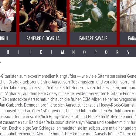
MBRUL
FANFARE CIOCARLIA
FANFARE SAVALE
FAR
H
I
J
K
L
M
N
O
P
Q
R
S
T
tarristen zum exper­i­mentellen Klangtüftler — wie viele Gitar­risten seiner Gen
chen Drøbak geborene Eivind Aarset von Rock­musikern und vor allem von Jimi 
1970er Jahre begann er sich für den elek­tri­fizierten Jazz zu inter­essieren, und g
m “Agharta”, auf dem Pete Cosey mit seiner wilden, verz­errten E-Gitarre Erin­ne
n Zeit entdeckte Aarset natürlich auch die frühen ECM-Alben seiner norwegische
an Garbarek. Dennoch profil­ierte sich Aarset zunächst als Heavy-Rock-Gitarrist,
en mauserte und an über 150 norwegischen und inter­na­tionalen Produk­tionen mi
es­sions lernte er schließlich Bugge Wesseltoft und Nils Petter Molvær kennen.
 zusammen zur Band der Perkus­sion­istin Marilyn Mazur und spielten mit ihr f
” ein. Doch die großen Schlagzeilen machten sie im selben Jahr mit einer ander
værs bahn­brechendes Album “Khmer”. Hier konnte man Aarsets kühne Gitarre e