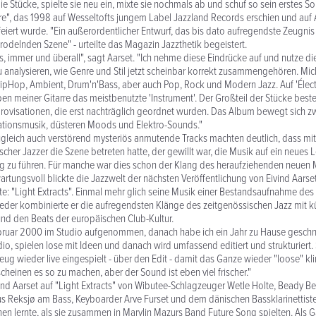
die Stücke, spielte sie neu ein, mixte sie nochmals ab und schuf so sein erstes 
re", das 1998 auf Wesseltofts jungem Label Jazzland Records erschien und auf
feiert wurde. "Ein außerordentlicher Entwurf, das bis dato aufregendste Zeugnis
rodelnden Szene" - urteilte das Magazin Jazzthetik begeistert.
, immer und überall", sagt Aarset. "Ich nehme diese Eindrücke auf und nutze di
 analysieren, wie Genre und Stil jetzt scheinbar korrekt zusammengehören. Mich
ripHop, Ambient, Drum'n'Bass, aber auch Pop, Rock und Modern Jazz. Auf 'Électr
n meiner Gitarre das meistbenutzte 'Instrument'. Der Großteil der Stücke best
mprovisationen, die erst nachträglich geordnet wurden. Das Album bewegt sich z
ationsmusik, düsteren Moods und Elektro-Sounds."
zugleich auch verstörend mysteriös anmutende Tracks machten deutlich, dass mit 
cher Jazzer die Szene betreten hatte, der gewillt war, die Musik auf ein neues Le
g zu führen. Für manche war dies schon der Klang des heraufziehenden neuen M
rtungsvoll blickte die Jazzwelt der nächsten Veröffentlichung von Eivind Aarse
e: "Light Extracts". Einmal mehr glich seine Musik einer Bestandsaufnahme des 
eder kombinierte er die aufregendsten Klänge des zeitgenössischen Jazz mit 
nd den Beats der europäischen Club-Kultur.
ruar 2000 im Studio aufgenommen, danach habe ich ein Jahr zu Hause geschnitt
dio, spielen lose mit Ideen und danach wird umfassend editiert und strukturiert.
ug wieder live eingespielt - über den Edit - damit das Ganze wieder "loose" kl
cheinen es so zu machen, aber der Sound ist eben viel frischer."
vind Aarset auf "Light Extracts" von Wibutee-Schlagzeuger Wetle Holte, Beady Be
 Reksjø am Bass, Keyboarder Arve Furset und dem dänischen Bassklarinettiste
nen lernte, als sie zusammen in Marylin Mazurs Band Future Song spielten. Als Ga