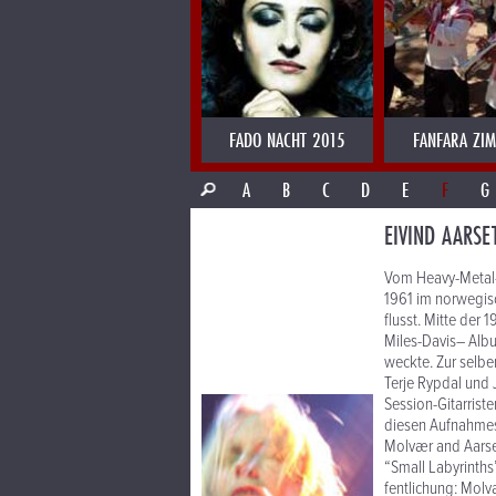
FADO NACHT 2015
FANFARA ZI
A
B
C
D
E
F
G
EIVIND AARSE
Vom Heavy-Metal-Gi
1961 im norwegis
flusst. Mitte der 
Miles-Davis– Albu
weckte. Zur selbe
Terje Rypdal und J
Session-Gitarrist
diesen Aufnahme­s
Molvær and Aarset
“Small Labyrinths
fentlichung: Mol