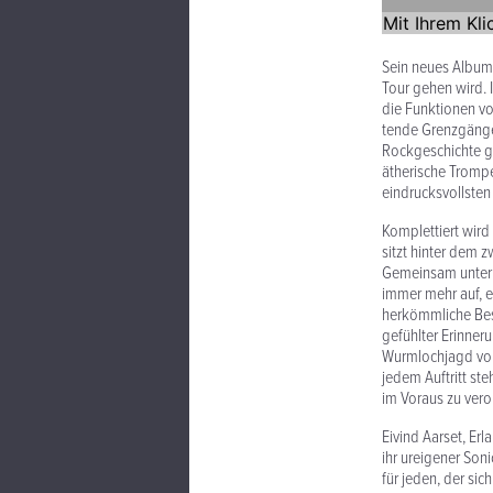
Sein neues Album 
Tour gehen wird. 
die Funk­tionen vo
tende Gren­zgäng
Rock­geschichte g
ätherische Trompe
eindrucksvollsten
Komplet­tiert wir
sitzt hinter dem 
Gemeinsam unterne
immer mehr auf, er
herkömm­liche Bes
gefühlter Erin­ner
Wurm­lochjagd von
jedem Auftritt st
im Voraus zu veror
Eivind Aarset, Er
ihr ureigener Son
für jeden, der sic