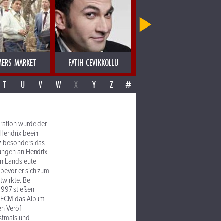
MERS MARKET
FATIH CEVIKKOLLU
FATIMA SPAR & THE FREEDOM 
T
U
V
W
X
Y
Z
#
er­ation wurde der
Hendrix beein­
anz besonders das
rungen an Hendrix
n Land­sleute
 bevor er sich zum
twirkte. Bei
 1997 stießen
ür ECM das Album
en Veröf­
rstmals und