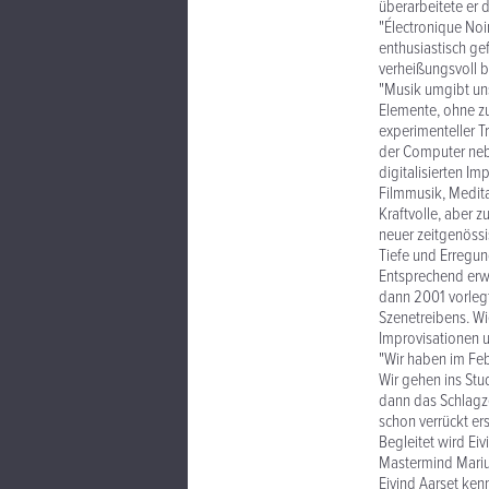
überarbeitete er 
"Électronique Noi
enthusiastisch ge
verheißungsvoll b
"Musik umgibt uns
Elemente, ohne zu
experimenteller T
der Computer nebe
digitalisierten I
Filmmusik, Medit
Kraftvolle, aber 
neuer zeitgenössis
Tiefe und Erregun
Entsprechend erwa
dann 2001 vorlegt
Szenetreibens. Wi
Improvisationen u
"Wir haben im Feb
Wir gehen ins Stu
dann das Schlagze
schon verrückt ers
Begleitet wird Ei
Mastermind Marius
Eivind Aarset ken