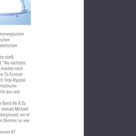
r norwegischen
ischen
ektrischen
ix stieß.
t. "Als nächstes
h machte mich
rn To Forever
ch Terje Rypdal
ntastische
 ich aus und
der Band Ab & Zu
r damals Michael
nderground, wo er
en Stimme, so wie
Sommer 97