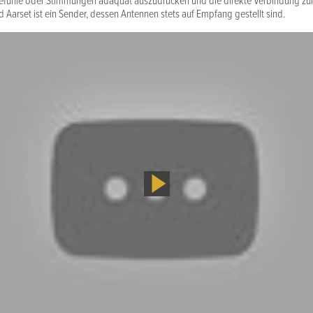
efühle oder Stim­mungen adäquat auszu­drücken und die direkte Verbindung z
d Aarset ist ein Sender, dessen Antennen stets auf Empfang gestellt sind.