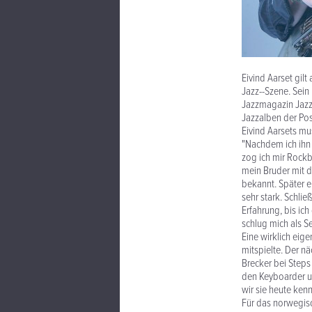
Eivind Aarset gil
Jazz--Szene. Sei
Jazzmagazin Jazz 
Jazzalben der Pos
Eivind Aarsets mus
"Nachdem ich ihn g
zog ich mir Rockb
mein Bruder mit d
bekannt. Später e
sehr stark. Schli
Erfahrung, bis ic
schlug mich als S
Eine wirklich eig
mitspielte. Der 
Brecker bei Step
den Keyboarder un
wir sie heute ken
Für das norwegisc