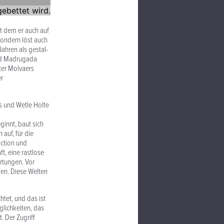
it dem er auch auf
sondern löst auch
Jahren als gestal­
and Madrugada
ter Molvaers
er
ss und Wetle Holte
ginnt, baut sich
auf, für die
iction und
ft, eine rastlose
rtungen. Vor
men. Diese Welten
htet, und das ist
glichkeiten, das
. Der Zugriff