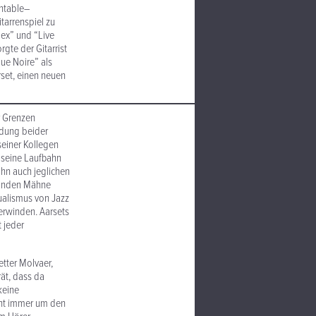
rntable–
ar­ren­spiel zu
dex” und “Live
gte der Gitarrist
que Noire” als
rset, einen neuen
er Grenzen
indung beider
einer Kollegen
d seine Laufbahn
ihn auch jeglichen
londen Mähne
al­ismus von Jazz
erwinden. Aarsets
t jeder
etter Molvaer,
ät, dass da
keine
eht immer um den