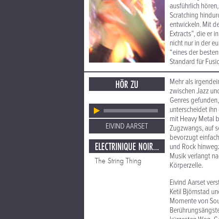
ausführlich hören
Scratching hindurch
entwickeln. Mit d
Extracts”, die er 
nicht nur in der 
“eines der besten 
Standard für Fusi
Mehr als irgendein
HÖR ZU
zwischen Jazz und
Genres gefunden,
unter­scheidet ih
mit Heavy Metal b
EIVIND AARSET
Zugzwangs, auf s
bevorzugt einfach
ELECTRINIQUE NOIR / LIGHT EXTRACTS
und Rock hinwegzu
Musik verlangt nac
The String Thing
Körperzelle.
Eivind Aarset ver
Ketil Björnstad u
Momente von Sound
Berührungsängste