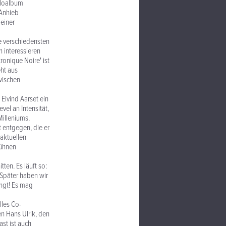
Soloalbum
 Anhieb
 einer
e verschiedensten
 interessieren
onique Noire' ist
eht aus
wischen
Eivind Aarset ein
vel an Intensität,
illeniums.
t entgegen, die er
aktuellen
kühnen
en. Es läuft so:
 Später haben wir
ingt! Es mag
lles Co-
n Hans Ulrik, den
st ist auch