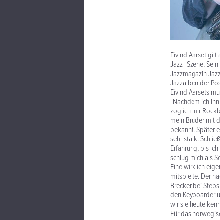
Eivind Aarset gil
Jazz--Szene. Sei
Jazzmagazin Jazz 
Jazzalben der Pos
Eivind Aarsets mus
"Nachdem ich ihn g
zog ich mir Rockb
mein Bruder mit d
bekannt. Später e
sehr stark. Schli
Erfahrung, bis ic
schlug mich als S
Eine wirklich eig
mitspielte. Der 
Brecker bei Step
den Keyboarder un
wir sie heute ken
Für das norwegisc