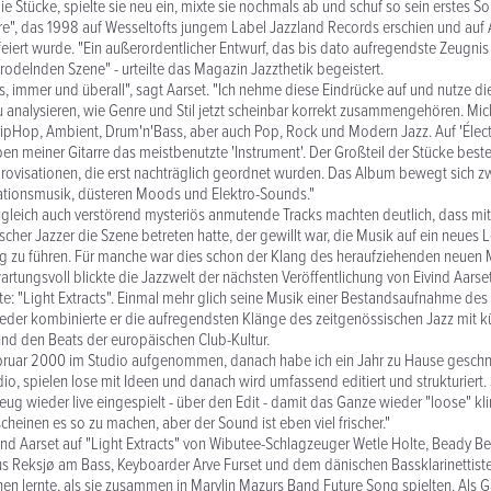
die Stücke, spielte sie neu ein, mixte sie nochmals ab und schuf so sein erstes 
re", das 1998 auf Wesseltofts jungem Label Jazzland Records erschien und auf
feiert wurde. "Ein außerordentlicher Entwurf, das bis dato aufregendste Zeugnis
rodelnden Szene" - urteilte das Magazin Jazzthetik begeistert.
, immer und überall", sagt Aarset. "Ich nehme diese Eindrücke auf und nutze di
 analysieren, wie Genre und Stil jetzt scheinbar korrekt zusammengehören. Mich
ripHop, Ambient, Drum'n'Bass, aber auch Pop, Rock und Modern Jazz. Auf 'Électr
n meiner Gitarre das meistbenutzte 'Instrument'. Der Großteil der Stücke best
mprovisationen, die erst nachträglich geordnet wurden. Das Album bewegt sich z
ationsmusik, düsteren Moods und Elektro-Sounds."
zugleich auch verstörend mysteriös anmutende Tracks machten deutlich, dass mit 
cher Jazzer die Szene betreten hatte, der gewillt war, die Musik auf ein neues Le
g zu führen. Für manche war dies schon der Klang des heraufziehenden neuen M
rtungsvoll blickte die Jazzwelt der nächsten Veröffentlichung von Eivind Aarse
e: "Light Extracts". Einmal mehr glich seine Musik einer Bestandsaufnahme des 
eder kombinierte er die aufregendsten Klänge des zeitgenössischen Jazz mit 
nd den Beats der europäischen Club-Kultur.
ruar 2000 im Studio aufgenommen, danach habe ich ein Jahr zu Hause geschnitt
dio, spielen lose mit Ideen und danach wird umfassend editiert und strukturiert.
ug wieder live eingespielt - über den Edit - damit das Ganze wieder "loose" kl
cheinen es so zu machen, aber der Sound ist eben viel frischer."
vind Aarset auf "Light Extracts" von Wibutee-Schlagzeuger Wetle Holte, Beady Be
 Reksjø am Bass, Keyboarder Arve Furset und dem dänischen Bassklarinettiste
nen lernte, als sie zusammen in Marylin Mazurs Band Future Song spielten. Als Ga