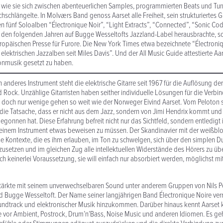
, wie sie sich zwischen aben­teuer­lichen Samples, program­mierten Beats und Tu
­schlän­gelte. In Molværs Band genoss Aarset alle Freiheit, sein struk­turi­ertes Git
en fünf Soloalben “Électronique Noir”, “Light Extracts”, “Connected”, “Sonic Co
in den folgenden Jahren auf Bugge Wesseltofts Jazzland-Label heraus­brachte, sor
europäischen Presse für Furore. Die New York Times etwa beze­ichnete “Électroni
elek­trischen Jazzalben seit Miles Davis”. Und der All Music Guide attestierte Aa
on­musik gesetzt zu haben.
 anderes Instrument steht die elek­trische Gitarre seit 1967 für die Auflösung d
 Rock. Unzählige Gitar­risten haben seither indi­viduelle Lösungen für die Verb
 doch nur wenige gehen so weit wie der Norweger Eivind Aarset. Vom Peloton s
n die Tatsache, dass er nicht aus dem Jazz, sondern von Jimi Hendrix kommt un
egonnen hat. Diese Erfahrung befreit nicht nur das Sichtfeld, sondern entledigt 
einem Instrument etwas beweisen zu müssen. Der Skan­di­navier mit der weißb
e Kontexte, die es ihm erlauben, im Ton zu schwelgen, sich über den simplen Du
setzen und im gleichen Zug alle intellek­tuellen Wider­stände des Hörers zu üb
h kein­erlei Voraus­setzung, sie will einfach nur absorbiert werden, möglichst mi
stärkte mit seinem unver­wech­sel­baren Sound unter anderem Gruppen von Nils P
nd Bugge Wesseltoft. Der Name seiner langjährigen Band Électronique Noire verr
­track und elek­tro­n­ischer Musik hinzukommen. Darüber hinaus kennt Aarset 
 vor Ambient, Postrock, Drum’n’Bass, Noise Music und anderen Idiomen. Es g