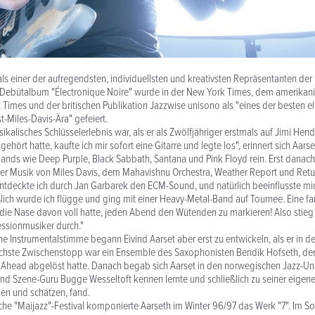
t als einer der aufregendsten, individuellsten und kreativsten Repräsentanten de
n Debütalbum "Électronique Noire" wurde in der New York Times, dem amerikan
Times und der britischen Publikation Jazzwise unisono als "eines der besten el
t-Miles-Davis-Ära" gefeiert.
ikalisches Schlüsselerlebnis war, als er als Zwölfjähriger erstmals auf Jimi Hendr
ehört hatte, kaufte ich mir sofort eine Gitarre und legte los", erinnert sich Aarse
ands wie Deep Purple, Black Sabbath, Santana und Pink Floyd rein. Erst danac
er Musik von Miles Davis, dem Mahavishnu Orchestra, Weather Report und Retu
ntdeckte ich durch Jan Garbarek den ECM-Sound, und natürlich beeinflusste mi
eßlich wurde ich flügge und ging mit einer Heavy-Metal-Band auf Tournee. Eine fa
h die Nase davon voll hatte, jeden Abend den Wütenden zu markieren! Also stieg
essionmusiker durch."
ene Instrumentalstimme begann Eivind Aarset aber erst zu entwickeln, als er in 
nächste Zwischenstopp war ein Ensemble des Saxophonisten Bendik Hofseth, de
s Ahead abgelöst hatte. Danach begab sich Aarset in den norwegischen Jazz-U
d Szene-Guru Bugge Wesseltoft kennen lernte und schließlich zu seiner eigen
nen und schätzen, fand.
he "Maijazz"-Festival komponierte Aarseth im Winter 96/97 das Werk "7". Im 