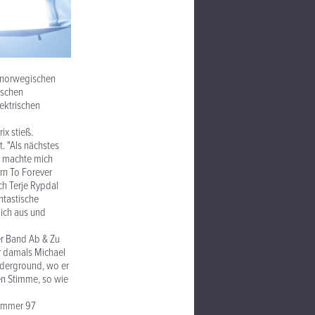
r norwegischen
ischen
ektrischen
ix stieß.
t. "Als nächstes
h machte mich
rn To Forever
ch Terje Rypdal
ntastische
 ich aus und
der Band Ab & Zu
r damals Michael
nderground, wo er
en Stimme, so wie
Sommer 97