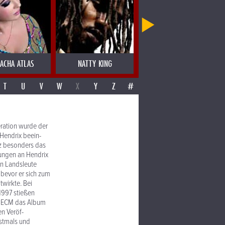
ACHA ATLAS
NATTY KING
NEIL ZAZA
T
U
V
W
X
Y
Z
#
er­ation wurde der
Hendrix beein­
anz besonders das
rungen an Hendrix
n Land­sleute
 bevor er sich zum
twirkte. Bei
 1997 stießen
ür ECM das Album
en Veröf­
rstmals und