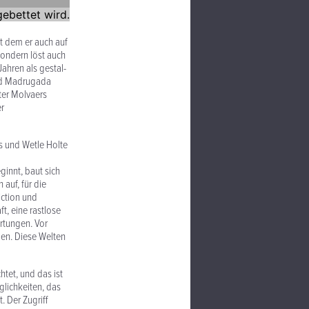
it dem er auch auf
sondern löst auch
Jahren als gestal­
and Madrugada
ter Molvaers
er
ss und Wetle Holte
ginnt, baut sich
auf, für die
iction und
ft, eine rastlose
rtungen. Vor
men. Diese Welten
htet, und das ist
glichkeiten, das
. Der Zugriff