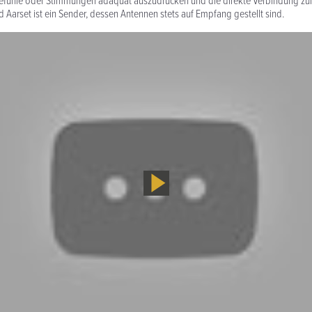
efühle oder Stim­mungen adäquat auszu­drücken und die direkte Verbindung z
d Aarset ist ein Sender, dessen Antennen stets auf Empfang gestellt sind.