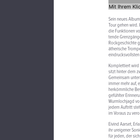
Sein neues Album 
Tour gehen wird. 
die Funk­tionen vo
tende Gren­zgäng
Rock­geschichte g
ätherische Trompe
eindrucksvollsten
Komplet­tiert wir
sitzt hinter dem 
Gemeinsam unterne
immer mehr auf, er
herkömm­liche Bes
gefühlter Erin­ner
Wurm­lochjagd von
jedem Auftritt st
im Voraus zu veror
Eivind Aarset, Er
ihr ureigener Son
für jeden, der sic