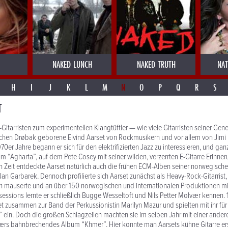
NAKED LUNCH
NAKED TRUTH
NAT
H
I
J
K
L
M
N
O
P
Q
R
S
T
tarristen zum exper­i­mentellen Klangtüftler — wie viele Gitar­risten seiner Gen
chen Drøbak geborene Eivind Aarset von Rock­musikern und vor allem von Jimi 
1970er Jahre begann er sich für den elek­tri­fizierten Jazz zu inter­essieren, und g
m “Agharta”, auf dem Pete Cosey mit seiner wilden, verz­errten E-Gitarre Erin­ne
n Zeit entdeckte Aarset natürlich auch die frühen ECM-Alben seiner norwegische
an Garbarek. Dennoch profil­ierte sich Aarset zunächst als Heavy-Rock-Gitarrist,
en mauserte und an über 150 norwegischen und inter­na­tionalen Produk­tionen mi
es­sions lernte er schließlich Bugge Wesseltoft und Nils Petter Molvær kennen.
 zusammen zur Band der Perkus­sion­istin Marilyn Mazur und spielten mit ihr f
” ein. Doch die großen Schlagzeilen machten sie im selben Jahr mit einer ander
værs bahn­brechendes Album “Khmer”. Hier konnte man Aarsets kühne Gitarre e