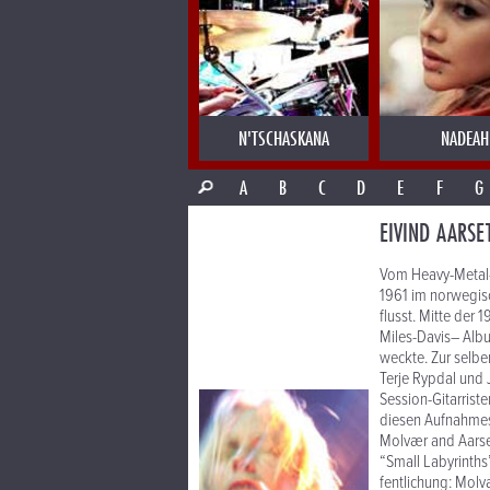
N'TSCHASKANA
NADEAH
A
B
C
D
E
F
G
EIVIND AARSE
Vom Heavy-Metal-Gi
1961 im norwegis
flusst. Mitte der 
Miles-Davis– Albu
weckte. Zur selbe
Terje Rypdal und J
Session-Gitarrist
diesen Aufnahme­s
Molvær and Aarset
“Small Labyrinths
fentlichung: Mol