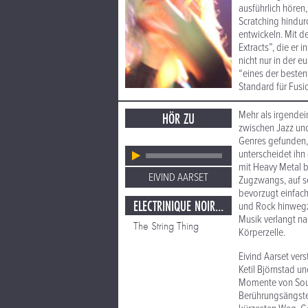
ausführlich hören
Scratching hindurch
entwickeln. Mit d
Extracts”, die er 
nicht nur in der 
“eines der besten 
Standard für Fusi
Mehr als irgendein
HÖR ZU
zwischen Jazz und
Genres gefunden,
unter­scheidet ih
mit Heavy Metal b
EIVIND AARSET
Zugzwangs, auf s
bevorzugt einfach
ELECTRINIQUE NOIR / LIGHT EXTRACTS
und Rock hinwegzu
Musik verlangt nac
The String Thing
Körperzelle.
Eivind Aarset ver
Ketil Björnstad u
Momente von Sound
Berührungsängste