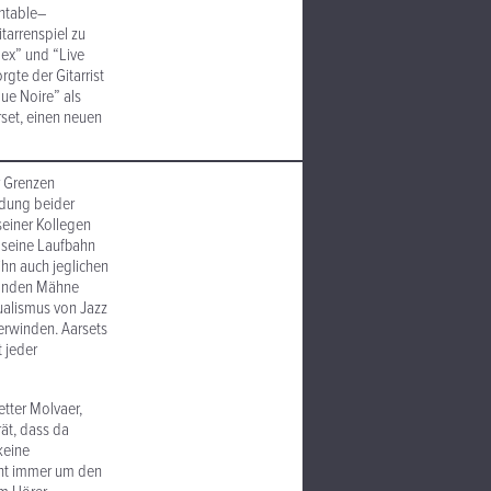
rntable–
ar­ren­spiel zu
dex” und “Live
gte der Gitarrist
que Noire” als
rset, einen neuen
er Grenzen
indung beider
einer Kollegen
d seine Laufbahn
ihn auch jeglichen
londen Mähne
al­ismus von Jazz
erwinden. Aarsets
t jeder
etter Molvaer,
ät, dass da
keine
eht immer um den