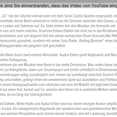
„I.E.“ hat der Gitarrist einmal mehr mit dem Sonic Codex Quartet einge­spielt, m
Innerhalb dieser Band verwischt er nicht nur die Grenzen zwischen den Genres, 
n Leader und Sidemen auf. Zur Seite stehen ihm drei Musiker, die ihrer­seits seit 
er von sich reden machen. Drummer Erland Dahlen hat nicht nur in der Rockb
eschrieben und seit längerer Zeit mit seinen archaischen Drum-Grooves Nils Pet
­ten­sounds grundiert, sondern mit seiner Solo-Platte „Rolling Bomber“ eines d
 Klanggemälde der jüngeren Zeit geschaffen.
d die Band durch zwei weitere Allrounder: Audun Erlien spielt Keyboards und Ba
zweiten Schlagzeug.
hmen die vier Musiker eine Reise in die vierte Dimension. Was relativ linear be
st zur Klangfläche, dann zum Sound­space und bricht schließlich in Dimen­sionen 
chrei­bungen völlig unzulänglich sind. Indem sie unen­twegt zwischen Science F
ung umschalten, gelingt ihnen ein verwirrendes Spiel aus Grav­i­tation und Fliehkra
 einem Klangquad­ranten zum nächsten und eine Art Malefiz mit jeglichen Erwa
eht nur eines fest: Aarset und Co. werden den Hörer mit in uner­hörte Welten neh
ten, ist ein Ding der Unmöglichkeit.
land Dahlen, Wetle Holte und Audun Erlien sind nur einem einzigen Kanon verpflic
ic Codex. Ein unbe­grenztes Regelwerk der spielerischen und gestal­ter­ischen Mö
h aus welcher Perspektive auch immer darauf einlässt, eine Art Läuterung darstellt