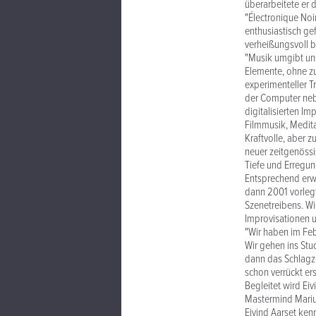
überarbeitete er 
"Électronique Noi
enthusiastisch ge
verheißungsvoll b
"Musik umgibt uns
Elemente, ohne zu
experimenteller T
der Computer nebe
digitalisierten I
Filmmusik, Medit
Kraftvolle, aber 
neuer zeitgenössis
Tiefe und Erregun
Entsprechend erwa
dann 2001 vorlegt
Szenetreibens. Wi
Improvisationen u
"Wir haben im Feb
Wir gehen ins Stu
dann das Schlagze
schon verrückt ers
Begleitet wird Ei
Mastermind Marius
Eivind Aarset ken