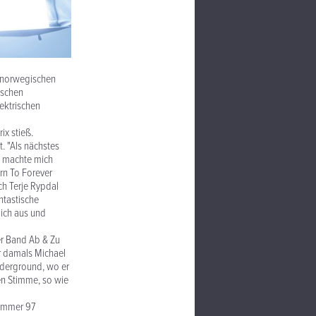
r norwegischen
ischen
ektrischen
ix stieß.
t. "Als nächstes
h machte mich
rn To Forever
ch Terje Rypdal
ntastische
 ich aus und
der Band Ab & Zu
r damals Michael
nderground, wo er
en Stimme, so wie
Sommer 97