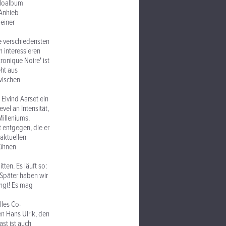
Soloalbum
 Anhieb
 einer
e verschiedensten
 interessieren
onique Noire' ist
eht aus
wischen
Eivind Aarset ein
vel an Intensität,
illeniums.
t entgegen, die er
aktuellen
kühnen
en. Es läuft so:
 Später haben wir
ingt! Es mag
lles Co-
n Hans Ulrik, den
st ist auch