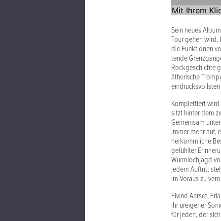
Sein neues Album 
Tour gehen wird. 
die Funk­tionen vo
tende Gren­zgäng
Rock­geschichte g
ätherische Trompe
eindrucksvollsten
Komplet­tiert wir
sitzt hinter dem 
Gemeinsam unterne
immer mehr auf, er
herkömm­liche Bes
gefühlter Erin­ner
Wurm­lochjagd von
jedem Auftritt st
im Voraus zu veror
Eivind Aarset, Er
ihr ureigener Son
für jeden, der sic