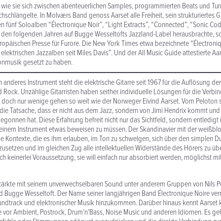
, wie sie sich zwischen aben­teuer­lichen Samples, program­mierten Beats und Tu
­schlän­gelte. In Molværs Band genoss Aarset alle Freiheit, sein struk­turi­ertes Git
en fünf Soloalben “Électronique Noir”, “Light Extracts”, “Connected”, “Sonic Co
in den folgenden Jahren auf Bugge Wesseltofts Jazzland-Label heraus­brachte, sor
europäischen Presse für Furore. Die New York Times etwa beze­ichnete “Électroni
elek­trischen Jazzalben seit Miles Davis”. Und der All Music Guide attestierte Aa
on­musik gesetzt zu haben.
 anderes Instrument steht die elek­trische Gitarre seit 1967 für die Auflösung d
 Rock. Unzählige Gitar­risten haben seither indi­viduelle Lösungen für die Verb
 doch nur wenige gehen so weit wie der Norweger Eivind Aarset. Vom Peloton s
n die Tatsache, dass er nicht aus dem Jazz, sondern von Jimi Hendrix kommt un
egonnen hat. Diese Erfahrung befreit nicht nur das Sichtfeld, sondern entledigt 
einem Instrument etwas beweisen zu müssen. Der Skan­di­navier mit der weißb
e Kontexte, die es ihm erlauben, im Ton zu schwelgen, sich über den simplen Du
setzen und im gleichen Zug alle intellek­tuellen Wider­stände des Hörers zu üb
h kein­erlei Voraus­setzung, sie will einfach nur absorbiert werden, möglichst mi
stärkte mit seinem unver­wech­sel­baren Sound unter anderem Gruppen von Nils P
nd Bugge Wesseltoft. Der Name seiner langjährigen Band Électronique Noire verr
­track und elek­tro­n­ischer Musik hinzukommen. Darüber hinaus kennt Aarset 
 vor Ambient, Postrock, Drum’n’Bass, Noise Music und anderen Idiomen. Es g