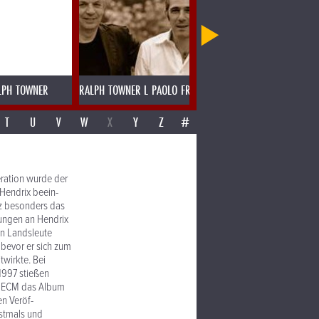
LPH TOWNER
RALPH TOWNER L PAOLO FRESU
RAMESH SHOTAM MADRAS SPE
T
U
V
W
X
Y
Z
#
er­ation wurde der
Hendrix beein­
anz besonders das
rungen an Hendrix
n Land­sleute
 bevor er sich zum
twirkte. Bei
 1997 stießen
ür ECM das Album
en Veröf­
rstmals und