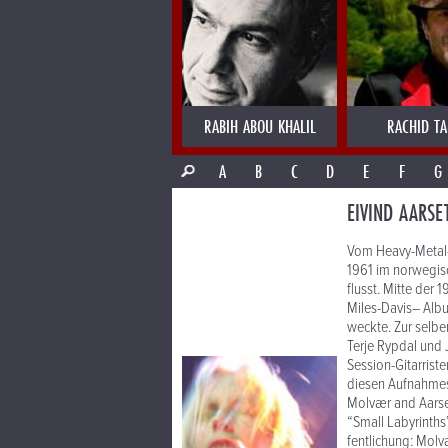
RABIH ABOU KHALIL
RACHID T
A
B
C
D
E
F
G
EIVIND AARSE
Vom Heavy-Metal-Gi
1961 im norwegis
flusst. Mitte der 
Miles-Davis– Albu
weckte. Zur selbe
Terje Rypdal und J
Session-Gitarrist
diesen Aufnahme­s
Molvær and Aarset
“Small Labyrinths
fentlichung: Mol