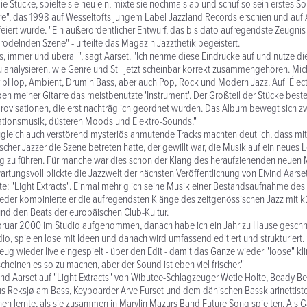
die Stücke, spielte sie neu ein, mixte sie nochmals ab und schuf so sein erstes 
re", das 1998 auf Wesseltofts jungem Label Jazzland Records erschien und auf
feiert wurde. "Ein außerordentlicher Entwurf, das bis dato aufregendste Zeugnis
rodelnden Szene" - urteilte das Magazin Jazzthetik begeistert.
, immer und überall", sagt Aarset. "Ich nehme diese Eindrücke auf und nutze di
 analysieren, wie Genre und Stil jetzt scheinbar korrekt zusammengehören. Mich
ripHop, Ambient, Drum'n'Bass, aber auch Pop, Rock und Modern Jazz. Auf 'Électr
n meiner Gitarre das meistbenutzte 'Instrument'. Der Großteil der Stücke best
mprovisationen, die erst nachträglich geordnet wurden. Das Album bewegt sich z
ationsmusik, düsteren Moods und Elektro-Sounds."
zugleich auch verstörend mysteriös anmutende Tracks machten deutlich, dass mit 
cher Jazzer die Szene betreten hatte, der gewillt war, die Musik auf ein neues Le
g zu führen. Für manche war dies schon der Klang des heraufziehenden neuen M
rtungsvoll blickte die Jazzwelt der nächsten Veröffentlichung von Eivind Aarse
e: "Light Extracts". Einmal mehr glich seine Musik einer Bestandsaufnahme des 
eder kombinierte er die aufregendsten Klänge des zeitgenössischen Jazz mit 
nd den Beats der europäischen Club-Kultur.
ruar 2000 im Studio aufgenommen, danach habe ich ein Jahr zu Hause geschnitt
dio, spielen lose mit Ideen und danach wird umfassend editiert und strukturiert.
ug wieder live eingespielt - über den Edit - damit das Ganze wieder "loose" kl
cheinen es so zu machen, aber der Sound ist eben viel frischer."
vind Aarset auf "Light Extracts" von Wibutee-Schlagzeuger Wetle Holte, Beady Be
 Reksjø am Bass, Keyboarder Arve Furset und dem dänischen Bassklarinettiste
nen lernte, als sie zusammen in Marylin Mazurs Band Future Song spielten. Als Ga