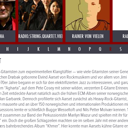
AHA
RADIO.STRING.QUARTET.VIENNA
RAINER VON VIELEN
RA
H
I
J
K
L
M
N
O
P
Q
R
S
T
tarristen zum exper­i­mentellen Klangtüftler — wie viele Gitar­risten seiner Gen
chen Drøbak geborene Eivind Aarset von Rock­musikern und vor allem von Jimi 
1970er Jahre begann er sich für den elek­tri­fizierten Jazz zu inter­essieren, und g
m “Agharta”, auf dem Pete Cosey mit seiner wilden, verz­errten E-Gitarre Erin­ne
n Zeit entdeckte Aarset natürlich auch die frühen ECM-Alben seiner norwegische
an Garbarek. Dennoch profil­ierte sich Aarset zunächst als Heavy-Rock-Gitarrist,
en mauserte und an über 150 norwegischen und inter­na­tionalen Produk­tionen mi
es­sions lernte er schließlich Bugge Wesseltoft und Nils Petter Molvær kennen.
 zusammen zur Band der Perkus­sion­istin Marilyn Mazur und spielten mit ihr f
” ein. Doch die großen Schlagzeilen machten sie im selben Jahr mit einer ander
værs bahn­brechendes Album “Khmer”. Hier konnte man Aarsets kühne Gitarre e