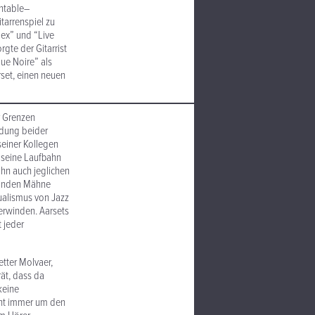
rntable–
ar­ren­spiel zu
dex” und “Live
gte der Gitarrist
que Noire” als
rset, einen neuen
er Grenzen
indung beider
einer Kollegen
d seine Laufbahn
ihn auch jeglichen
londen Mähne
al­ismus von Jazz
erwinden. Aarsets
t jeder
etter Molvaer,
ät, dass da
keine
eht immer um den