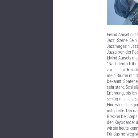
Eivind Aarset gil
Jazz--Szene. Sei
Jazzmagazin Jazz 
Jazzalben der Pos
Eivind Aarsets mus
"Nachdem ich ihn g
zog ich mir Rockb
mein Bruder mit d
bekannt. Später e
sehr stark. Schli
Erfahrung, bis ic
schlug mich als S
Eine wirklich eig
mitspielte. Der 
Brecker bei Step
den Keyboarder un
wir sie heute ken
Für das norwegisc