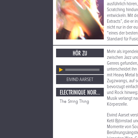
ausführlich hören
Scratching hindurch
entwickeln. Mit d
Extracts”, die er 
nicht nur in der 
“eines der besten 
Standard für Fusi
Mehr als irgendein
HÖR ZU
zwischen Jazz und
Genres gefunden,
unter­scheidet ih
mit Heavy Metal b
EIVIND AARSET
Zugzwangs, auf s
bevorzugt einfach
ELECTRINIQUE NOIR / LIGHT EXTRACTS
und Rock hinwegzu
Musik verlangt nac
The String Thing
Körperzelle.
Eivind Aarset ver
Ketil Björnstad u
Momente von Sound
Berührungsängste