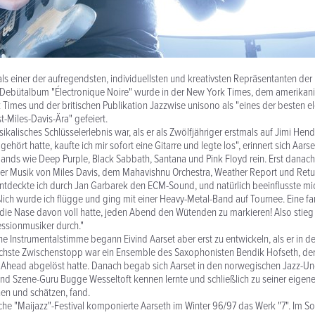
t als einer der aufregendsten, individuellsten und kreativsten Repräsentanten de
n Debütalbum "Électronique Noire" wurde in der New York Times, dem amerikan
Times und der britischen Publikation Jazzwise unisono als "eines der besten el
t-Miles-Davis-Ära" gefeiert.
ikalisches Schlüsselerlebnis war, als er als Zwölfjähriger erstmals auf Jimi Hendr
ehört hatte, kaufte ich mir sofort eine Gitarre und legte los", erinnert sich Aarse
ands wie Deep Purple, Black Sabbath, Santana und Pink Floyd rein. Erst danac
er Musik von Miles Davis, dem Mahavishnu Orchestra, Weather Report und Retu
ntdeckte ich durch Jan Garbarek den ECM-Sound, und natürlich beeinflusste mi
eßlich wurde ich flügge und ging mit einer Heavy-Metal-Band auf Tournee. Eine fa
h die Nase davon voll hatte, jeden Abend den Wütenden zu markieren! Also stieg
essionmusiker durch."
ene Instrumentalstimme begann Eivind Aarset aber erst zu entwickeln, als er in 
nächste Zwischenstopp war ein Ensemble des Saxophonisten Bendik Hofseth, de
s Ahead abgelöst hatte. Danach begab sich Aarset in den norwegischen Jazz-U
d Szene-Guru Bugge Wesseltoft kennen lernte und schließlich zu seiner eigen
nen und schätzen, fand.
he "Maijazz"-Festival komponierte Aarseth im Winter 96/97 das Werk "7". Im 