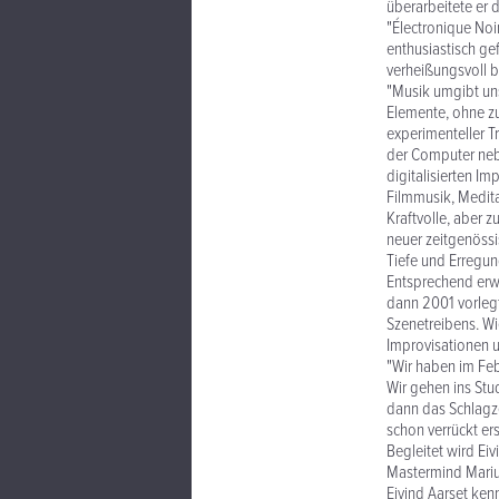
überarbeitete er 
"Électronique Noi
enthusiastisch ge
verheißungsvoll b
"Musik umgibt uns
Elemente, ohne zu
experimenteller T
der Computer nebe
digitalisierten I
Filmmusik, Medit
Kraftvolle, aber 
neuer zeitgenössis
Tiefe und Erregun
Entsprechend erwa
dann 2001 vorlegt
Szenetreibens. Wi
Improvisationen u
"Wir haben im Feb
Wir gehen ins Stu
dann das Schlagze
schon verrückt ers
Begleitet wird Ei
Mastermind Marius
Eivind Aarset ken