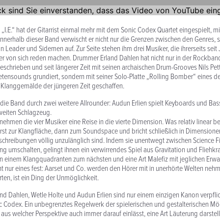
„I.E.“ hat der Gitarrist einmal mehr mit dem Sonic Codex Quartet einge­spielt, m
Innerhalb dieser Band verwischt er nicht nur die Grenzen zwischen den Genres, 
n Leader und Sidemen auf. Zur Seite stehen ihm drei Musiker, die ihrer­seits seit 
er von sich reden machen. Drummer Erland Dahlen hat nicht nur in der Rockb
eschrieben und seit längerer Zeit mit seinen archaischen Drum-Grooves Nils Pet
­ten­sounds grundiert, sondern mit seiner Solo-Platte „Rolling Bomber“ eines d
 Klanggemälde der jüngeren Zeit geschaffen.
d die Band durch zwei weitere Allrounder: Audun Erlien spielt Keyboards und Ba
zweiten Schlagzeug.
hmen die vier Musiker eine Reise in die vierte Dimension. Was relativ linear be
st zur Klangfläche, dann zum Sound­space und bricht schließlich in Dimen­sionen 
chrei­bungen völlig unzulänglich sind. Indem sie unen­twegt zwischen Science F
ung umschalten, gelingt ihnen ein verwirrendes Spiel aus Grav­i­tation und Fliehkra
 einem Klangquad­ranten zum nächsten und eine Art Malefiz mit jeglichen Erwa
eht nur eines fest: Aarset und Co. werden den Hörer mit in uner­hörte Welten neh
ten, ist ein Ding der Unmöglichkeit.
land Dahlen, Wetle Holte und Audun Erlien sind nur einem einzigen Kanon verpflic
ic Codex. Ein unbe­grenztes Regelwerk der spielerischen und gestal­ter­ischen Mö
h aus welcher Perspektive auch immer darauf einlässt, eine Art Läuterung darstellt