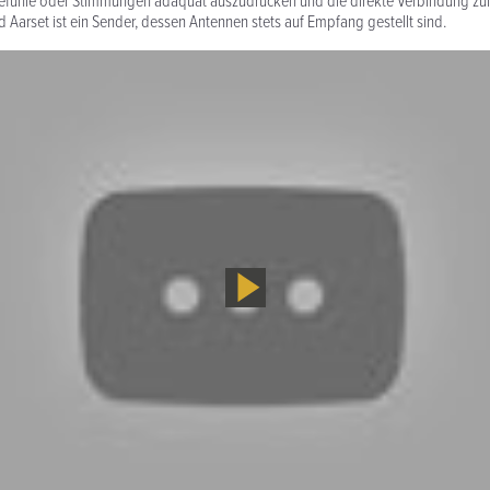
efühle oder Stim­mungen adäquat auszu­drücken und die direkte Verbindung z
d Aarset ist ein Sender, dessen Antennen stets auf Empfang gestellt sind.