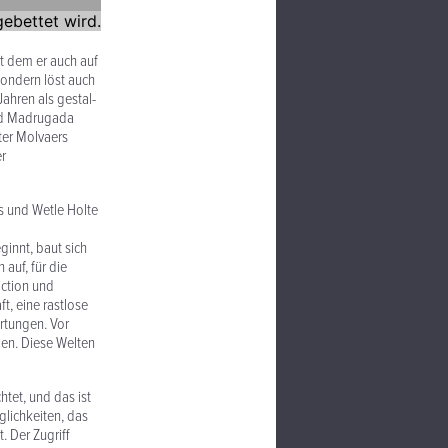
it dem er auch auf
sondern löst auch
Jahren als gestal­
and Madrugada
ter Molvaers
er
ss und Wetle Holte
ginnt, baut sich
auf, für die
iction und
ft, eine rastlose
rtungen. Vor
men. Diese Welten
htet, und das ist
glichkeiten, das
. Der Zugriff