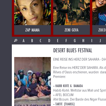
ZAP MAMA
ZENI GEVA
ZUCO
A
B
C
D
E
F
G
H
I
J
DESERT BLUES FESTIVAL
EINE REISE INS HERZ DER SAHARA - Dêv
Eine Reise ins HERZ DER SAHARA. Als d
Rêves d'Oasis erschienen, wurden daraus
Premiere:
HABIB KOITE & BAMADA
•
Habib Koité. Weltstar aus Mali und Spir
• AFEL BOCUM
Afel Bcoum. Der Barde des Niger Fluss
TARTIT. (TUAREG)
•