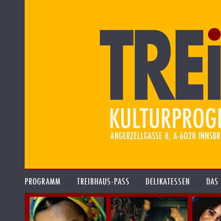
PROGRAMM
TREIBHAUS-PASS
DELIKATESSEN
DAS