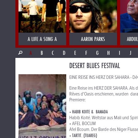
A LIFE A SONG A
AARON PARKS
ABDUL
A
B
C
D
E
F
G
H
I
J
DESERT BLUES FESTIVAL
EINE REISE INS HERZ DER SAHARA - Dêv
Eine Reise ins HERZ DER SAHARA. Als d
Rêves d'Oasis erschienen, wurden daraus
Premiere:
HABIB KOITE & BAMADA
•
Habib Koité. Weltstar aus Mali und Spir
• AFEL BOCUM
Afel Bcoum. Der Barde des Niger Fluss
TARTIT. (TUAREG)
•