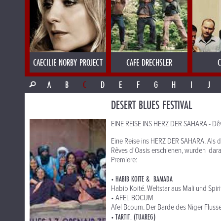
CAECILIE NORBY PROJECT
CAFE DRECHSLER
C
A
B
C
D
E
F
G
H
I
J
DESERT BLUES FESTIVAL
EINE REISE INS HERZ DER SAHARA - Dêv
Eine Reise ins HERZ DER SAHARA. Als d
Rêves d'Oasis erschienen, wurden daraus
Premiere:
HABIB KOITE & BAMADA
•
Habib Koité. Weltstar aus Mali und Spir
• AFEL BOCUM
Afel Bcoum. Der Barde des Niger Fluss
TARTIT. (TUAREG)
•