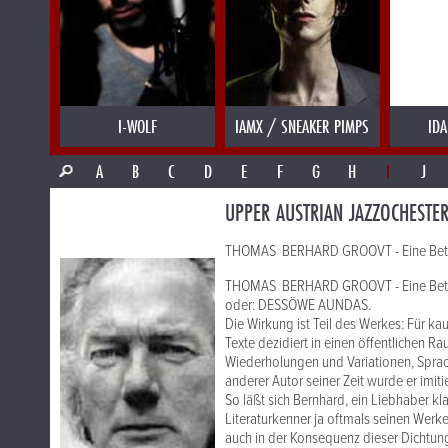
I-WOLF
IAMX / SNEAKER PIMPS
IDA
A
B
C
D
E
F
G
H
I
J
UPPER AUSTRIAN JAZZOCHESTE
THOMAS BERHARD GROOVT - Eine Betrach
THOMAS BERHARD GROOVT - Eine Betrach
oder: DESSÖWE AUNDAS.
Die Wirkung ist Teil des Werkes: Für kau
Texte dezidiert in einen öffentlichen Ra
Wiederholungen und Variationen, Sprac
anderer Autor seiner Zeit wurde er imitie
So läßt sich Bernhard, ein Liebhaber k
Literaturkenner ja oftmals seinen Wer
auch in der Konsequenz dieser Dichtung