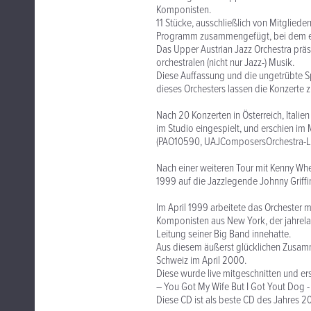
Komponisten.
11 Stücke, ausschließlich von Mitglie
Programm zusammengefügt, bei dem es k
Das Upper Austrian Jazz Orchestra präs
orchestralen (nicht nur Jazz-) Musik.
Diese Auffassung und die ungetrübte 
dieses Orchesters lassen die Konzerte z
Nach 20 Konzerten in Österreich, Ital
im Studio eingespielt, und erschien im
(PAO10590, UAJComposersOrchestra-L
Nach einer weiteren Tour mit Kenny Whe
1999 auf die Jazzlegende Johnny Griff
Im April 1999 arbeitete das Orchester 
Komponisten aus New York, der jahrela
Leitung seiner Big Band innehatte.
Aus diesem äußerst glücklichen Zusamme
Schweiz im April 2000.
Diese wurde live mitgeschnitten und er
– You Got My Wife But I Got Yout Dog 
Diese CD ist als beste CD des Jahres 2