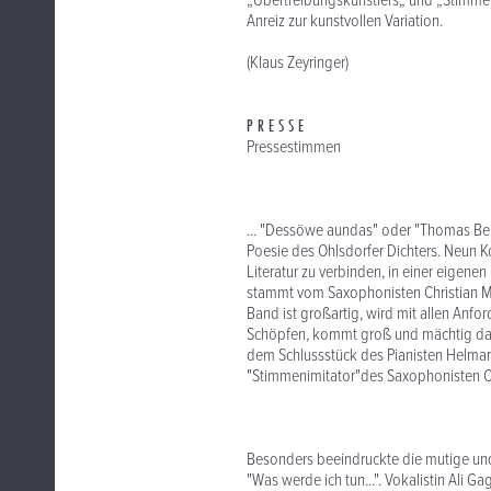
„Übertreibungskünstlers„ und „Stimmeni
Anreiz zur kunstvollen Variation.
(Klaus Zeyringer)
P R E S S E
Pressestimmen
... "Dessöwe aundas" oder "Thomas Be
Poesie des Ohlsdorfer Dichters. Neun 
Literatur zu verbinden, in einer eigene
stammt vom Saxophonisten Christian Maur
Band ist großartig, wird mit allen Anf
Schöpfen, kommt groß und mächtig dahe
dem Schlussstück des Pianisten Helmar 
"Stimmenimitator"des Saxophonisten Ch
Besonders beeindruckte die mutige und 
"Was werde ich tun...". Vokalistin Ali G