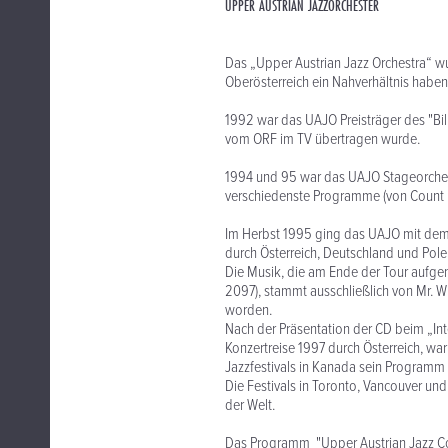
UPPER AUSTRIAN JAZZORCHESTER
Das „Upper Austrian Jazz Orchestra“ w
Oberösterreich ein Nahverhältnis haben
1992 war das UAJO Preisträger des "Bi
vom ORF im TV übertragen wurde.
1994 und 95 war das UAJO Stageorchest
verschiedenste Programme (von Count Ba
Im Herbst 1995 ging das UAJO mit dem
durch Österreich, Deutschland und Pole
Die Musik, die am Ende der Tour aufg
2097), stammt ausschließlich von Mr. W
worden.
Nach der Präsentation der CD beim „Int
Konzertreise 1997 durch Österreich, w
Jazzfestivals in Kanada sein Programm
Die Festivals in Toronto, Vancouver u
der Welt.
Das Programm "Upper Austrian Jazz Com