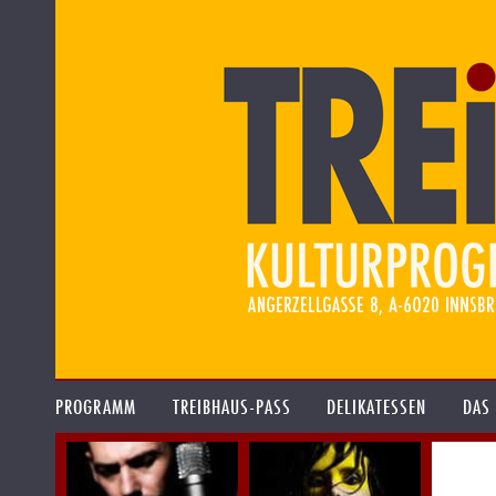
PROGRAMM
TREIBHAUS-PASS
DELIKATESSEN
DAS