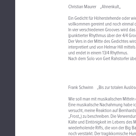
Christian Maurer „Ahnenkult„
Ein Gedicht für Höherstehende oder wie
vollkommen gereimt und noch einmal 
In vier verschiedenen Grooves wird das
(punktierter Rhythmus über der 4/4 Groov
Der Vers in der Mitte des Gedichtes wi
interpretiert und von Helmar Hill mitt
und endet in einem 13/4 Rhythmus.
Nach dem Solo von Gert Rahstorfer über
Frank Schwinn „Bis zur totalen Auslö
Wie soll man mit musikalischen Mitteln
Eine musikalische Nachahmung habe ic
versucht, meine Reaktion auf Bernhard
„Frost„) zu beschreiben. Die Verwendun
Kälte und Eintönigkeit im Lebens des M
wiederholende Riffs, die von der Big Ba
noch verstärkt. Der tragikkomische Hum