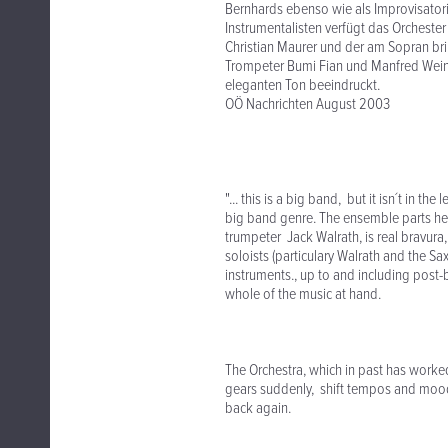
Bernhards ebenso wie als Improvisatori
Instrumentalisten verfügt das Orcheste
Christian Maurer und der am Sopran bri
Trompeter Bumi Fian und Manfred Weinbe
eleganten Ton beeindruckt.
OÖ Nachrichten August 2003
"... this is a big band, but it isn´t in t
big band genre. The ensemble parts her
trumpeter Jack Walrath, is real bravura, 
soloists (particulary Walrath and the S
instruments., up to and including post-b
whole of the music at hand.
The Orchestra, which in past has worke
gears suddenly, shift tempos and moods
back again.