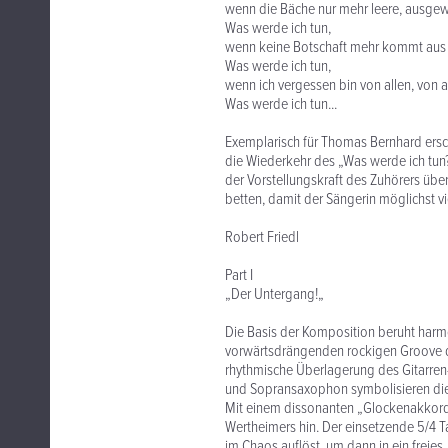
wenn die Bäche nur mehr leere, ausge
Was werde ich tun,
wenn keine Botschaft mehr kommt aus
Was werde ich tun,
wenn ich vergessen bin von allen, von al
Was werde ich tun...
Exemplarisch für Thomas Bernhard ersc
die Wiederkehr des „Was werde ich tun?
der Vorstellungskraft des Zuhörers über
betten, damit der Sängerin möglichst vi
Robert Friedl
Part I
„Der Untergang!„
Die Basis der Komposition beruht harm
vorwärtsdrängenden rockigen Groove de
rhythmische Überlagerung des Gitarren
und Sopransaxophon symbolisieren die 
Mit einem dissonanten „Glockenakkord„
Wertheimers hin. Der einsetzende 5/4 T
im Chaos auflöst, um dann in ein freies