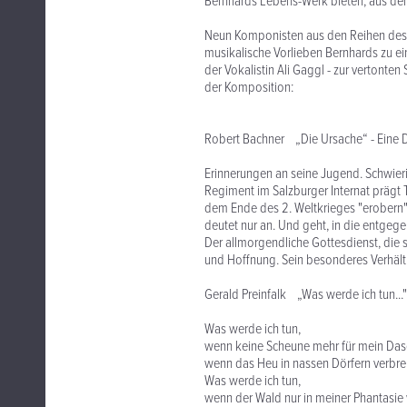
Bernhards Lebens-Werk bieten, aus de
Neun Komponisten aus den Reihen des O
musikalische Vorlieben Bernhards zu ein
der Vokalistin Ali Gaggl - zur vertonten
der Komposition:
Robert Bachner „Die Ursache“ - Eine D
Erinnerungen an seine Jugend. Schwieri
Regiment im Salzburger Internat prägt
dem Ende des 2. Weltkrieges "erobern" 
deutet nur an. Und geht, in die entgeg
Der allmorgendliche Gottesdienst, die s
und Hoffnung. Sein besonderes Verhältni
Gerald Preinfalk „Was werde ich tun..."
Was werde ich tun,
wenn keine Scheune mehr für mein Dase
wenn das Heu in nassen Dörfern verbre
Was werde ich tun,
wenn der Wald nur in meiner Phantasie