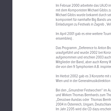
Im Februar 2000 arbeitete das UAJO im
mit dem Komponisten Michael Gibbs 
Michael Gibbs wurde bekannt durch sei
komponiert für namhafte Big Bands und
Einladungen zu Festivals in Zagreb , V
Im April 2001 gab es eine weitere Tourn
ensembles) .
Das Programm „Deference to Anton Bru
uraufgeführt und wurde 2002 bei Konzer
aufgenommen und erschien 2003 auch b
Mitglieder der Band, aber auch Kenny 
die von den 9 Symphonien A.B. inspiriert
Im Herbst 2002 gab es 3 Konzerte mit 
Wien und in der Generalmusikdirektion 
Bei den „Gmundner Festwochen“ im Au
und Wirken Thomas Bernhards zum The
„Dessöwe Aundas oder Thomas Bernhard
2004 in Österreich, Ungarn, Deutschlan
Im Jahr 2205 wird die CD dazu erschei