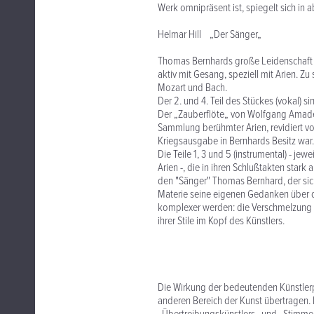
Werk omnipräsent ist, spiegelt sich i
Helmar Hill „Der Sänger„
Thomas Bernhards große Leidenschaft w
aktiv mit Gesang, speziell mit Arien. Z
Mozart und Bach.
Der 2. und 4. Teil des Stückes (vokal) 
Der „Zauberflöte„ von Wolfgang Amadeu
Sammlung berühmter Arien, revidiert von
Kriegsausgabe in Bernhards Besitz war.
Die Teile 1, 3 und 5 (instrumental) - jew
Arien -, die in ihren Schlußtakten star
den "Sänger" Thomas Bernhard, der sic
Materie seine eigenen Gedanken über 
komplexer werden: die Verschmelzung
ihrer Stile im Kopf des Künstlers.
Die Wirkung der bedeutenden Künstlerpe
anderen Bereich der Kunst übertragen.