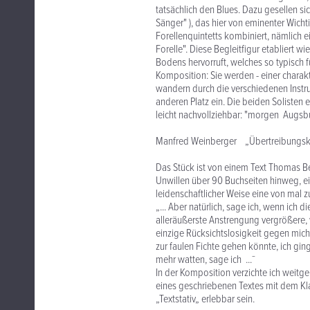
tatsächlich den Blues. Dazu gesellen si
Sänger" ), das hier von eminenter Wich
Forellenquintetts kombiniert, nämlich ei
Forelle". Diese Begleitfigur etabliert
Bodens hervorruft, welches so typisch f
Komposition: Sie werden - einer charakt
wandern durch die verschiedenen Instr
anderen Platz ein. Die beiden Solisten e
leicht nachvollziehbar: "morgen Augsbu
Manfred Weinberger „Übertreibungsk
Das Stück ist von einem Text Thomas Ber
Unwillen über 90 Buchseiten hinweg, ein
leidenschaftlicher Weise eine von mal 
„... Aber natürlich, sage ich, wenn ich 
alleräußerste Anstrengung vergrößere, 
einzige Rücksichtslosigkeit gegen mich 
zur faulen Fichte gehen könnte, ich ging
mehr watten, sage ich ...¯
In der Komposition verzichte ich weitg
eines geschriebenen Textes mit dem Kl
„Textstativ„ erlebbar sein.