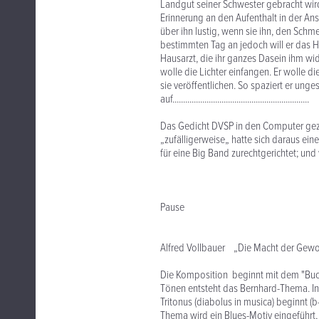
Landgut seiner Schwester gebracht wird.
Erinnerung an den Aufenthalt in der Ans
über ihn lustig, wenn sie ihn, den Sch
bestimmten Tag an jedoch will er das H
Hausarzt, die ihr ganzes Dasein ihm widm
wolle die Lichter einfangen. Er wolle d
sie veröffentlichen. So spaziert er ung
auf................................................................
Das Gedicht DVSP in den Computer gezer
„zufälligerweise„ hatte sich daraus ei
für eine Big Band zurechtgerichtet; und w
Pause
Alfred Vollbauer „Die Macht der Gewo
Die Komposition beginnt mit dem "Bu
Tönen entsteht das Bernhard-Thema. In
Tritonus (diabolus in musica) beginnt (
Thema wird ein Blues-Motiv eingeführt, 