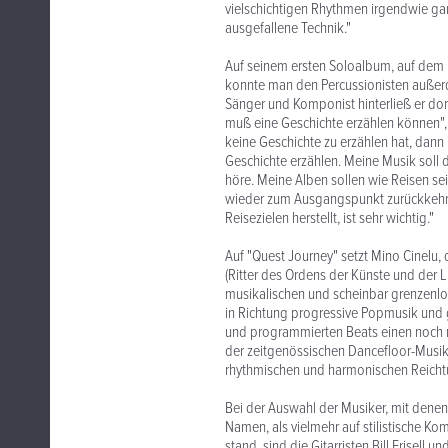
vielschichtigen Rhythmen irgendwie gan
ausgefallene Technik."
Auf seinem ersten Soloalbum, auf dem ih
konnte man den Percussionisten außerd
Sänger und Komponist hinterließ er dor
muß eine Geschichte erzählen können",
keine Geschichte zu erzählen hat, dann i
Geschichte erzählen. Meine Musik soll di
höre. Meine Alben sollen wie Reisen se
wieder zum Ausgangspunkt zurückkehre
Reisezielen herstellt, ist sehr wichtig."
Auf "Quest Journey" setzt Mino Cinelu, d
(Ritter des Ordens der Künste und der L
musikalischen und scheinbar grenzenlos
in Richtung progressive Popmusik und
und programmierten Beats einen noch m
der zeitgenössischen Dancefloor-Musik fl
rhythmischen und harmonischen Reichtu
Bei der Auswahl der Musiker, mit denen 
Namen, als vielmehr auf stilistische Kom
stand, sind die Gitarristen Bill Frisel