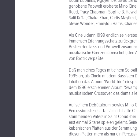
Robin Eubanks, Nguyên Lê, David Sanbo
gehobene Popwelt eroberte Mino Cinelu 
Reed, Tracy Chapman, Sophie B. Hawkins
Salif Keïta, Chaka Khan, Curtis Mayfield
Stevie Wonder, Emmylou Harris, Charles
Als Cinelu dann 1999 endlich sein erst
immensen Erfahrungsschatz zurückgreif
Besten der Jazz- und Popwelt zusamme
musikalische Grenzen überschritt, den
von Exotik verpaßte.
Daß man eines Tages mit einem Soloalb
1995 an, als Cinelu mit dem Bassisten 
Intuition das Album "World Trio" einsp
dem 1996 erschienenen Album "Swamp S
musikalischen Crossover, das damals lei
Auf seinem Debütalbum bewies Mino Cin
Percussionisten ist. Tatsächlich hatte C
stammenden Vaters in Saint-Cloud (bei 
erst einmal Gitarre spielen gelernt. Sein
kubanischen Platten aus der Sammlung se
diesen Platten mehr als nur ein Percussio