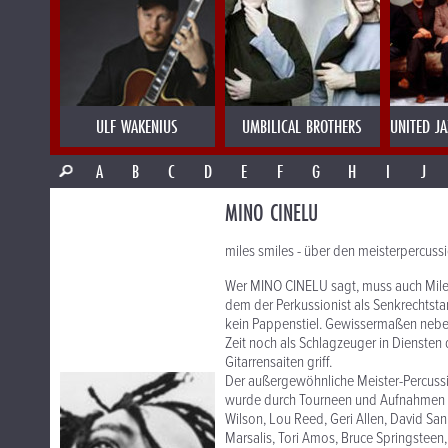
ULF WAKENIUS
UMBILICAL BROTHERS
UNITED J
A
B
C
D
E
F
G
H
I
J
MINO CINELU
miles smiles - über den meisterpercuss
Wer MINO CINELU sagt, muss auch Miles 
dem der Perkussionist als Senkrechtsta
kein Pappenstiel. Gewissermaßen nebe
Zeit noch als Schlagzeuger in Diensten
Gitarrensaiten griff.
Der außergewöhnliche Meister-Percussi
wurde durch Tourneen und Aufnahmen m
Wilson, Lou Reed, Geri Allen, David San
Marsalis, Tori Amos, Bruce Springsteen