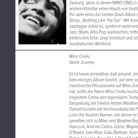
Zwanzig Jahre, in denen MINO CINELU 
anderer Künstler einen Hauch von Exoti
(für viele eines der besten Davis-Alben
Stings „Nothing Like The Sun“. Mit dem
Jazztagen dabei ist, spielte er seine e
Jazz, Blues, Afro-Pop, karibischen, mitt
karibisches Erbe, singt kreolisch und 
musikalischen Weitblick.
Mino Cinelu
Quest Journey
Es ist kaum vorstellbar, daß jemand, de
kein einziges Album besitzt, auf dem se
französische Percussionist auf Miles D
trat, sollte der Name Mino Cinelu buch
begleitete Cinelu den legendären Trom
Einspielung der beiden letzten Weather
Danach konnte der hochmusikalische Pe
Liste der illustren Namen, mit denen er 
gesellten sich zu Miles und Weather Rep
Hancock, Antônio Carlos Jobim, Wayne S
D'Rivera, Geri Allen, Gato Barbieri, Geo