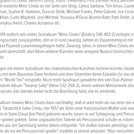
guyên Lê, David Sanborn, Gong, Toots Thielemans, Pino Daniele, Andy Summers 
eroberte Mino Cinelu an der Seite von Sting, Carlos Santana, Tori Amos, Laur
an, Sophie B. Hawkins, Duncan Sheik, Michael Franks, Peter Gabriel, Joe Cocke
 Khan, Curtis Mayfield, Joni Mitchell, Youssou N'Dour, Bonnie Raitt, Patti Smith, 
mylou Harris, Charles Aznavour etc.
999 endlich sein erstes Soloalbum "Mino Cinelu" (EmArcy 546 403-2) vorlegte, k
ngsschatz zurückgreifen, den er in rund zwanzig Jahren im Zusammenspiel mit
 und Popwelt zusammengetragen hatte. Zwanzig Jahre, in denen Mino Cinelu i
zen überschritt, den Alben anderer Künstler seine ureigene Nuance beimischte
te.
es mit einem Soloalbum des charismatischen Künstlers rechnen könnte, deutet
lu mit dem Bassisten Dave Holland und dem Gitarristen Kevin Eubanks für das 
um "World Trio" einspielte. Noch mehr Spielraum gewährte ihm sein Duo-Partner
nenen Album "Swamp Sally" (Verve 532 268-2), einem wahren Meisterwerk des
ssover, das damals leider nicht die Beachtung fand, die es verdiente.
lbum bewies Mino Cinelu dann nachhaltig, daß er weit mehr als nur einer der 
t. Tatsächlich hatte Cinelu, der 1957 als Sohn einer französischen Mutter und ei
 in Saint-Cloud (bei Paris) geboren wurde, bevor er auf Schlagzeug und Percus
e spielen gelernt. Seine unglaublichen Talente als Percussionist schulte er, indem 
en aus der Sammlung seines Vaters mitspielte. "Ich wußte damals allerdings nich
r als nur ein Percussionist spielte", erzählte er einmal amüsiert. "Also versuchte 