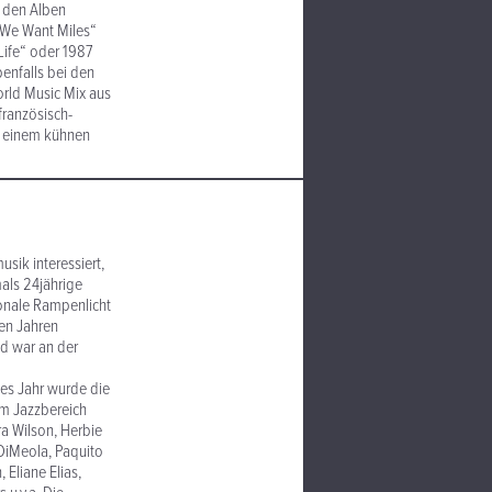
 den Alben
 „We Want Miles“
Life“ oder 1987
enfalls bei den
World Music Mix aus
französisch-
it einem kühnen
sik interessiert,
mals 24jährige
ionale Rampenlicht
den Jahren
nd war an der
ligt.
es Jahr wurde die
 Im Jazzbereich
ra Wilson, Herbie
 DiMeola, Paquito
 Eliane Elias,