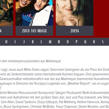
A
ZUCO 103 BRASIL
ZULYA
H
I
J
K
L
M
N
O
P
Q
R
S
er den meisterpercussionisten aus Martinique
agt, muss auch Miles Davis sagen. Denn kein Geringerer als der Prinz der Dunk
nist als Senkrechtstarter seine internationale Karriere begann. Drei gewonnen
. Gewissermaßen nebenberuflich war der aus Martinique stammende Ausnahme
lagzeuger in Diensten der Rockjazz-Legende von „Weather Report“, wo er sogar 
f.
iche Meister-Percussionist/ Komponist/ Sänger/ Produzent/ Multi-Instrumental
neen und Aufnahmen mit den großen Stars des Jazz und Pop bekannt, wie Stin
 Geri Allen, David Sanborn, Dizzy Gillespie, Pat Metheny, Herbie Hancock, Kenny
os, Bruce Springsteen, Christian McBride, Tracy Chapman, Stevie Wonder, und Bo