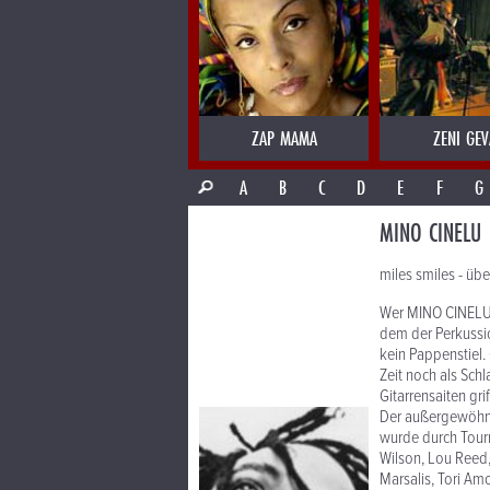
ZAP MAMA
ZENI GEV
A
B
C
D
E
F
G
MINO CINELU
miles smiles - üb
Wer MINO CINELU s
dem der Perkussio
kein Pappenstiel
Zeit noch als Sch
Gitarrensaiten grif
Der außergewöhnl
wurde durch Tour
Wilson, Lou Reed,
Marsalis, Tori Am