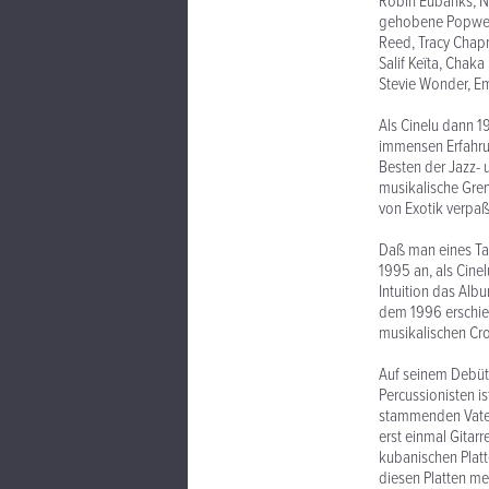
Robin Eubanks, N
gehobene Popwelt 
Reed, Tracy Chapm
Salif Keïta, Chaka
Stevie Wonder, Em
Als Cinelu dann 1
immensen Erfahru
Besten der Jazz-
musikalische Gren
von Exotik verpaß
Daß man eines Tag
1995 an, als Cine
Intuition das Alb
dem 1996 erschie
musikalischen Cro
Auf seinem Debüta
Percussionisten is
stammenden Vaters
erst einmal Gitarr
kubanischen Platt
diesen Platten meh