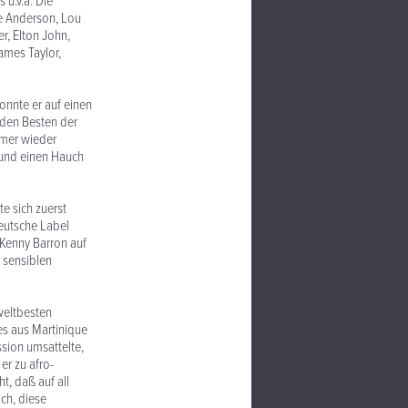
u.v.a. Die
ie Anderson, Lou
r, Elton John,
James Taylor,
onnte er auf einen
 den Besten der
mmer wieder
 und einen Hauch
e sich zuerst
deutsche Label
 Kenny Barron auf
 sensiblen
weltbesten
nes aus Martinique
sion umsattelte,
er zu afro-
t, daß auf all
ich, diese