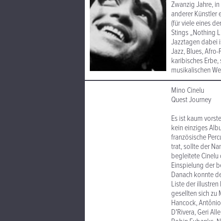
Zwanzig Jahre, i
anderer Künstler 
(für viele eines d
Stings „Nothing L
Jazztagen dabei is
Jazz, Blues, Afro-
karibisches Erbe,
musikalischen Wei
Mino Cinelu
Quest 
Es ist kaum vorst
kein einziges Alb
französische Perc
trat, sollte der 
begleitete Cinelu
Einspielung der b
Danach konnte der
Liste der illustre
gesellten sich zu
Hancock, Antônio 
D'Rivera, Geri All