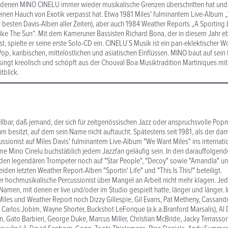
n denen MINO CINELU immer wieder musikalische Grenzen überschritten hat und
einen Hauch von Exotik verpasst hat. Etwa 1981 Miles' fulminantem Live-Album
er besten Davis-Alben aller Zeiten), aber auch 1984 Weather Reports „A Sporting 
ike The Sun“. Mit dem Kameruner Bassisten Richard Bona, der in diesem Jahr eb
t, spielte er seine erste Solo-CD ein. CINELU´S Musik ist ein pan-eklektischer 
Pop, karibischen, mittelöstlichen und asiatischen Einflüssen. MINO baut auf sein 
 singt kreolisch und schöpft aus der Chouval Boa Musiktradition Martiniques m
tblick.
Journey
ellbar, daß jemand, der sich für zeitgenössischen Jazz oder anspruchsvolle Popmu
um besitzt, auf dem sein Name nicht auftaucht. Spätestens seit 1981, als der da
ussionist auf Miles Davis' fulminantem Live-Album "We Want Miles" ins internat
Name Mino Cinelu buchstäblich jedem Jazzfan geläufig sein. In den darauffolgen
 den legendären Trompeter noch auf "Star People", "Decoy" sowie "Amandla" u
eiden letzten Weather Report-Alben "Sportin' Life" und "This Is This!" betei
 hochmusikalische Percussionist über Mangel an Arbeit nicht mehr klagen. Jed
n Namen, mit denen er live und/oder im Studio gespielt hatte, länger und länger.
 Miles und Weather Report noch Dizzy Gillespie, Gil Evans, Pat Metheny, Cassand
Carlos Jobim, Wayne Shorter, Buckshot LeFonque (a.k.a.Branford Marsalis), Al
en, Gato Barbieri, George Duke, Marcus Miller, Christian McBride, Jacky Terrasson,