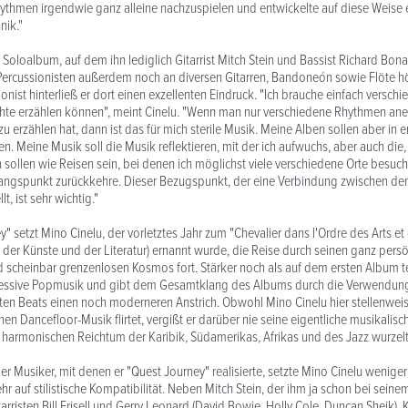
hythmen irgendwie ganz alleine nachzuspielen und entwickelte auf diese Weise 
nik."
 Soloalbum, auf dem ihn lediglich Gitarrist Mitch Stein und Bassist Richard Bona
ercussionisten außerdem noch an diversen Gitarren, Bandoneón sowie Flöte hö
ist hinterließ er dort einen exzellenten Eindruck. "Ich brauche einfach versch
hte erzählen können", meint Cinelu. "Wenn man nur verschiedene Rhythmen ane
u erzählen hat, dann ist das für mich sterile Musik. Meine Alben sollen aber in e
n. Meine Musik soll die Musik reflektieren, mit der ich aufwuchs, aber auch die,
 sollen wie Reisen sein, bei denen ich möglichst viele verschiedene Orte besuc
ngspunkt zurückkehre. Dieser Bezugspunkt, der eine Verbindung zwischen den
lt, ist sehr wichtig."
" setzt Mino Cinelu, der vorletztes Jahr zum "Chevalier dans l'Ordre des Arts et
s der Künste und der Literatur) ernannt wurde, die Reise durch seinen ganz pers
 scheinbar grenzenlosen Kosmos fort. Stärker noch als auf dem ersten Album te
ressive Popmusik und gibt dem Gesamtklang des Albums durch die Verwendung
n Beats einen noch moderneren Anstrich. Obwohl Mino Cinelu hier stellenweis
en Dancefloor-Musik flirtet, vergißt er darüber nie seine eigentliche musikalisch
harmonischen Reichtum der Karibik, Südamerikas, Afrikas und des Jazz wurzelt
er Musiker, mit denen er "Quest Journey" realisierte, setzte Mino Cinelu wenige
r auf stilistische Kompatibilität. Neben Mitch Stein, der ihm ja schon bei seine
tarristen Bill Frisell und Gerry Leonard (David Bowie, Holly Cole, Duncan Sheik)