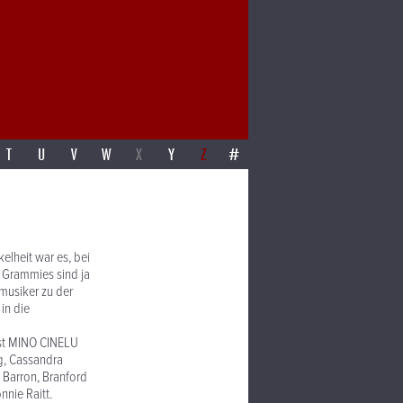
T
U
V
W
X
Y
Z
#
elheit war es, bei
e Grammies sind ja
musiker zu der
in die
ist MINO CINELU
g, Cassandra
 Barron, Branford
nnie Raitt.