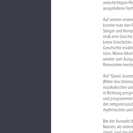
vielschichtigen R
ausgefallene Tech
Auf seinem ersten
konnte man den P
Sänger und Kompon
muß eine Geschic
keine Geschichte z
Geschichte erzähle
höre. Meine Alben
wieder zum Ausga
Reisezielen herstel
Auf "Quest Journey
(Ritter des Orden
musikalischen und
in Richtung prog
und programmierte
der zeitgenössisch
rhythmischen und 
Bei der Auswahl d
Namen, als vielmeh
stand, sind die Gi