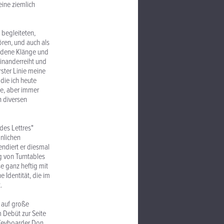
eine ziemlich
 begleiteten,
ren, und auch als
iedene Klänge und
inanderreiht und
rster Linie meine
 die ich heute
he, aber immer
 diversen
 des Lettres"
önlichen
ndiert er diesmal
 von Turntables
e ganz heftig mit
e Identität, die im
.
r auf große
m Debüt zur Seite
, Keyboarder Don