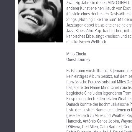
Zwanzig Jahre, in denen MINO CINELU 
anderer Künstler einen Hauch von Exoti
(für viele eines der besten Davis-Alben
Stings „Nothing Like The Sun“. Mit dem
Jazztagen dabei ist, spielte er seine e
Jazz, Blues, Afro-Pop, karibischen, mitt
karibisches Erbe, singt kreolisch und 
musikalischen Weitblick.
Mino Cinelu
Quest Journey
Es ist kaum vorstellbar, daß jemand, de
kein einziges Album besitzt, auf dem se
französische Percussionist auf Miles D
trat, sollte der Name Mino Cinelu buch
begleitete Cinelu den legendären Trom
Einspielung der beiden letzten Weather
Danach konnte der hochmusikalische Pe
Liste der illustren Namen, mit denen er 
gesellten sich zu Miles und Weather Rep
Hancock, Antônio Carlos Jobim, Wayne S
D'Rivera, Geri Allen, Gato Barbieri, Geo