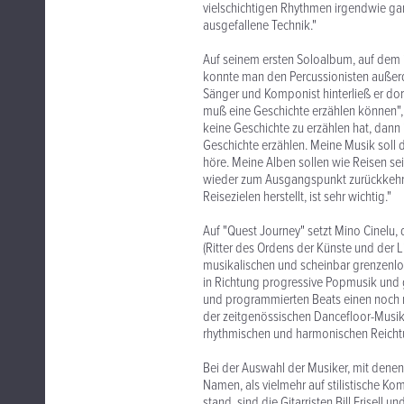
vielschichtigen Rhythmen irgendwie gan
ausgefallene Technik."
Auf seinem ersten Soloalbum, auf dem ih
konnte man den Percussionisten außerd
Sänger und Komponist hinterließ er dor
muß eine Geschichte erzählen können",
keine Geschichte zu erzählen hat, dann i
Geschichte erzählen. Meine Musik soll di
höre. Meine Alben sollen wie Reisen se
wieder zum Ausgangspunkt zurückkehre
Reisezielen herstellt, ist sehr wichtig."
Auf "Quest Journey" setzt Mino Cinelu, d
(Ritter des Ordens der Künste und der L
musikalischen und scheinbar grenzenlos
in Richtung progressive Popmusik und
und programmierten Beats einen noch m
der zeitgenössischen Dancefloor-Musik fl
rhythmischen und harmonischen Reichtu
Bei der Auswahl der Musiker, mit denen 
Namen, als vielmehr auf stilistische Kom
stand, sind die Gitarristen Bill Frisel