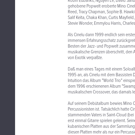
Robin Eubanks, Nguyên Lê, David Sanbo
gehobene Popwelt eroberte Mino Cinelu 
Reed, Tracy Chapman, Sophie B. Hawkins
Salif Keïta, Chaka Khan, Curtis Mayfield
Stevie Wonder, Emmylou Harris, Charles
Als Cinelu dann 1999 endlich sein erst
immensen Erfahrungsschatz zurückgreif
Besten der Jazz- und Popwelt zusamme
musikalische Grenzen überschritt, den
von Exotik verpaßte.
Daß man eines Tages mit einem Soloalb
1995 an, als Cinelu mit dem Bassisten 
Intuition das Album "World Trio" einsp
dem 1996 erschienenen Album "Swamp S
musikalischen Crossover, das damals lei
Auf seinem Debütalbum bewies Mino Cin
Percussionisten ist. Tatsächlich hatte C
stammenden Vaters in Saint-Cloud (bei 
erst einmal Gitarre spielen gelernt. Sein
kubanischen Platten aus der Sammlung se
diesen Platten mehr als nur ein Percussio