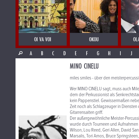
OI VA VOI
OKOU
OL
A
B
C
D
E
F
G
H
I
J
MINO CINELU
miles smiles - über den meisterpercuss
Wer MINO CINELU sagt, muss auch Miles 
dem der Perkussionist als Senkrechtsta
kein Pappenstiel. Gewissermaßen nebe
Zeit noch als Schlagzeuger in Diensten
Gitarrensaiten griff.
Der außergewöhnliche Meister-Percussi
wurde durch Tourneen und Aufnahmen m
Wilson, Lou Reed, Geri Allen, David San
Marsalis, Tori Amos, Bruce Springsteen