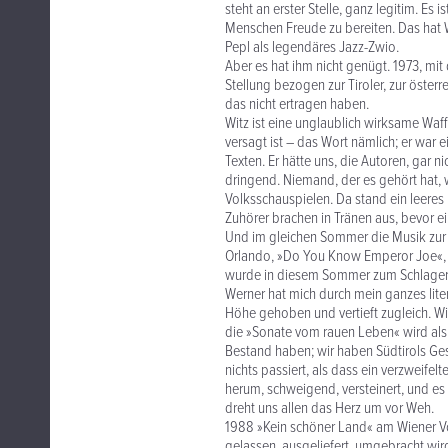
steht an erster Stelle, ganz legitim. Es 
Menschen Freude zu bereiten. Das hat 
Pepl als legendäres Jazz-Zwio.
Aber es hat ihm nicht genügt. 1973, mi
Stellung bezogen zur Tiroler, zur österr
das nicht ertragen haben.
Witz ist eine unglaublich wirksame Waf
versagt ist – das Wort nämlich; er war 
Texten. Er hätte uns, die Autoren, gar 
dringend. Niemand, der es gehört hat, 
Volksschauspielen. Da stand ein leeres 
Zuhörer brachen in Tränen aus, bevor e
Und im gleichen Sommer die Musik zur
Orlando, »Do You Know Emperor Joe«, W
wurde in diesem Sommer zum Schlager, de
Werner hat mich durch mein ganzes liter
Höhe gehoben und vertieft zugleich. Wi
die »Sonate vom rauen Leben« wird als
Bestand haben; wir haben Südtirols Ge
nichts passiert, als dass ein verzweif
herum, schweigend, versteinert, und es i
dreht uns allen das Herz um vor Weh.
1988 »Kein schöner Land« am Wiener Volk
gelassen, ausgeliefert, umgebracht wir