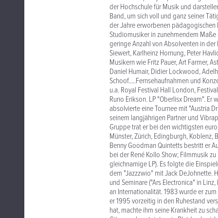
der Hochschule für Musik und darstellen
Band, um sich voll und ganz seiner Tät
der Jahre erworbenen pädagogischen Er
Studiomusiker in zunehmendem Maße an 
geringe Anzahl von Absolventen in der 
Siewert, Karlheinz Hornung, Peter Havli
Musikern wie Fritz Pauer, Art Farmer, As
Daniel Humair, Didier Lockwood, Adel
Schoof.....Fernsehaufnahmen und Konze
u.a. Royal Festival Hall London, Festiv
Runo Erikson. LP "Oberlisx Dream". Er 
absolvierte eine Tournee mit "Austria Dr
seinem langjährigen Partner und Vibrap
Gruppe trat er bei den wichtigsten euro
Münster, Zürich, Edingburgh, Koblenz, Ber
Benny Goodman Quintetts bestritt er Au
bei der René Kollo Show; Filmmusik zu 
gleichnamige LP). Es folgte die Einspi
dem "Jazzzwio" mit Jack DeJohnette. H
und Seminare ("Ars Electronica" in Li
an Internationalität. 1983 wurde er z
er 1995 vorzeitig in den Ruhestand vers
hat, machte ihm seine Krankheit zu sch