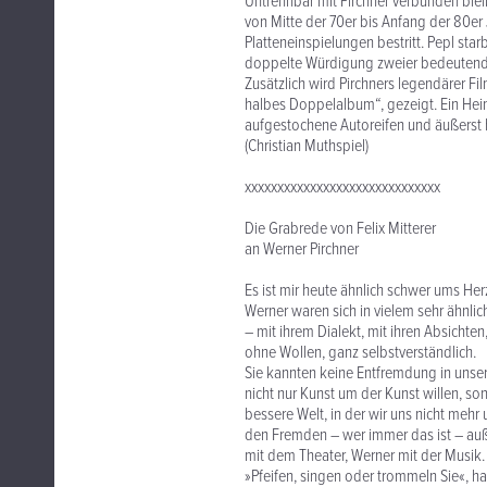
Untrennbar mit Pirchner verbunden bleib
von Mitte der 70er bis Anfang der 80er
Platteneinspielungen bestritt. Pepl s
doppelte Würdigung zweier bedeutender
Zusätzlich wird Pirchners legendärer Fi
halbes Doppelalbum“, gezeigt. Ein Heim
aufgestochene Autoreifen und äußerst 
(Christian Muthspiel)
xxxxxxxxxxxxxxxxxxxxxxxxxxxxxx
Die Grabrede von Felix Mitterer
an Werner Pirchner
Es ist mir heute ähnlich schwer ums Her
Werner waren sich in vielem sehr ähnlic
– mit ihrem Dialekt, mit ihren Absichte
ohne Wollen, ganz selbstverständlich.
Sie kannten keine Entfremdung in unser
nicht nur Kunst um der Kunst willen, s
bessere Welt, in der wir uns nicht me
den Fremden – wer immer das ist – au
mit dem Theater, Werner mit der Musik.
»Pfeifen, singen oder trommeln Sie«, h