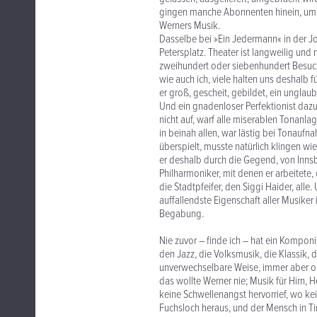
gingen manche Abonnenten hinein, um 
Werners Musik.
Dasselbe bei »Ein Jedermann« in der J
Petersplatz. Theater ist langweilig und
zweihundert oder siebenhundert Besuc
wie auch ich, viele halten uns deshalb f
er groß, gescheit, gebildet, ein unglaub
Und ein gnadenloser Perfektionist dazu
nicht auf, warf alle miserablen Tonanla
in beinah allen, war lästig bei Tonau
überspielt, musste natürlich klingen w
er deshalb durch die Gegend, von Innsbru
Philharmoniker, mit denen er arbeitete
die Stadtpfeifer, den Siggi Haider, all
auffallendste Eigenschaft aller Musiker 
Begabung.
Nie zuvor – finde ich – hat ein Komponis
den Jazz, die Volksmusik, die Klassik, 
unverwechselbare Weise, immer aber o
das wollte Werner nie; Musik für Hirn, 
keine Schwellenangst hervorrief, wo ke
Fuchsloch heraus, und der Mensch in Tir