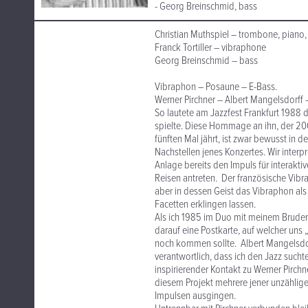
- Georg Breinschmid, bass
Christian Muthspiel – trombone, piano, 
Franck Tortiller – vibraphone
Georg Breinschmid – bass
Vibraphon – Posaune – E-Bass.
Werner Pirchner – Albert Mangelsdorff –
So lautete am Jazzfest Frankfurt 1988 d
spielte. Diese Hommage an ihn, der 2
fünften Mal jährt, ist zwar bewusst in d
Nachstellen jenes Konzertes. Wir interpr
Anlage bereits den Impuls für interakti
Reisen antreten. Der französische Vibrap
aber in dessen Geist das Vibraphon al
Facetten erklingen lassen.
Als ich 1985 im Duo mit meinem Bruder 
darauf eine Postkarte, auf welcher uns 
noch kommen sollte. Albert Mangelsdor
verantwortlich, dass ich den Jazz sucht
inspirierender Kontakt zu Werner Pirchn
diesem Projekt mehrere jener unzählige
Impulsen ausgingen.