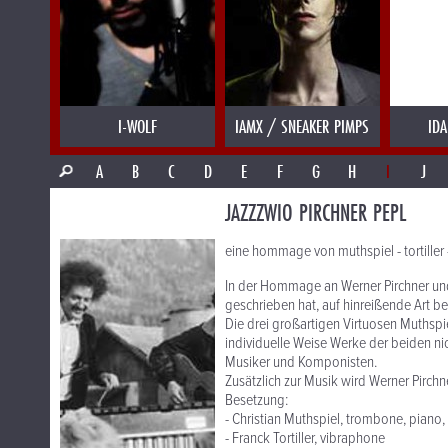
I-WOLF
IAMX / SNEAKER PIMPS
IDA
A
B
C
D
E
F
G
H
I
J
JAZZZWIO PIRCHNER PEPL
eine hommage von muthspiel - tortiller
In der Hommage an Werner Pirchner und
geschrieben hat, auf hinreißende Art b
Die drei großartigen Virtuosen Muthspie
individuelle Weise Werke der beiden ni
Musiker und Komponisten.
Zusätzlich zur Musik wird Werner Pirch
Besetzung:
- Christian Muthspiel, trombone, piano, 
- Franck Tortiller, vibraphone