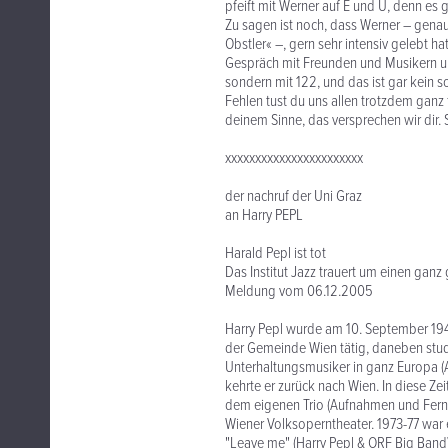
pfeift mit Werner auf E und U, denn es g
Zu sagen ist noch, dass Werner – genau
Obstler« –, gern sehr intensiv gelebt 
Gespräch mit Freunden und Musikern und
sondern mit 122, und das ist gar kein so
Fehlen tust du uns allen trotzdem ganz 
deinem Sinne, das versprechen wir dir. S
xxxxxxxxxxxxxxxxxxxxxxx
der nachruf der Uni Graz
an Harry PEPL
Harald Pepl ist tot
Das Institut Jazz trauert um einen ganz
Meldung vom 06.12.2005
Harry Pepl wurde am 10. September 194
der Gemeinde Wien tätig, daneben studier
Unterhaltungsmusiker in ganz Europa (A
kehrte er zurück nach Wien. In diese Ze
dem eigenen Trio (Aufnahmen und Ferns
Wiener Volksoperntheater. 1973-77 war 
"Leave me" (Harry Pepl & ORF Big Band)