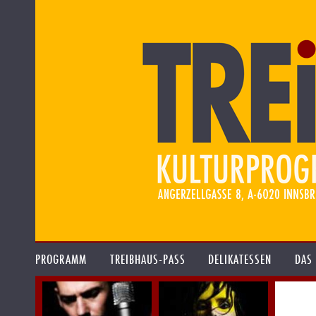
PROGRAMM
TREIBHAUS-PASS
DELIKATESSEN
DAS