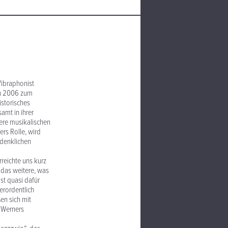
Vibraphonist
ch 2006 zum
istorisches
samt in ihrer
sere musikalischen
ers Rolle, wird
rdenklichen
reichte uns kurz
 das weitere, was
st quasi dafür
erordentlich
en sich mit
n Werners