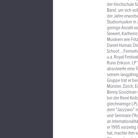
der Hochschule fü
Band, um sich vol
der Jahre erworb
Studiomusiker in
geringe Anzahl vo
Siewert, Karlhein
Musikern wie Fritz
Daniel Humair, D
Schoof.....Fernse
u.a. Royal Festiv
Runo Erikson. LP 
absolvierte eine T
seinem langjährig
Gruppe trat er be
Münster, Zürich, E
Benny Goodman Qui
bei der René Koll
gleichnamige LP).
dem "Jazzzwio" m
und Seminare ("Ar
an Internationali
er 1995 vorzeitig
hat, machte ihm s