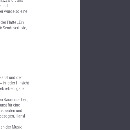
jazzzwio“, das
e und
er wurde so eine
der Platte „Ein
ür Sendeverbote,
 Hansl und der
 in jeder Hinsicht
geblieben, ganz
eren Raum machen,
unst für eine
ausbeuten und
 bezogen, Hansl
 an der Musik