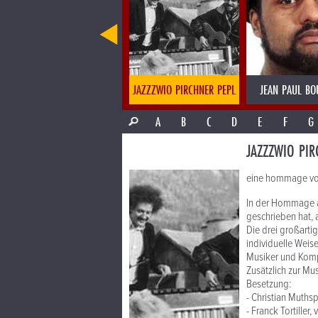
JAZZKANTINE
JAZZZWIO PIRCHNER PEPL
JEAN PAUL BO
A
B
C
D
E
F
G
JAZZZWIO PIR
eine hommage von 
In der Hommage an
geschrieben hat, 
Die drei großartig
individuelle Weis
Musiker und Kom
Zusätzlich zur Mu
Besetzung:
- Christian Muthsp
- Franck Tortiller