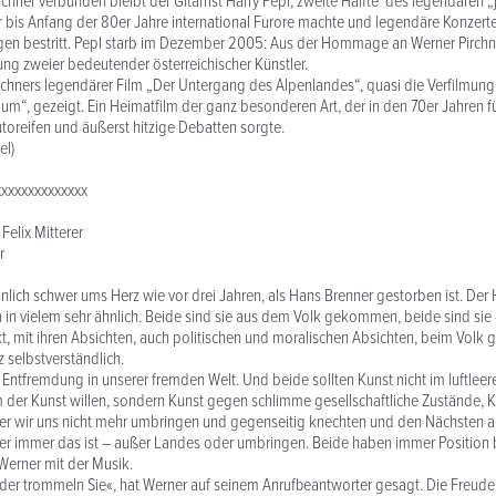
rchner verbunden bleibt der Gitarrist Harry Pepl, zweite Hälfte des legendären „
r bis Anfang der 80er Jahre international Furore machte und legendäre Konzert
ngen bestritt. Pepl starb im Dezember 2005: Aus der Hommage an Werner Pirchn
g zweier bedeutender österreichischer Künstler.
irchners legendärer Film „Der Untergang des Alpenlandes“, quasi die Verfilmung 
m“, gezeigt. Ein Heimatfilm der ganz besonderen Art, der in den 70er Jahren f
oreifen und äußerst hitzige Debatten sorgte.
el)
xxxxxxxxxxxxxx
Felix Mitterer
r
ähnlich schwer ums Herz wie vor drei Jahren, als Hans Brenner gestorben ist. Der
 in vielem sehr ähnlich. Beide sind sie aus dem Volk gekommen, beide sind sie –
kt, mit ihren Absichten, auch politischen und moralischen Absichten, beim Volk 
 selbstverständlich.
 Entfremdung in unserer fremden Welt. Und beide sollten Kunst nicht im luftle
m der Kunst willen, sondern Kunst gegen schlimme gesellschaftliche Zustände, K
 der wir uns nicht mehr umbringen und gegenseitig knechten und den Nächsten 
r immer das ist – außer Landes oder umbringen. Beide haben immer Position
Werner mit der Musik.
oder trommeln Sie«, hat Werner auf seinem Anrufbeantworter gesagt. Die Freude