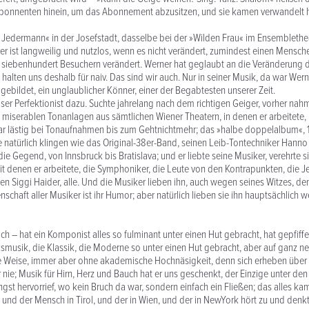
onnenten hinein, um das Abonnement abzusitzen, und sie kamen verwandelt h
 Jedermann« in der Josefstadt, dasselbe bei der »Wilden Frau« im Ensembleth
ter ist langweilig und nutzlos, wenn es nicht verändert, zumindest einen Mensch
 siebenhundert Besuchern verändert. Werner hat geglaubt an die Veränderung 
e halten uns deshalb für naiv. Das sind wir auch. Nur in seiner Musik, da war Wern
 gebildet, ein unglaublicher Könner, einer der Begabtesten unserer Zeit.
er Perfektionist dazu. Suchte jahrelang nach dem richtigen Geiger, vorher nahm
le miserablen Tonanlagen aus sämtlichen Wiener Theatern, in denen er arbeitete, 
war lästig bei Tonaufnahmen bis zum Gehtnichtmehr; das »halbe doppelalbum«,
e natürlich klingen wie das Original-38er-Band, seinen Leib-Tontechniker Hanno
ie Gegend, von Innsbruck bis Bratislava; und er liebte seine Musiker, verehrte si
it denen er arbeitete, die Symphoniker, die Leute von den Kontrapunkten, die 
den Siggi Haider, alle. Und die Musiker lieben ihn, auch wegen seines Witzes, de
nschaft aller Musiker ist ihr Humor; aber natürlich lieben sie ihn hauptsächlich 
ich – hat ein Komponist alles so fulminant unter einen Hut gebracht, hat gepfiffe
ksmusik, die Klassik, die Moderne so unter einen Hut gebracht, aber auf ganz ne
 Weise, immer aber ohne akademische Hochnäsigkeit, denn sich erheben über
 nie; Musik für Hirn, Herz und Bauch hat er uns geschenkt, der Einzige unter de
gst hervorrief, wo kein Bruch da war, sondern einfach ein Fließen; das alles k
 und der Mensch in Tirol, und der in Wien, und der in NewYork hört zu und denkt