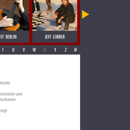
EFF BERLIN
JEFF LORBER
JEFF RICHMAN
T
U
V
W
X
Y
Z
#
hichte
ersönliche und
rstorbenen
eigt.