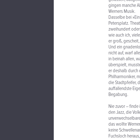
gingen manche Ab
Werners Musik.
Dasselbe bei »Ein
Petersplatz. Thea
zweihundert oder
wie auch ich, viel
er groß, gescheit,
Und ein gnadenlos
nicht auf, warf al
in beinah allen, 
überspielt, musst
er deshalb durch d
Philharmoniker, m
die Stadtpfeifer, 
auffallendste Eige
Begabung.
Nie zuvor – finde 
den Jazz, die Vol
unverwechselbare
das wollte Werner
keine Schwellenan
Fuchsloch heraus,