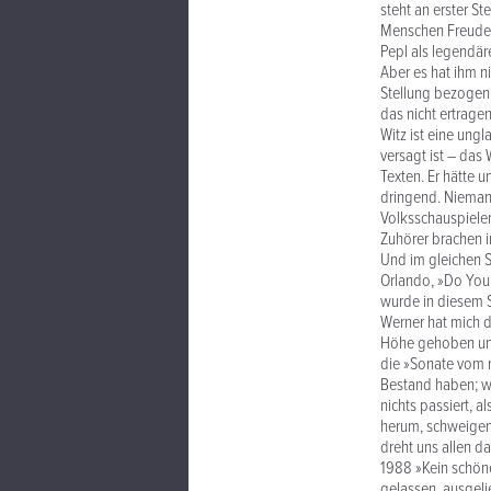
steht an erster St
Menschen Freude 
Pepl als legendär
Aber es hat ihm n
Stellung bezogen z
das nicht ertrage
Witz ist eine ung
versagt ist – das
Texten. Er hätte 
dringend. Niemand
Volksschauspielen
Zuhörer brachen i
Und im gleichen 
Orlando, »Do You
wurde in diesem S
Werner hat mich d
Höhe gehoben und 
die »Sonate vom r
Bestand haben; wi
nichts passiert, 
herum, schweigend,
dreht uns allen d
1988 »Kein schöne
gelassen, ausgeli