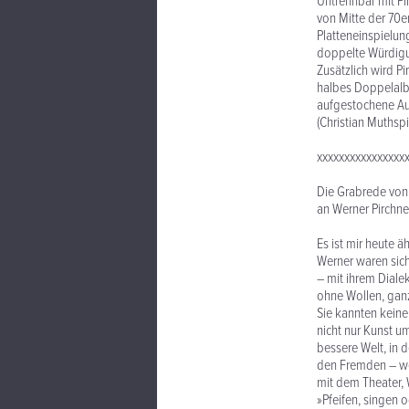
Untrennbar mit Pi
von Mitte der 70e
Platteneinspielu
doppelte Würdigun
Zusätzlich wird P
halbes Doppelalbu
aufgestochene Aut
(Christian Muthspi
xxxxxxxxxxxxxxxx
Die Grabrede von 
an Werner Pirchne
Es ist mir heute 
Werner waren sich
– mit ihrem Diale
ohne Wollen, ganz
Sie kannten keine
nicht nur Kunst u
bessere Welt, in
den Fremden – we
mit dem Theater, 
»Pfeifen, singen 