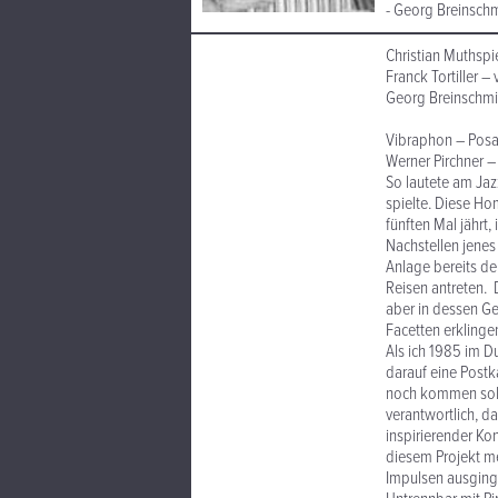
- Georg Breinsch
Christian Muthspi
Franck Tortiller –
Georg Breinschmi
Vibraphon – Posa
Werner Pirchner –
So lautete am Jaz
spielte. Diese H
fünften Mal jährt,
Nachstellen jenes 
Anlage bereits de
Reisen antreten. D
aber in dessen Ge
Facetten erklinge
Als ich 1985 im D
darauf eine Postk
noch kommen sollt
verantwortlich, d
inspirierender Ko
diesem Projekt me
Impulsen ausging