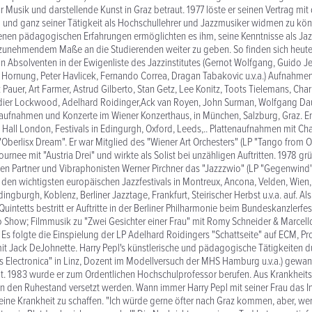
r Musik und darstellende Kunst in Graz betraut. 1977 löste er seinen Vertrag mit
l und ganz seiner Tätigkeit als Hochschullehrer und Jazzmusiker widmen zu kön
enen pädagogischen Erfahrungen ermöglichten es ihm, seine Kenntnisse als Jaz
 zunehmendem Maße an die Studierenden weiter zu geben. So finden sich heute 
n Absolventen in der Ewigenliste des Jazzinstitutes (Gernot Wolfgang, Guido J
z Hornung, Peter Havlicek, Fernando Correa, Dragan Tabakovic u.v.a.) Aufnahmen 
 Pauer, Art Farmer, Astrud Gilberto, Stan Getz, Lee Konitz, Toots Tielemans, Charl
idier Lockwood, Adelhard Roidinger,Ack van Royen, John Surman, Wolfgang Da
haufnahmen und Konzerte im Wiener Konzerthaus, in München, Salzburg, Graz. 
al Hall London, Festivals in Edingurgh, Oxford, Leeds,.. Plattenaufnahmen mit Ch
"Oberlisx Dream". Er war Mitglied des "Wiener Art Orchesters" (LP "Tango from 
ournee mit "Austria Drei" und wirkte als Solist bei unzähligen Auftritten. 1978 gr
en Partner und Vibraphonisten Werner Pirchner das "Jazzzwio" (LP "Gegenwind")
i den wichtigsten europäischen Jazzfestivals in Montreux, Ancona, Velden, Wien,
dingburgh, Koblenz, Berliner Jazztage, Frankfurt, Steirischer Herbst u.v.a. auf. Al
ntetts bestritt er Auftritte in der Berliner Philharmonie beim Bundeskanzlerfe
o Show; Filmmusik zu "Zwei Gesichter einer Frau" mit Romy Schneider & Marcell
 Es folgte die Einspielung der LP Adelhard Roidingers "Schattseite" auf ECM, P
it Jack DeJohnette. Harry Pepl's künstlerische und pädagogische Tätigkeiten
s Electronica" in Linz, Dozent im Modellversuch der MHS Hamburg u.v.a.) gew
tät. 1983 wurde er zum Ordentlichen Hochschulprofessor berufen. Aus Krankhei
 in den Ruhestand versetzt werden. Wann immer Harry Pepl mit seiner Frau das In
eine Krankheit zu schaffen. "Ich würde gerne öfter nach Graz kommen, aber, wen