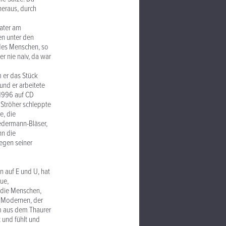
eraus, durch
eater am
en unter den
des Menschen, so
er nie naiv, da war
 er das Stück
und er arbeitete
 1996 auf CD
 Ströher schleppte
e, die
Jedermann-Bläser,
nn die
wegen seiner
n auf E und U, hat
ue,
 die Menschen,
n Modernen, der
am aus dem Thaurer
 und fühlt und