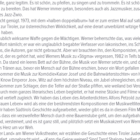
elle, ganz legitim. Es ist schön, zu pfeifen, zu singen und zu trommeln. Es ist sch
zu bereiten. Das hat Werner immer getan, besonders auch als Jazzmusiker, zu
es Jazz-Zwio.
icht genügt. 1973, mit dem »halben doppelalbum« hat er zum ersten Mal auf sat
ur Tiroler, zur österreichischen Wirklichkeit, auf eine derart unverblümt witzige 
n haben.
laublich wirksame Waffe gegen die Mächtigen. Werner beherrschte das, was vie
 Wort nämlich; er war ein unglaublich begabter Verfasser von lakonischen, ins S
uns, die Autoren, gar nicht gebraucht. Aber wir brauchten ihn, den Komponisten, 
, der es gehört hat, wird Werners Musik zu »Stigma« vergessen, 1982 in Telfs 
. Da stand ein leeres Bett auf der Bühne, die Musik von Werner setzte ein, und 
n Tränen aus, bevor ein Mensch auf der Bühne erschien, bevor ein Wort gefallen
Sommer die Musik zur Komödie»Kaiser Josef und die Bahnwärterstochter« von
 Know Emperor Joe«, Witz auf dem höchsten Niveau, ein Jubel ohnegleichen, e
ommer zum Schlager, den die Telfer auf der Straße pfiffen, wie weiland bei Verd
urch mein ganzes literarisches Leben begleitet, er hat meine Stücke und Filme ve
vertieft zugleich. Wir haben das Leben des Arbeiterdichters Alfons Petzold z
auen Leben« wird als eine der berührendsten Kompositionen der Musikweltliter
r haben Südtirols Geschichte aufgearbeitet, wieder gibt es da in diesem Film
als dass ein verzweifelter Mensch durch eine Bauernstube geht, um den aufgebah
 versteinert, und es ist ganz still, und plötzlich setzt ein Musikakzent von Wern
as Herz um vor Weh.
r Land« am Wiener Volkstheater, wir erzählen die Geschichte eines Tiroler Juden
efert, umgebracht wird – »Kann die Geige weinen? Sing! Tanz! Shalom« heißen d