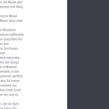
ön, mit Musik den
sammen mit Harry
irische Weise
Weise, dass viele
len Musikern
chwarze treffenden
wir brauchten ihn
bei den
die Zuschauer,
 war.
 Herzmanovsky-
iner der Songs
i in Mailand.
redelt, in die
usammen verfilmt,
atur für immer
 Momente, wo
rten toten Sohn
er ein, und es
, der im Stich
ie Sätze. Da