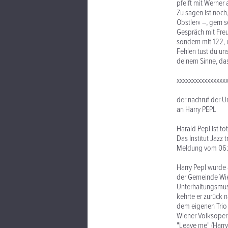
pfeift mit Werner 
Zu sagen ist noch
Obstler« –, gern 
Gespräch mit Freu
sondern mit 122, u
Fehlen tust du un
deinem Sinne, das 
xxxxxxxxxxxxxxxx
der nachruf der U
an Harry PEPL
Harald Pepl ist tot
Das Institut Jazz
Meldung vom 06.
Harry Pepl wurde
der Gemeinde Wien 
Unterhaltungsmusi
kehrte er zurück 
dem eigenen Trio 
Wiener Volksopern
"Leave me" (Harry