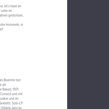
e, let`s have an
d oder im
Jahren gestorben,
oder trommeln, in
er!
als Beamter bei
e als
e Baker). 1971
h Consort und mit
usiker und im
Sextetts. Solo-LP
 Gitarre-Jazz an