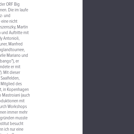
 der ORF Big
nen. Die im laufe
z- und
eine nicht
eszenszky, Martin
und Auftritte mit
y Antonioli,
uner, Manfred
Englandtournee,
arlie Mariano und
Obango"), er
ündete er mit
. Mit dieser
 Saalfelden,
s Mitglied des
st, in Kopenhagen
o Mastroiani (auch
roduktionen mit
 durch Workshops
annen immer mehr
tsgründen musste
stitut besucht
n ich nur eine