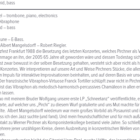
mid, bass
el – trombone, piano, electronics
 vibraphone
d – bass
une – E-Bass.
 Albert Mangelsdorff – Robert Riegler.
zfest Frankfurt 1988 die Besetzung des letzten Konzertes, welches Pirchner als 
ommage an ihn, der 2005 65 Jahre alt geworden wäre und dessen Todestag si
 ist zwar bewusst in der selben Besetzung gehalten, versteht sich aber nicht als h
Konzertes. Wir interpretieren auf unsere Art und Weise Pirchners Stücke, die alle
n Impuls für interaktive Improvisationen beinhalten, und auf deren Basis wir un
er französische Vibraphon-Virtuose Franck Tortiller schlüpft zwar nicht in Pirchn
ist das Vibraphon als melodisch-harmonisch-percussives Chamäleon in allen e
n lassen.
uo mit meinem Bruder Wolfgang unsere erste LP „Schneetanz“ veröffentlichte, er
arte, auf welcher uns „Pirchi“ zu diesem Wurf gratulierte und uns Mut machte für
e. Albert Mangelsdorff wiederum war mein großes Vorbild als Posaunist und i
ass ich den Jazz suchte (und fand). Und mein freundschaftlicher und für mich auß
ntakt zu Werner Pirchner als Komponistenkollege bestand viele Jahre. So schließ
hrere jener unzähligen Kreise, deren Ausbreitung in konzentrischen Wellen vo
en.