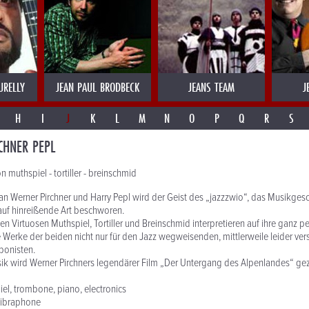
URELLY
JEAN PAUL BRODBECK
JEANS TEAM
J
H
I
J
K
L
M
N
O
P
Q
R
S
CHNER PEPL
muthspiel - tortiller - breinschmid
 Werner Pirchner und Harry Pepl wird der Geist des „jazzzwio“, das Musikgesc
auf hinreißende Art beschworen.
en Virtuosen Muthspiel, Tortiller und Breinschmid interpretieren auf ihre ganz p
e Werke der beiden nicht nur für den Jazz wegweisenden, mittlerweile leider ve
ponisten.
sik wird Werner Pirchners legendärer Film „Der Untergang des Alpenlandes“ gez
iel, trombone, piano, electronics
, vibraphone