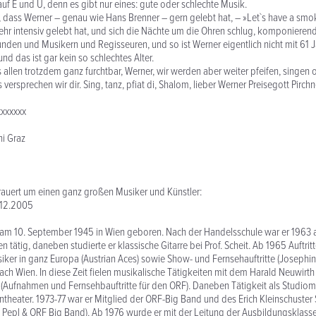
auf E und U, denn es gibt nur eines: gute oder schlechte Musik.
, dass Werner – genau wie Hans Brenner – gern gelebt hat, – »Let`s have a smok
sehr intensiv gelebt hat, und sich die Nächte um die Ohren schlug, komponieren
nden und Musikern und Regisseuren, und so ist Werner eigentlich nicht mit 61 
nd das ist gar kein so schlechtes Alter.
s allen trotzdem ganz furchtbar, Werner, wir werden aber weiter pfeifen, singen 
versprechen wir dir. Sing, tanz, pfiat di, Shalom, lieber Werner Preisegott Pirchn
xxxxxxx
ni Graz
 trauert um einen ganz großen Musiker und Künstler:
12.2005
 am 10. September 1945 in Wien geboren. Nach der Handelsschule war er 1963 
tätig, daneben studierte er klassische Gitarre bei Prof. Scheit. Ab 1965 Auftritt
ker in ganz Europa (Austrian Aces) sowie Show- und Fernsehauftritte (Josephin
nach Wien. In diese Zeit fielen musikalische Tätigkeiten mit dem Harald Neuwirt
(Aufnahmen und Fernsehbauftritte für den ORF). Daneben Tätigkeit als Studiom
theater. 1973-77 war er Mitglied der ORF-Big Band und des Erich Kleinschuster 
 Pepl & ORF Big Band). Ab 1976 wurde er mit der Leitung der Ausbildungsklasse