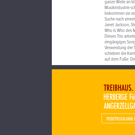
ganze Weile an I
Musikindustrie sc
bekommen sie von 
Suche nach einem
Janet Jackson, Sh
Who Is Who des Mu
Dieses Trio arbei
eingängiges Songw
Verwendung der Si
schieben die Karri
auf dem Fuße. Der
PRINTPROGRAMM 