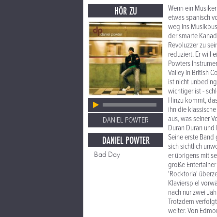
Wenn ein Musiker
HÖR ZU
etwas spanisch vo
weg ins Musikbusi
der smarte Kanadi
Revoluzzer zu sein
reduziert. Er wil
Powters Instrument
Valley in British
ist nicht unbedin
wichtiger ist - s
Hinzu kommt, dass
ihn die klassisch
aus, was seiner V
DANIEL POWTER
Duran Duran und 
Seine erste Band g
DANIEL POWTER
sich sichtlich un
Bad Day
er übrigens mit s
große Entertainer
'Rocktoria' überz
Klavierspiel vorw
nach nur zwei Jah
Trotzdem verfolgt
weiter. Von Edmon