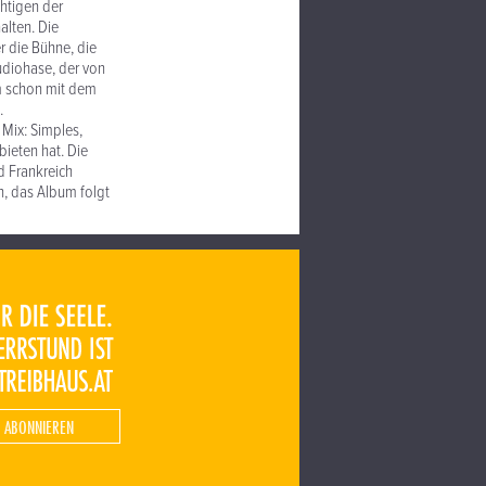
htigen der
alten. Die
r die Bühne, die
udiohase, der von
am schon mit dem
.
 Mix: Simples,
bieten hat. Die
d Frankreich
en, das Album folgt
 ABONNIEREN