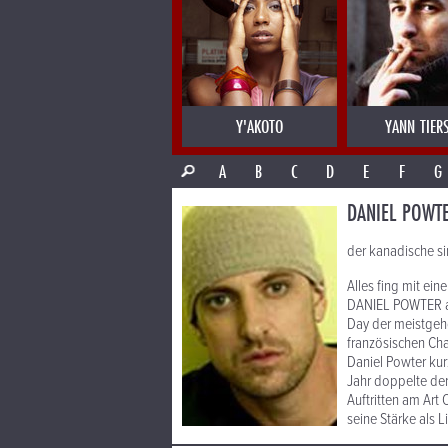
Y'AKOTO
YANN TIER
A
B
C
D
E
F
G
DANIEL POWT
der kanadische sin
Alles fing mit ei
DANIEL POWTER au
Day der meistgehör
französischen Cha
Daniel Powter kur
Jahr doppelte der
Auftritten am Art
seine Stärke als L