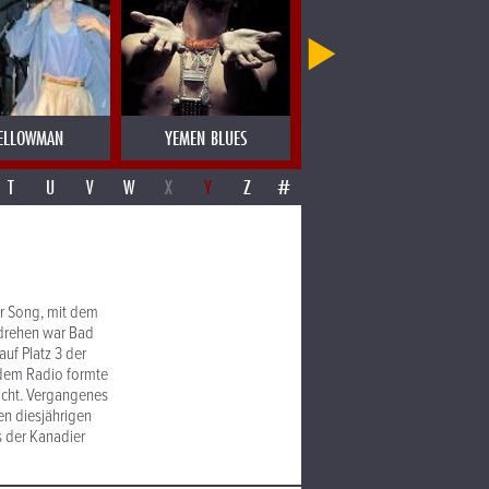
ELLOWMAN
YEMEN BLUES
YERBA BUENA
T
U
V
W
X
Y
Z
#
er Song, mit dem
drehen war Bad
auf Platz 3 der
 dem Radio formte
icht. Vergangenes
en diesjährigen
s der Kanadier