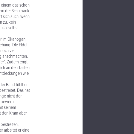
t einem das schon
 von der Schulbank
rt sich auch, wenn
n zu, kein
Musik selbst
 der im Okanogan
iehung. Die Fidel
noch viel
ig anschmachten.
ier". Zudem engt
sich an den Tasten
nentdeckungen wie
der Band fühlt er
estreitet. Das hat
nge nicht der
ttbewerb
mit seinem
ft den Kram aber
bestreiten,
r arbeitet er eine