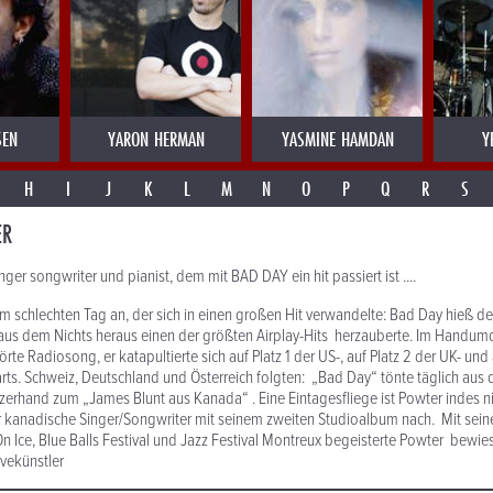
SEN
YARON HERMAN
YASMINE HAMDAN
Y
H
I
J
K
L
M
N
O
P
Q
R
S
ER
ger songwriter und pianist, dem mit BAD DAY ein hit passiert ist ....
nem schlechten Tag an, der sich in einen großen Hit verwandelte: Bad Day hieß d
s dem Nichts heraus einen der größten Airplay-Hits herzauberte. Im Handum
te Radiosong, er katapultierte sich auf Platz 1 der US-, auf Platz 2 der UK- und 
rts. Schweiz, Deutschland und Österreich folgten: „Bad Day“ tönte täglich aus
zerhand zum „James Blunt aus Kanada“ . Eine Eintagesfliege ist Powter indes n
 kanadische Singer/Songwriter mit seinem zweiten Studioalbum nach. Mit sein
 On Ice, Blue Balls Festival und Jazz Festival Montreux begeisterte Powter bewie
ivekünstler