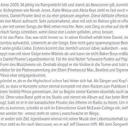
 Anno 2005 34-jährig ins Rampenlicht tritt und damit als Newcomer gilt, komm
r. Kolleginnen wie Norah Jones, Katie Melua und Alicia Keys zieht es fast noch
ness, Daniel Powter lässt es da eher gelassen angehen. Diese Attitüde offenba
er den Mund aufmacht. Sehr zurückhaltend, aber mit sich im Reinen gibt er offe
, der mit seinen Songs die Welt retten möchte. Nein, sein Ding ist eher auf die 
l einfach Songs schreiben, wenn diese den Leuten gefallen, umso besser.
 ist das Piano. Das war nicht immer so. In seiner Kindheit erhält klein Daniel,
 Columbia aufwächst, Unterricht an der Geige. Eine nicht ganz spannungslose Bez
gt seine große Liebe. Erstens kommt das ziemlich uncool rüber, außerdem - was 
chleppt man mit einer Geige keine Mädels ab und kann sie nicht Baker Boys-mäß
 Daniel Powter Legastheniker ist. Für ihn sind Noten "schwarze Punkte auf Pap
e Form des Musizierens ein. Deshalb kloppt er die Violine in die Tonne und tobt 
orliebe für die Plattensammlung der Eltern (Fleetwood Mac, Beatles) und Eige
Prince eher entgegenkommt.
ründet er, als er die Highschool schon fast hinter sich hat. Als Sänger und Kopf 
wohl, so dass er Konzerte schon einmal komplett mit dem Rücken zum Publikum b
einem Vorbild Prince gemeinsam, der zu Beginn seiner Karriere ebenfalls noch la
 ist. Ohne seine Band geht er ins Studio und nimmt ein Album auf, das beim We
eugt, bald ist er in der kanadischen Provinz des öfteren im Radio zu hören. Um 
ärts zu kommen, schreibt er sich im Edmontoner Grant McEwan-College ein, wir
ren wieder hin - erneut steht im seine Leseschwäche im Wege.
 er weiter sein Ziel, irgendwann einmal mit seiner Musik den Lebensunterhalt zu 
ton zieht es ihn nach Vancouver, wo er auf Jeff Dawson trifft. Mit dem Songwrite