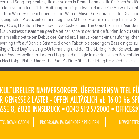
deen und Songfragmenten, die die beiden in Demo-Form an die üblichen Verdäc
hicken, verbunden mit der Hoffnung, von irgendwem einmal eine Antwort zu erh
Tom Whalley, einem hohen Tier bei Warner Music. Kurz darauf ist der Deal übe
 geeigneten Produzenten kann beginnen. Mitchell Froom, ein ausgefuchster St
eryl Crow, Phantom Planet über Elvis Costello und The Corrs bis hin zu Pearl J
sikbusiness zusammen gearbeitet hat, scheint der richtige für den Job zu sein
tet am selbstbetitelten Debüt des Kanadiers. Heraus kommt ein unaufdringlicher
riting trifft auf Daniels Stimme, die von Falsett bis sonorigem Bass einiges zu 
ngle "Bad Day" als Jingle-Untermalung und der Chart-Erfolg in der Schweiz un
ere Powters weiter an. Folgerichtig geht die Single in die deutschen Bestenlist
 Nachfolge-Platte "Under The Radar" dürfte ähnlicher Erfolg beschieden sein.
ETC. DOWNLOADEN
PROGRAMM IM KALENDER SPEICHERN
NEWSLETTER