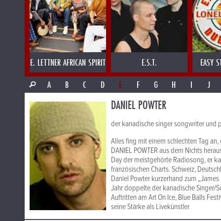
E. LETTNER AFRICAN SPIRIT
E.S.T.
EASY S
A
B
C
D
E
F
G
H
I
J
DANIEL POWTER
der kanadische singer songwriter und pia
Alles fing mit einem schlechten Tag an,
DANIEL POWTER aus dem Nichts heraus 
Day der meistgehörte Radiosong, er katap
französischen Charts. Schweiz, Deutsch
Daniel Powter kurzerhand zum „James Bl
Jahr doppelte der kanadische Singer/S
Auftritten am Art On Ice, Blue Balls Fe
seine Stärke als Livekünstler