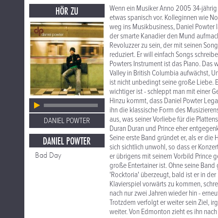
Wenn ein Musiker Anno 2005 34-jährig 
HÖR ZU
etwas spanisch vor. Kolleginnen wie No
weg ins Musikbusiness, Daniel Powter l
der smarte Kanadier den Mund aufmacht.
Revoluzzer zu sein, der mit seinen Songs
reduziert. Er will einfach Songs schrei
Powters Instrument ist das Piano. Das w
Valley in British Columbia aufwächst, U
ist nicht unbedingt seine große Liebe.
wichtiger ist - schleppt man mit einer
Hinzu kommt, dass Daniel Powter Legast
ihn die klassische Form des Musizierens
aus, was seiner Vorliebe für die Platt
DANIEL POWTER
Duran Duran und Prince eher entgege
Seine erste Band gründet er, als er die 
DANIEL POWTER
sich sichtlich unwohl, so dass er Konz
Bad Day
er übrigens mit seinem Vorbild Prince g
große Entertainer ist. Ohne seine Band
'Rocktoria' überzeugt, bald ist er in d
Klavierspiel vorwärts zu kommen, schre
nach nur zwei Jahren wieder hin - erne
Trotzdem verfolgt er weiter sein Ziel, 
weiter. Von Edmonton zieht es ihn nach 