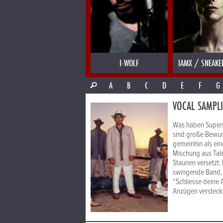
I-WOLF
IAMX / SNEAKE
A
B
C
D
E
F
G
VOCAL SAMPL
Was haben Supers
sind große Bewun
gemeinhin als ein
Mischung aus Tal
Staunen versetzt.
swingende Band, d
“Schliesse deine 
Anzügen versteckt