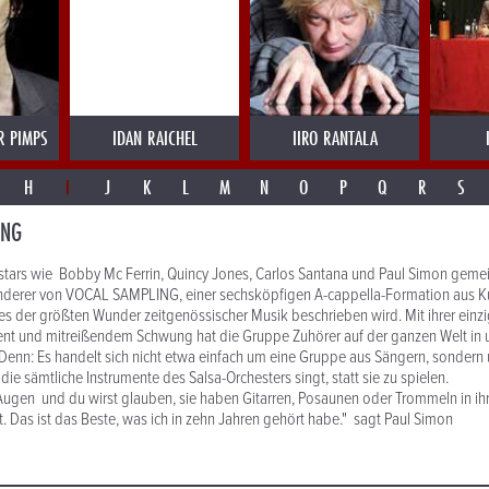
R PIMPS
IDAN RAICHEL
IIRO RANTALA
H
I
J
K
L
M
N
O
P
Q
R
S
ING
tars wie Bobby Mc Ferrin, Quincy Jones, Carlos Santana und Paul Simon gemei
derer von VOCAL SAMPLING, einer sechsköpfigen A-cappella-Formation aus K
es der größten Wunder zeitgenössischer Musik beschrieben wird. Mit ihrer einzi
ent und mitreißendem Schwung hat die Gruppe Zuhörer auf der ganzen Welt in
 Denn: Es handelt sich nicht etwa einfach um eine Gruppe aus Sängern, sondern
ie sämtliche Instrumente des Salsa-Orchesters singt, statt sie zu spielen.
Augen und du wirst glauben, sie haben Gitarren, Posaunen oder Trommeln in ihr
. Das ist das Beste, was ich in zehn Jahren gehört habe." sagt Paul Simon