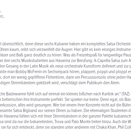
,
oc,
t übersichtlich, denn diese sechs Kubaner haben ein komplettes Salsa Orchester
Ohren kaum, reibt sich verzweifelt die Augen: Hier gibt es kein einziges Instru
Bläser und Baß ganz deutlich zu hören. Was als Freizeitspaß für langweilige Pa
bei den sechs Musikstudenten aus Havanna zur Berufung: A-Capella-Salsa zum 
n Gesang in der Latin Musik als neue orchestrale Kunstform definiert und zur p
ürde man Bobby McFerrin im Sechserpack hören, plappert, poppt und ploppt e
p, dort ein wenig gepfiffene Flötentöne, dann ein Percussionsolo ohne jeden 
idigen Stimmbändern gekitzelt wird, verschlägt dem Publikum den Atem.
sche Badewanne fühlt sich auf einmal ein kleines bißchen nach Karibik an." (TAZ)
 beherrschen ihre Instrumente perfekt. Sie spielen nur keine. Denn egal, ob Bass
rkussion, alles wird gesungen. Wer bei einem ihrer Konzerte nicht auf die Bühn
 gesamte Salsa Bigband vor seinen Ohren zu haben. Die ehemaligen Studenten d
n Havanna fühlen sich mit ihren Stimmbändern in der ganzen Palette kubanische
a sind da nur die bekanntesten, Trova und Palo Monte treten hinzu. Auch die W
ie für sich entdeckt, denn sie standen unter anderem mit Chaka Khan, Phil Coll