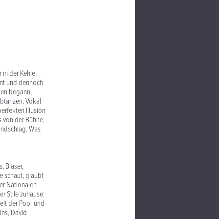
 in der Kehle.
ment und dennoch
usen begann,
Abtanzen. Vokal
erfekten Illusion
s von der Bühne,
Handschlag. Was
, Bläser,
e schaut, glaubt
er Nationalen
r Stile zuhause:
elt der Pop- und
ins, David