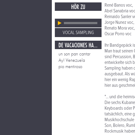
René Banos voc,
HÖR ZU
Abel Sanabria voc
Reinaido Sanler v
Jorge Nunez voc,
Renato Mora voc,
VOCAL SAMPLING
Oscar Porro voc
DE VACACIONES HABANA
Ihr Bandgepäck is
Man traut seinen 
un son pan cantar
sind Percussion, 
Ay! Venezuela
entwickelte sich 
pio mentiroso
Sampling haben de
ausgebaut. Als w
hier ein wenig Ra
hier aus geschme
"... und die heimi
Die sechs Kubaner
Keyboards oder Pe
tatsächlich, eine
Musikhochschule i
Son, Bolero, Rumb
Rockmusik haben s