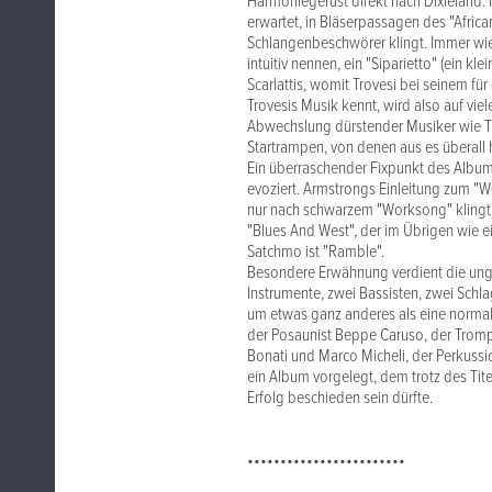
Harmoniegerüst direkt nach Dixieland. 
erwartet, in Bläserpassagen des "Africa
Schlangenbeschwörer klingt. Immer wie
intuitiv nennen, ein "Siparietto" (ein k
Scarlattis, womit Trovesi bei seinem für
Trovesis Musik kennt, wird also auf vie
Abwechslung dürstender Musiker wie Tr
Startrampen, von denen aus es überall
Ein überraschender Fixpunkt des Album
evoziert. Armstrongs Einleitung zum "Wes
nur nach schwarzem "Worksong" klingt, 
"Blues And West", der im Übrigen wie 
Satchmo ist "Ramble".
Besondere Erwähnung verdient die unge
Instrumente, zwei Bassisten, zwei Schl
um etwas ganz anderes als eine normale
der Posaunist Beppe Caruso, der Tromp
Bonati und Marco Micheli, der Perkussi
ein Album vorgelegt, dem trotz des Tit
Erfolg beschieden sein dürfte.
••••••••••••••••••••••••