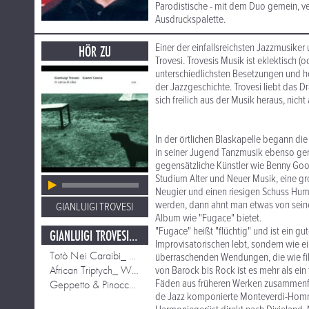
Parodistische - mit dem Duo gemein, ve
Ausdruckspalette.
Einer der einfallsreichsten Jazzmusiker 
HÖR ZU
Trovesi. Trovesis Musik ist eklektisch (
unterschiedlichsten Besetzungen und ho
der Jazzgeschichte. Trovesi liebt das D
sich freilich aus der Musik heraus, nic
In der örtlichen Blaskapelle begann die
in seiner Jugend Tanzmusik ebenso ger
gegensätzliche Künstler wie Benny Goo
Studium Alter und Neuer Musik, eine groß
Neugier und einen riesigen Schuss Humo
werden, dann ahnt man etwas von seinem 
GIANLUIGI TROVESI
Album wie "Fugace" bietet.
"Fugace" heißt "flüchtig" und ist ein gu
GIANLUIGI TROVESI OTTETO: FUGACE.
Improvisatorischen lebt, sondern wie ei
Totò Nei Caraibi_ Alla fiera;
überraschenden Wendungen, die wie fil
African Triptych_ Wide Lake
von Barock bis Rock ist es mehr als ein
Fäden aus früheren Werken zusammenfli
Geppetto & Pinocchio in Groppa (mit Gianni Coscia)
de Jazz komponierte Monteverdi-Homma