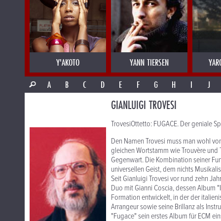
Y'AKOTO
YANN TIERSEN
YAR
A
B
C
D
E
F
G
H
I
J
GIANLUIGI TROVESI
TrovesiOttetto: FUGACE. Der geniale 
Den Namen Trovesi muss man wohl vom it
gleichen Wortstamm wie Trouvère und Tro
Gegenwart. Die Kombination seiner Fun
universellen Geist, dem nichts Musikali
Seit Gianluigi Trovesi vor rund zehn Ja
Duo mit Gianni Coscia, dessen Album "
Formation entwickelt, in der der italie
Arrangeur sowie seine Brillanz als Inst
"Fugace" sein erstes Album für ECM ein