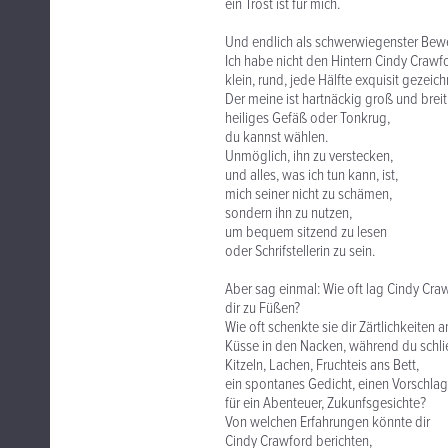
ein Trost ist für mich.
Und endlich als schwerwiegenster Bewe
Ich habe nicht den Hintern Cindy Crawf
klein, rund, jede Hälfte exquisit gezeich
Der meine ist hartnäckig groß und breit
heiliges Gefäß oder Tonkrug,
du kannst wählen.
Unmöglich, ihn zu verstecken,
und alles, was ich tun kann, ist,
mich seiner nicht zu schämen,
sondern ihn zu nutzen,
um bequem sitzend zu lesen
oder Schrifstellerin zu sein.
Aber sag einmal: Wie oft lag Cindy Cra
dir zu Füßen?
Wie oft schenkte sie dir Zärtlichkeiten
Küsse in den Nacken, während du schlie
Kitzeln, Lachen, Fruchteis ans Bett,
ein spontanes Gedicht, einen Vorschlag
für ein Abenteuer, Zukunfsgesichte?
Von welchen Erfahrungen könnte dir
Cindy Crawford berichten,