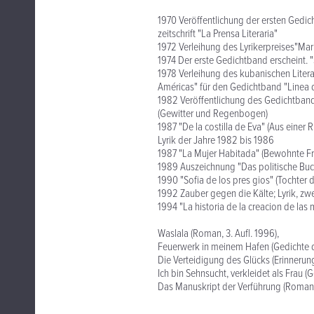
1970 Veröffentlichung der ersten Gedich
zeitschrift "La Prensa Literaria"
1972 Verleihung des Lyrikerpreises"Mar
1974 Der erste Gedichtband erscheint. 
1978 Verleihung des kubanischen Litera
Américas" für den Gedichtband "Linea d
1982 Veröffentlichung des Gedichtbande
(Gewitter und Regenbogen)
1987 "De la costilla de Eva" (Aus einer
Lyrik der Jahre 1982 bis 1986
1987 "La Mujer Habitada" (Bewohnte F
1989 Auszeichnung "Das politische Buc
1990 "Sofia de los pres gios" (Tochter
1992 Zauber gegen die Kälte; Lyrik, zw
1994 "La historia de la creacion de las
Waslala (Roman, 3. Aufl. 1996),
Feuerwerk in meinem Hafen (Gedichte de
Die Verteidigung des Glücks (Erinnerun
Ich bin Sehnsucht, verkleidet als Frau
Das Manuskript der Verführung (Roman