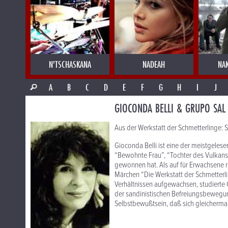
N'TSCHASKANA
NADEAH
NA
A
B
C
D
E
F
G
H
I
J
GIOCONDA BELLI & GRUPO SAL
Aus der Werkstatt der Schmetterlinge: S
Gioconda Belli ist eine der meistgeles
“Bewohnte Frau”, “Tochter des Vulkans”
gewonnen hat. Als auf für Erwachsene re
Märchen “Die Werkstatt der Schmetterl
Verhältnissen aufgewachsen, studierte 
der sandinistischen Befreiungsbewegu
Selbstbewußtsein, daß sich gleicherm