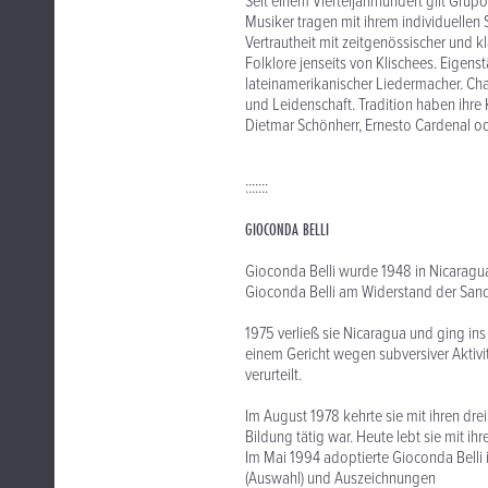
Seit einem Vierteljahrhundert gilt Gru
Musiker tragen mit ihrem individuellen S
Vertrautheit mit zeitgenössischer und k
Folklore jenseits von Klischees. Eige
lateinamerikanischer Liedermacher. Char
und Leidenschaft. Tradition haben ihre
Dietmar Schönherr, Ernesto Cardenal od
:::::::
GIOCONDA BELLI
Gioconda Belli wurde 1948 in Nicaragua
Gioconda Belli am Widerstand der Sand
1975 verließ sie Nicaragua und ging ins
einem Gericht wegen subversiver Aktiv
verurteilt.
Im August 1978 kehrte sie mit ihren dre
Bildung tätig war. Heute lebt sie mit 
Im Mai 1994 adoptierte Gioconda Belli 
(Auswahl) und Auszeichnungen