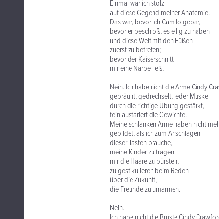
Einmal war ich stolz
auf diese Gegend meiner Anatomie.
Das war, bevor ich Camilo gebar,
bevor er beschloß, es eilig zu haben
und diese Welt mit den Füßen
zuerst zu betreten;
bevor der Kaiserschnitt
mir eine Narbe ließ.
Nein. Ich habe nicht die Arme Cindy Cr
gebräunt, gedrechselt, jeder Muskel
durch die richtige Übung gestärkt,
fein austariert die Gewichte.
Meine schlanken Arme haben nicht me
gebildet, als ich zum Anschlagen
dieser Tasten brauche,
meine Kinder zu tragen,
mir die Haare zu bürsten,
zu gestikulieren beim Reden
über die Zukunft,
die Freunde zu umarmen.
Nein.
Ich habe nicht die Brüste Cindy Crawfor