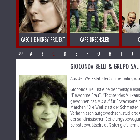
CAECILIE NORBY PROJECT
CAFE DRECHSLER
C
A
B
C
D
E
F
G
H
I
J
GIOCONDA BELLI & GRUPO SAL
Aus der Werkstatt der Schmetterlinge: S
Gioconda Belli ist eine der meistgeles
“Bewohnte Frau”, “Tochter des Vulkans”
gewonnen hat. Als auf für Erwachsene re
Märchen “Die Werkstatt der Schmetterl
Verhältnissen aufgewachsen, studierte 
der sandinistischen Befreiungsbewegu
Selbstbewußtsein, daß sich gleicherm