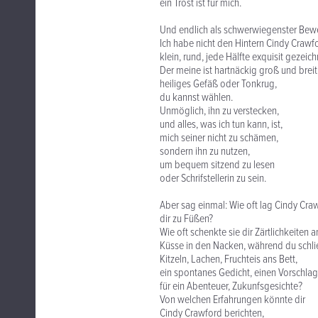
ein Trost ist für mich.
Und endlich als schwerwiegenster Bewe
Ich habe nicht den Hintern Cindy Crawf
klein, rund, jede Hälfte exquisit gezeich
Der meine ist hartnäckig groß und breit
heiliges Gefäß oder Tonkrug,
du kannst wählen.
Unmöglich, ihn zu verstecken,
und alles, was ich tun kann, ist,
mich seiner nicht zu schämen,
sondern ihn zu nutzen,
um bequem sitzend zu lesen
oder Schrifstellerin zu sein.
Aber sag einmal: Wie oft lag Cindy Cra
dir zu Füßen?
Wie oft schenkte sie dir Zärtlichkeiten
Küsse in den Nacken, während du schlie
Kitzeln, Lachen, Fruchteis ans Bett,
ein spontanes Gedicht, einen Vorschlag
für ein Abenteuer, Zukunfsgesichte?
Von welchen Erfahrungen könnte dir
Cindy Crawford berichten,