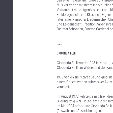
Seit einem Vierteljahrhundert gilt Gru
Musiker tragen mit ihrem individuellen S
Vertrautheit mit zeitgenössischer und k
Folklore jenseits von Klischees. Eige
lateinamerikanischer Liedermacher. Char
und Leidenschaft. Tradition haben ihre
Dietmar Schönherr, Ernesto Cardenal od
:::::::
GIOCONDA BELLI
Gioconda Belli wurde 1948 in Nicaragua
Gioconda Belli am Widerstand der Sand
1975 verließ sie Nicaragua und ging ins
einem Gericht wegen subversiver Aktiv
verurteilt.
Im August 1978 kehrte sie mit ihren dre
Bildung tätig war. Heute lebt sie mit 
Im Mai 1994 adoptierte Gioconda Belli 
(Auswahl) und Auszeichnungen