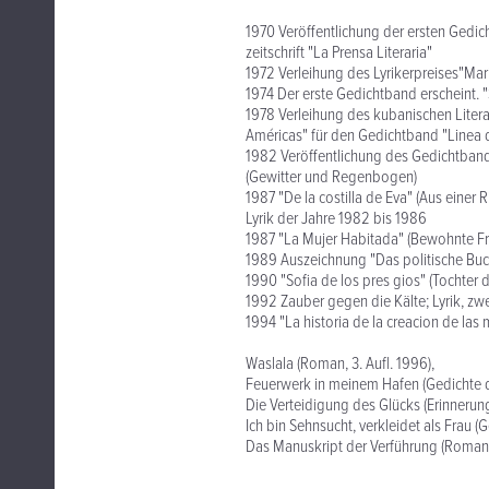
1970 Veröffentlichung der ersten Gedich
zeitschrift "La Prensa Literaria"
1972 Verleihung des Lyrikerpreises"Mar
1974 Der erste Gedichtband erscheint. 
1978 Verleihung des kubanischen Litera
Américas" für den Gedichtband "Linea d
1982 Veröffentlichung des Gedichtbande
(Gewitter und Regenbogen)
1987 "De la costilla de Eva" (Aus einer
Lyrik der Jahre 1982 bis 1986
1987 "La Mujer Habitada" (Bewohnte F
1989 Auszeichnung "Das politische Buc
1990 "Sofia de los pres gios" (Tochter
1992 Zauber gegen die Kälte; Lyrik, zw
1994 "La historia de la creacion de las
Waslala (Roman, 3. Aufl. 1996),
Feuerwerk in meinem Hafen (Gedichte de
Die Verteidigung des Glücks (Erinnerun
Ich bin Sehnsucht, verkleidet als Frau
Das Manuskript der Verführung (Roman