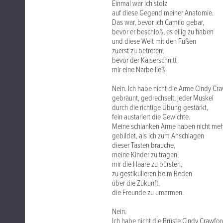
Einmal war ich stolz
auf diese Gegend meiner Anatomie.
Das war, bevor ich Camilo gebar,
bevor er beschloß, es eilig zu haben
und diese Welt mit den Füßen
zuerst zu betreten;
bevor der Kaiserschnitt
mir eine Narbe ließ.
Nein. Ich habe nicht die Arme Cindy Cr
gebräunt, gedrechselt, jeder Muskel
durch die richtige Übung gestärkt,
fein austariert die Gewichte.
Meine schlanken Arme haben nicht me
gebildet, als ich zum Anschlagen
dieser Tasten brauche,
meine Kinder zu tragen,
mir die Haare zu bürsten,
zu gestikulieren beim Reden
über die Zukunft,
die Freunde zu umarmen.
Nein.
Ich habe nicht die Brüste Cindy Crawfor