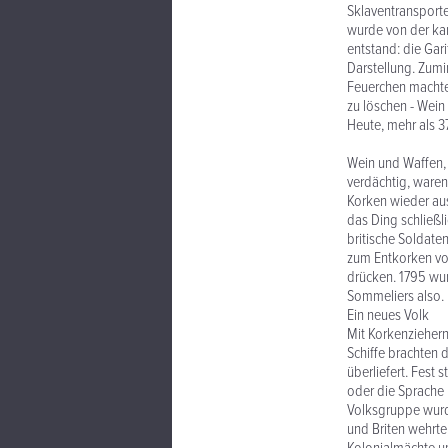
Sklaventransporter
wurde von der ka
entstand: die Gari
Darstellung. Zumi
Feuerchen machte
zu löschen - Wein
Heute, mehr als 37
Wein und Waffen, 
verdächtig, waren
Korken wieder au
das Ding schließli
britische Soldate
zum Entkorken von
drücken. 1795 wur
Sommeliers also. 
Ein neues Volk
Mit Korkenziehern
Schiffe brachten d
überliefert. Fest 
oder die Sprache 
Volksgruppe wurd
und Briten wehrte,