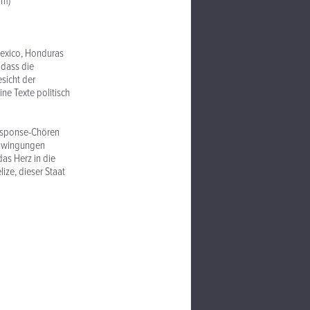
hm)
Mexico, Honduras
 dass die
esicht der
ine Texte politisch
Response-Chören
chwingungen
as Herz in die
ize, dieser Staat