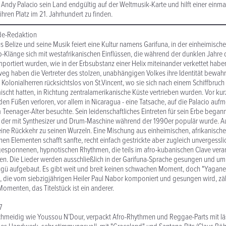
t Andy Palacio sein Land endgültig auf der Weltmusik-Karte und hilft einer einm
ihren Platz im 21. Jahrhundert zu finden.
de-Redaktion
 Belize und seine Musik feiert eine Kultur namens Garifuna, in der einheimische 
-Klänge sich mit westafrikanischen Einflüssen, die während der dunklen Jahre 
portiert wurden, wie in der Erbsubstanz einer Helix miteinander verkettet habe
eg haben die Vertreter des stolzen, unabhängigen Volkes ihre Identität bewahrt
Kolonialherren rücksichtslos von St.Vincent, wo sie sich nach einem Schiffbruch
scht hatten, in Richtung zentralamerikanische Küste vertrieben wurden. Vor kur
en Füßen verloren, vor allem in Nicaragua - eine Tatsache, auf die Palacio au
m Teenager-Alter besuchte. Sein leidenschaftliches Eintreten für sein Erbe bega
l, der mit Synthesizer und Drum-Maschine während der 1990er populär wurde. A
eine Rückkehr zu seinen Wurzeln. Eine Mischung aus einheimischen, afrikanisch
hen Elementen schafft sanfte, recht einfach gestrickte aber zugleich unvergessl
esponnenen, hypnotischen Rhythmen, die teils im afro-kubanischen Clave veran
E
n. Die Lieder werden ausschließlich in der Garifuna-Sprache gesungen und um
Dügü aufgebaut. Es gibt weit und breit keinen schwachen Moment, doch "Yagane"
 die vom siebzigjährigen Heiler Paul Nabor komponiert und gesungen wird, zäh
menten, das Titelstück ist ein anderer.
7
chmeidig wie Youssou N’Dour, verpackt Afro-Rhythmen und Reggae-Parts mit läs