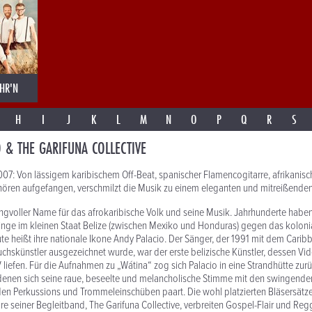
HR'N
H
I
J
K
L
M
N
O
P
Q
R
S
 & THE GARIFUNA COLLECTIVE
: Von lässigem karibischem Off-Beat, spanischer Flamencogitarre, afrikanis
ren aufgefangen, verschmilzt die Musik zu einem eleganten und mitreißende
angvoller Name für das afrokaribische Volk und seine Musik. Jahrhunderte haben
nge im kleinen Staat Belize (zwischen Mexiko und Honduras) gegen das koloni
te heißt ihre nationale Ikone Andy Palacio. Der Sänger, der 1991 mit dem Cari
chskünstler ausgezeichnet wurde, war der erste belizische Künstler, dessen Vi
V liefen. Für die Aufnahmen zu „Wátina“ zog sich Palacio in eine Strandhütte zur
 denen sich seine raue, beseelte und melancholische Stimme mit den swingenden
den Perkussions und Trommeleinschüben paart. Die wohl platzierten Bläsersätz
seiner Begleitband, The Garifuna Collective, verbreiten Gospel-Flair und Reg