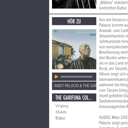
„Wátina“ etablier
bedrohten Kultur, 
Aus der Amazon.
HÖR ZU
Palacio kommt aus
Arawak- und Carib
Sklavenhandels im
Jahrhunderte hinw
von europäischen 
Bevölkerung vermi
den Boden unter d
als er das Land i
Rock, ein Tanzsti
Album zeigt sich 
lateinamerikanisc
während die feing
ANDY PALACIO & THE GARIFUNA COLLECTIV
zum Tanzen bringe
rituell gefärbte 
THE GARIFUNA COLLECTIVE
Seefahrermelodie,
Watina
herausragenden Mo
MiAmi
AUDIO, März 200
Baba
Palacio singt ges