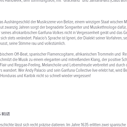
es Handwerk, sehr stimmungsvoll, mit "Graceland" und Santana-Bits (Claus Bö
das Aushängeschild der Musikszene von Belize, einem winzigen Staat wischen 
 gut zwanzig Jahren sorgt der begnadete Songwriter und Musikethnologe dafür,
r seines afrokaribischen Garifuna-Volkes nicht in Vergessenheit gerät und das G
sich stets verändert. Palacio's Sprache ist Igneri, der Dialekt seiner Vorfahren, se
usst, seine Stimme rau und volkstümlich.
ibischem Off-Beat, spanischer Flamencogitarre, afrikanischen Trommeln und 
schmilzt die Musik zu einem eleganten und mitreißenden Klang, der positive S
lair und Reggae-Feeling, Melancholie und Lebensfreude verbreitet und durch d
 wandert. Wer Andy Palacio und sein Garifuna Collective live erlebt hat, wird Bel
Honduras und Karibik nicht so schnell wieder vergessen!
 BELIZE
chichte lässt sich recht präzise datieren. Im Jahre 1635 erlitten zwei spanische