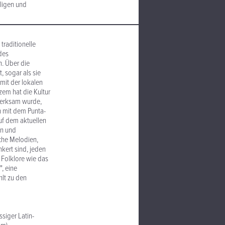
aligen und
traditionelle
des
n. Über die
, sogar als sie
 mit der lokalen
zem hat die Kultur
fmerksam wurde,
nn mit dem Punta-
uf dem aktuellen
en und
iche Melodien,
kert sind, jeden
 Folklore wie das
, eine
lt zu den
siger Latin-