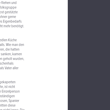
e fliehen und
 Volksgruppe
bst gestützte
wohner gerne
es Eigenbedarfs
ht mehr benötigt.
 edlen Küche
alls. Wie man den
en, die hatten
bik sanken, kamen
en geholt wurden,
aschenhals
s Vater aller
 gekaperten
, ist nicht
ne Einzelperson
enständigen
osen, Spanier
ritten diese