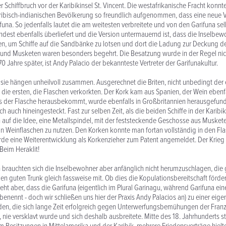
 Schiffbruch vor der Karibikinsel St. Vincent. Die westafrikanische Fracht konnt
ribisch-indianischen Bevölkerung so freundlich aufgenommen, dass eine neue
funa. So jedenfalls lautet die am weitesten verbreitete und von den Garifuna sel
ndest ebenfalls überliefert und die Version untermauernd ist, dass die Inselbe
n, um Schiffe auf die Sandbänke zu lotsen und dort die Ladung zur Deckung d
 und Musketen waren besonders begehrt. Die Besatzung wurde in der Regel nic
0 Jahre später, ist Andy Palacio der bekannteste Vertreter der Garifunakultur.
sie hängen unheilvoll zusammen. Ausgerechnet die Briten, nicht unbedingt der
 die ersten, die Flaschen verkorkten. Der Kork kam aus Spanien, der Wein ebenf
s der Flasche herausbekommt, wurde ebenfalls in Großbritannien herausgefund
ch auch hineingesteckt. Fast zur selben Zeit, als die beiden Schiffe in der Kari
n auf die Idee, eine Metallspindel, mit der feststeckende Geschosse aus Musket
 Weinflaschen zu nutzen. Den Korken konnte man fortan vollständig in den Fl
de eine Weiterentwicklung als Korkenzieher zum Patent angemeldet. Der Krieg al
Beim Heraklit!
 brauchten sich die Inselbewohner aber anfänglich nicht herumzuschlagen, die
en guten Trunk gleich fassweise mit. Ob dies die Kopulationsbereitschaft förderte
steht aber, dass die Garifuna (eigentlich im Plural Garinagu, während Garifuna ei
benennt - doch wir schließen uns hier der Praxis Andy Palacios an) zu einer eig
en, die sich lange Zeit erfolgreich gegen Unterwerfungsbemühungen der Franz
 nie versklavt wurde und sich deshalb ausbreitete. Mitte des 18. Jahrhunderts st