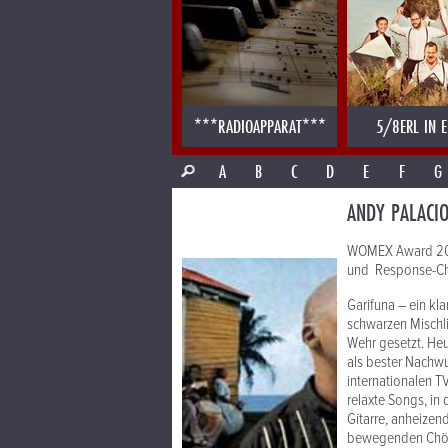
***RADIOAPPARAT***
5/8ERL IN E
A
B
C
D
E
F
G
ANDY PALACIO
WOMEX Award 2007
und Response-Chö
Garifuna – ein kl
schwarzen Mischli
Wehr gesetzt. Heu
als bester Nachwu
internationalen T
relaxte Songs, in
Gitarre, anheizen
bewegenden Chöre 