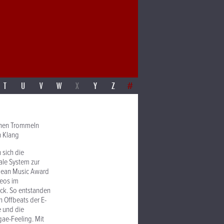
T
U
V
W
X
Y
Z
#
chen Trommeln
n Klang
 sich die
ale System zur
bbean Music Award
deos im
ück. So entstanden
 Offbeats der E-
e und die
gae-Feeling. Mit