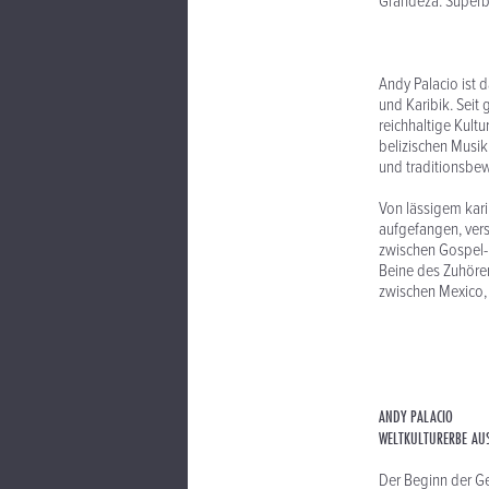
Grandeza. Superb
Andy Palacio ist 
und Karibik. Seit
reichhaltige Kultu
belizischen Musik 
und traditionsbew
Von lässigem kar
aufgefangen, ver
zwischen Gospel-F
Beine des Zuhörers
zwischen Mexico, 
ANDY PALACIO
WELTKULTURERBE AUS
Der Beginn der Ges