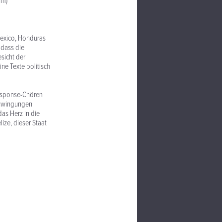
hm)
Mexico, Honduras
 dass die
esicht der
ine Texte politisch
Response-Chören
chwingungen
as Herz in die
ize, dieser Staat