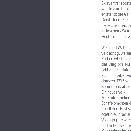
Sklaventransporter
wurde von der ka
entstand: die Gari
Darstellung. Zumi
Feuerchen machte
zu löschen - Wein
Heute, mehr als 37
Wein und Waffen, 
verdächtig, waren
Korken wieder au
das Ding schließli
britische Soldate
zum Entkorken von
drücken. 1795 wur
Sommeliers also. 
Ein neues Volk
Mit Korkenziehern
Schiffe brachten d
überliefert. Fest 
oder die Sprache 
Volksgruppe wurd
und Briten wehrte,