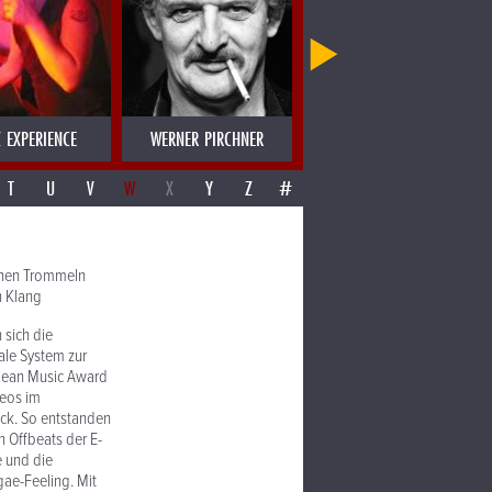
 EXPERIENCE
WERNER PIRCHNER
WERNER SCHWAB
T
U
V
W
X
Y
Z
#
chen Trommeln
n Klang
 sich die
ale System zur
bbean Music Award
deos im
ück. So entstanden
 Offbeats der E-
e und die
gae-Feeling. Mit