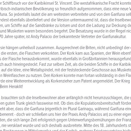
 Schiffbruch vor der Karibikinsel St. Vincent. Die westafrikanische Fracht konnt
ribisch-indianischen Bevölkerung so freundlich aufgenommen, dass eine neue
funa. So jedenfalls lautet die am weitesten verbreitete und von den Garifuna sel
ndest ebenfalls überliefert und die Version untermauernd ist, dass die Inselbe
n, um Schiffe auf die Sandbänke zu lotsen und dort die Ladung zur Deckung d
 und Musketen waren besonders begehrt. Die Besatzung wurde in der Regel nic
0 Jahre später, ist Andy Palacio der bekannteste Vertreter der Garifunakultur.
sie hängen unheilvoll zusammen. Ausgerechnet die Briten, nicht unbedingt der
 die ersten, die Flaschen verkorkten. Der Kork kam aus Spanien, der Wein ebenf
s der Flasche herausbekommt, wurde ebenfalls in Großbritannien herausgefund
ch auch hineingesteckt. Fast zur selben Zeit, als die beiden Schiffe in der Kari
n auf die Idee, eine Metallspindel, mit der feststeckende Geschosse aus Musket
 Weinflaschen zu nutzen. Den Korken konnte man fortan vollständig in den Fl
de eine Weiterentwicklung als Korkenzieher zum Patent angemeldet. Der Krieg al
Beim Heraklit!
 brauchten sich die Inselbewohner aber anfänglich nicht herumzuschlagen, die
en guten Trunk gleich fassweise mit. Ob dies die Kopulationsbereitschaft förderte
steht aber, dass die Garifuna (eigentlich im Plural Garinagu, während Garifuna ei
benennt - doch wir schließen uns hier der Praxis Andy Palacios an) zu einer eig
en, die sich lange Zeit erfolgreich gegen Unterwerfungsbemühungen der Franz
 nie versklavt wurde und sich deshalb ausbreitete. Mitte des 18. Jahrhunderts st