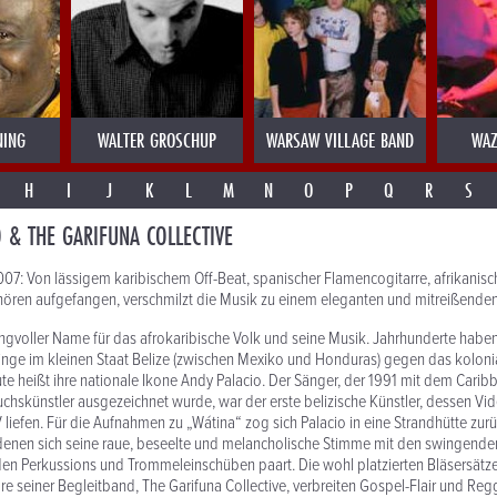
NING
WALTER GROSCHUP
WARSAW VILLAGE BAND
WAZ
H
I
J
K
L
M
N
O
P
Q
R
S
 & THE GARIFUNA COLLECTIVE
: Von lässigem karibischem Off-Beat, spanischer Flamencogitarre, afrikanis
ren aufgefangen, verschmilzt die Musik zu einem eleganten und mitreißende
angvoller Name für das afrokaribische Volk und seine Musik. Jahrhunderte haben
nge im kleinen Staat Belize (zwischen Mexiko und Honduras) gegen das koloni
te heißt ihre nationale Ikone Andy Palacio. Der Sänger, der 1991 mit dem Cari
chskünstler ausgezeichnet wurde, war der erste belizische Künstler, dessen Vi
V liefen. Für die Aufnahmen zu „Wátina“ zog sich Palacio in eine Strandhütte zur
 denen sich seine raue, beseelte und melancholische Stimme mit den swingenden
den Perkussions und Trommeleinschüben paart. Die wohl platzierten Bläsersätz
seiner Begleitband, The Garifuna Collective, verbreiten Gospel-Flair und Reg