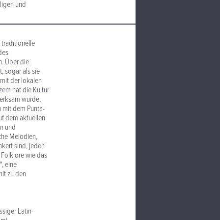
aligen und
traditionelle
des
n. Über die
, sogar als sie
 mit der lokalen
zem hat die Kultur
fmerksam wurde,
nn mit dem Punta-
uf dem aktuellen
en und
iche Melodien,
kert sind, jeden
 Folklore wie das
, eine
lt zu den
siger Latin-