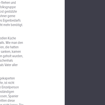
e fliehen und
 Volksgruppe
bst gestützte
wohner gerne
es Eigenbedarfs
ht mehr benötigt.
 edlen Küche
alls. Wie man den
en, die hatten
bik sanken, kamen
en geholt wurden,
aschenhals
s Vater aller
 gekaperten
, ist nicht
ne Einzelperson
enständigen
osen, Spanier
ritten diese