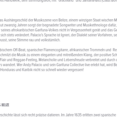
es Handwerk, sehr stimmungsvoll, mit "Graceland" und Santana-Bits (Claus Bö
das Aushängeschild der Musikszene von Belize, einem winzigen Staat wischen 
 gut zwanzig Jahren sorgt der begnadete Songwriter und Musikethnologe dafür,
r seines afrokaribischen Garifuna-Volkes nicht in Vergessenheit gerät und das G
sich stets verändert. Palacio's Sprache ist Igneri, der Dialekt seiner Vorfahren, se
usst, seine Stimme rau und volkstümlich.
ibischem Off-Beat, spanischer Flamencogitarre, afrikanischen Trommeln und 
schmilzt die Musik zu einem eleganten und mitreißenden Klang, der positive S
lair und Reggae-Feeling, Melancholie und Lebensfreude verbreitet und durch d
 wandert. Wer Andy Palacio und sein Garifuna Collective live erlebt hat, wird Bel
Honduras und Karibik nicht so schnell wieder vergessen!
 BELIZE
chichte lässt sich recht präzise datieren. Im Jahre 1635 erlitten zwei spanische