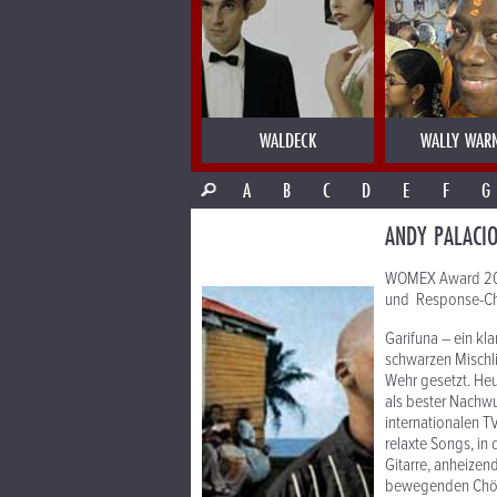
WALDECK
WALLY WAR
A
B
C
D
E
F
G
ANDY PALACIO
WOMEX Award 2007
und Response-Chö
Garifuna – ein kl
schwarzen Mischli
Wehr gesetzt. Heu
als bester Nachwu
internationalen T
relaxte Songs, in
Gitarre, anheizen
bewegenden Chöre 