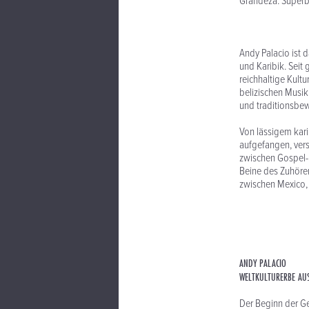
Grandeza. Superb
Andy Palacio ist 
und Karibik. Seit
reichhaltige Kultu
belizischen Musik 
und traditionsbew
Von lässigem kar
aufgefangen, ver
zwischen Gospel-F
Beine des Zuhörers
zwischen Mexico, 
ANDY PALACIO
WELTKULTURERBE AUS
Der Beginn der Ges