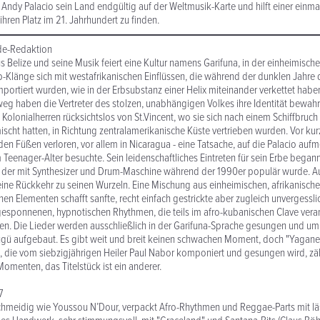
t Andy Palacio sein Land endgültig auf der Weltmusik-Karte und hilft einer einm
ihren Platz im 21. Jahrhundert zu finden.
de-Redaktion
 Belize und seine Musik feiert eine Kultur namens Garifuna, in der einheimische 
-Klänge sich mit westafrikanischen Einflüssen, die während der dunklen Jahre 
portiert wurden, wie in der Erbsubstanz einer Helix miteinander verkettet habe
eg haben die Vertreter des stolzen, unabhängigen Volkes ihre Identität bewahrt
Kolonialherren rücksichtslos von St.Vincent, wo sie sich nach einem Schiffbruch
scht hatten, in Richtung zentralamerikanische Küste vertrieben wurden. Vor kur
en Füßen verloren, vor allem in Nicaragua - eine Tatsache, auf die Palacio au
m Teenager-Alter besuchte. Sein leidenschaftliches Eintreten für sein Erbe bega
l, der mit Synthesizer und Drum-Maschine während der 1990er populär wurde. A
eine Rückkehr zu seinen Wurzeln. Eine Mischung aus einheimischen, afrikanisch
hen Elementen schafft sanfte, recht einfach gestrickte aber zugleich unvergessl
esponnenen, hypnotischen Rhythmen, die teils im afro-kubanischen Clave veran
E
n. Die Lieder werden ausschließlich in der Garifuna-Sprache gesungen und um
Dügü aufgebaut. Es gibt weit und breit keinen schwachen Moment, doch "Yagane"
 die vom siebzigjährigen Heiler Paul Nabor komponiert und gesungen wird, zäh
menten, das Titelstück ist ein anderer.
7
chmeidig wie Youssou N’Dour, verpackt Afro-Rhythmen und Reggae-Parts mit läs