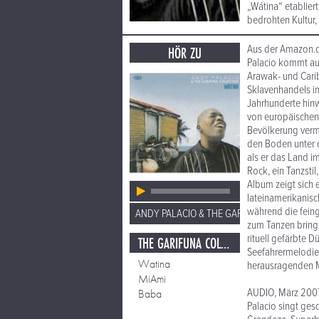
„Wátina“ etablier
bedrohten Kultur, 
Aus der Amazon.
HÖR ZU
Palacio kommt aus
Arawak- und Carib
Sklavenhandels im
Jahrhunderte hinw
von europäischen 
Bevölkerung vermi
den Boden unter d
als er das Land i
Rock, ein Tanzsti
Album zeigt sich 
lateinamerikanisc
während die feing
ANDY PALACIO & THE GARIFUNA COLLECTIV
zum Tanzen bringe
rituell gefärbte 
THE GARIFUNA COLLECTIVE
Seefahrermelodie,
Watina
herausragenden Mo
MiAmi
AUDIO, März 200
Baba
Palacio singt ges