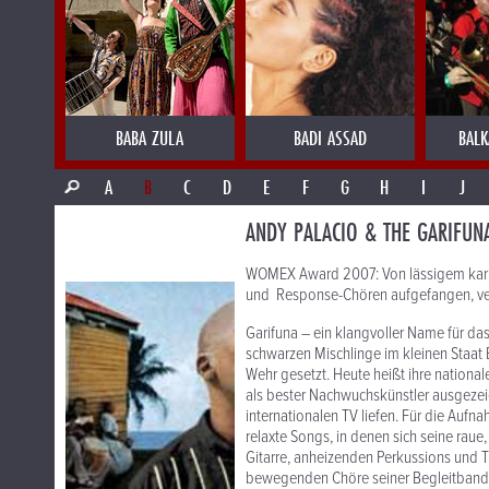
BABA ZULA
BADI ASSAD
BALK
A
B
C
D
E
F
G
H
I
J
ANDY PALACIO & THE GARIFUNA
WOMEX Award 2007: Von lässigem karib
und Response-Chören aufgefangen, ver
Garifuna – ein klangvoller Name für da
schwarzen Mischlinge im kleinen Staat
Wehr gesetzt. Heute heißt ihre nationa
als bester Nachwuchskünstler ausgezeic
internationalen TV liefen. Für die Aufn
relaxte Songs, in denen sich seine rau
Gitarre, anheizenden Perkussions und T
bewegenden Chöre seiner Begleitband, T