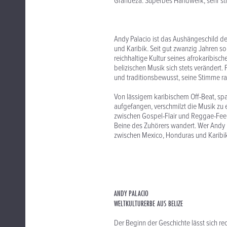
Grandeza. Superbes Handwerk, sehr sti
Andy Palacio ist das Aushängeschild d
und Karibik. Seit gut zwanzig Jahren s
reichhaltige Kultur seines afrokaribisc
belizischen Musik sich stets verändert. P
und traditionsbewusst, seine Stimme ra
Von lässigem karibischem Off-Beat, s
aufgefangen, verschmilzt die Musik zu
zwischen Gospel-Flair und Reggae-Feel
Beine des Zuhörers wandert. Wer Andy Pal
zwischen Mexico, Honduras und Karibik 
ANDY PALACIO
WELTKULTURERBE AUS BELIZE
Der Beginn der Geschichte lässt sich rec