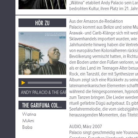
„Wátina“ etabliert Andy Palacio sein La
bedrohten Kultur, ihren Platz im 21. Jah
Aus der Amazon.de-Redaktion
HÖR ZU
Palacio kommt aus Belize und seine Musi
Arawak- und Carib-Klänge sich mit west
Sklavenhandels importiert wurden, wie 
Jahrhunderte hinweg haben die Vertrete
von europäischen Kolonialherren rücksic
Bevölkerung vermischt hatten, in Richt
den Boden unter den Füßen verloren, vo
als er das Land im Teenager-Alter besuc
Rock, ein Tanzstil, der mit Synthesiz
Album zeigt sich eine Rückkehr zu sein
lateinamerikanischen Elementen schafft 
während die feingesponnenen, hypnotis
ANDY PALACIO & THE GARIFUNA COLLECTIVE
zum Tanzen bringen. Die Lieder werden
rituell gefärbte Dügü aufgebaut. Es gi
THE GARIFUNA COLLECTIVE
Seefahrermelodie, die vom siebzigjähr
Watina
herausragenden Momenten, das Titelstüc
MiAmi
AUDIO, März 2007
Baba
Palacio singt geschmeidig wie Youssou