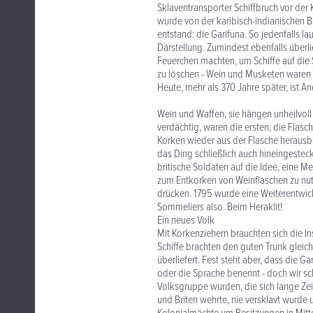
Sklaventransporter Schiffbruch vor der K
wurde von der karibisch-indianischen
entstand: die Garifuna. So jedenfalls l
Darstellung. Zumindest ebenfalls überl
Feuerchen machten, um Schiffe auf die
zu löschen - Wein und Musketen waren 
Heute, mehr als 370 Jahre später, ist An
Wein und Waffen, sie hängen unheilvol
verdächtig, waren die ersten, die Flas
Korken wieder aus der Flasche herausb
das Ding schließlich auch hineingesteckt
britische Soldaten auf die Idee, eine 
zum Entkorken von Weinflaschen zu nut
drücken. 1795 wurde eine Weiterentwick
Sommeliers also. Beim Heraklit!
Ein neues Volk
Mit Korkenziehern brauchten sich die 
Schiffe brachten den guten Trunk gleich 
überliefert. Fest steht aber, dass die G
oder die Sprache benennt - doch wir sch
Volksgruppe wurden, die sich lange Z
und Briten wehrte, nie versklavt wurde u